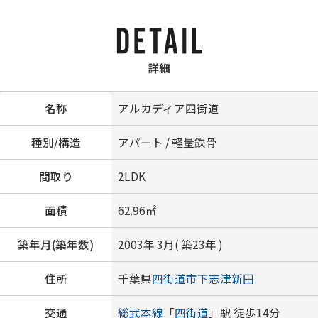
詳細
名称
アルカディア四街道
種別/構造
アパート / 軽量鉄骨
間取り
2LDK
面積
62.96㎡
築年月(築年数)
2003年 3月( 築23年 )
住所
千葉県
四街道市
下志津新田
交通
総武本線
「
四街道
」駅 徒歩14分