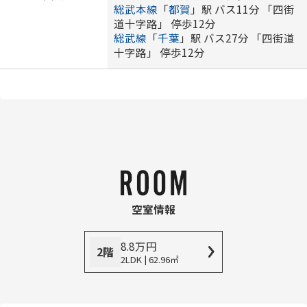
総武本線
「
都賀
」駅 バス11分 「四街
道十字路」 停歩12分
総武線
「
千葉
」駅 バス27分 「四街道
十字路」 停歩12分
空室情報
8.8
万
円
2階
2LDK | 62.96㎡