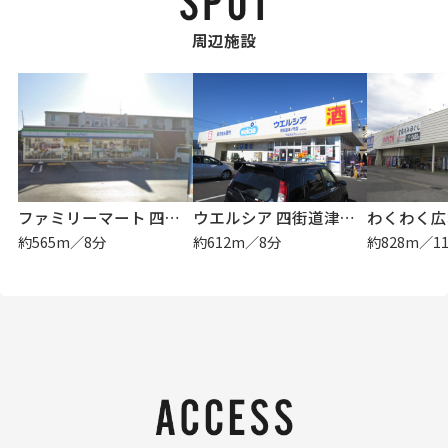
周辺施設
ファミリーマート 四街道小学校前店
ウエルシア 四街道津ノ守店
約565m／8分
約612m／8分
約828m／1