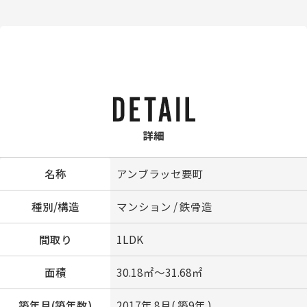
詳細
名称
アンブラッセ要町
種別/構造
マンション / 鉄骨造
間取り
1LDK
面積
30.18㎡～31.68㎡
築年月(築年数)
2017年 8月( 築9年 )