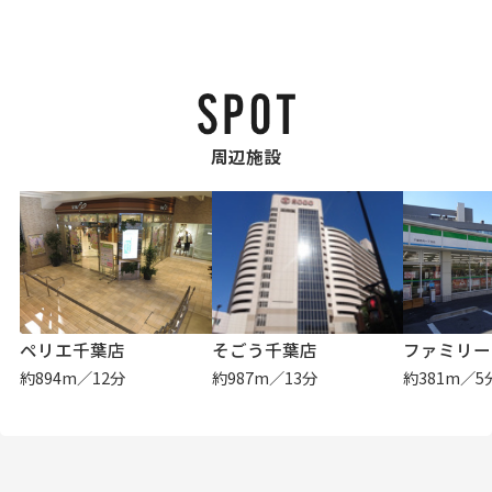
周辺施設
ペリエ千葉店
そごう千葉店
約894m／12分
約987m／13分
約381m／5