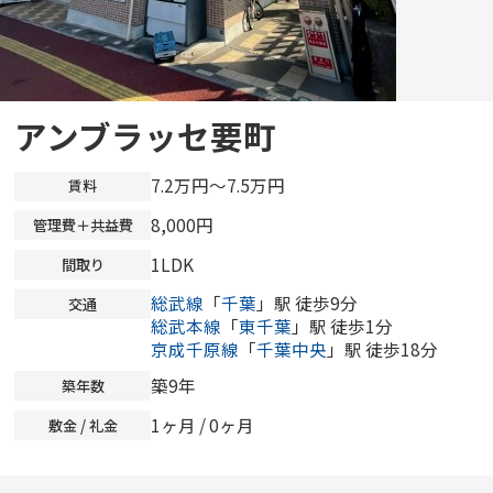
アンブラッセ要町
7.2万円～7.5万円
賃料
8,000円
管理費＋共益費
1LDK
間取り
総武線
「
千葉
」駅 徒歩9分
交通
総武本線
「
東千葉
」駅 徒歩1分
京成千原線
「
千葉中央
」駅 徒歩18分
築9年
築年数
1ヶ月 /
0ヶ月
敷金 / 礼金