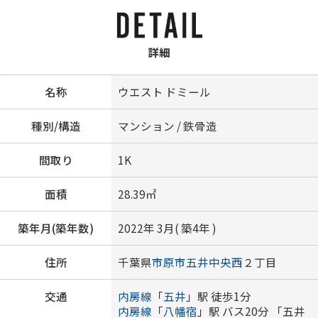
詳細
名称
ウエスト ドミール
種別/構造
マンション / 鉄骨造
間取り
1K
面積
28.39㎡
築年月(築年数)
2022年 3月( 築4年 )
住所
千葉県
市原市
五井中央西
２丁目
交通
内房線
「
五井
」駅 徒歩1分
内房線
「
八幡宿
」駅 バス20分 「五井