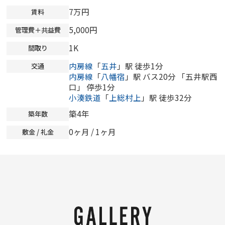
7万円
賃料
5,000円
管理費＋共益費
1K
間取り
内房線
「
五井
」駅 徒歩1分
交通
内房線
「
八幡宿
」駅 バス20分 「五井駅西
口」 停歩1分
小湊鉄道
「
上総村上
」駅 徒歩32分
築4年
築年数
0ヶ月
/ 1ヶ月
敷金 / 礼金