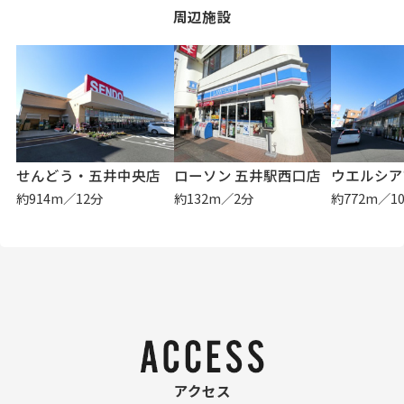
周辺施設
せんどう・五井中央店
ローソン 五井駅西口店
ウエルシア
約914m／12分
約132m／2分
約772m／1
アクセス