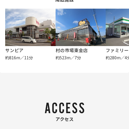
サンピア
村の市場東金店
約816m／11分
約523m／7分
約280m／4
アクセス