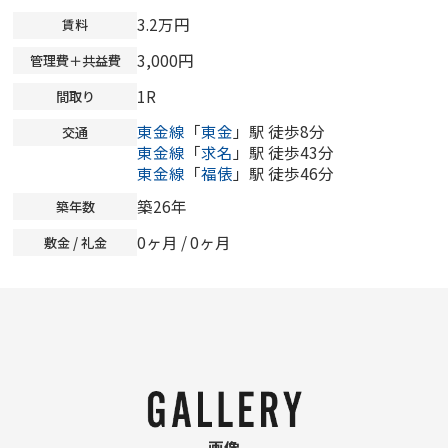
3.2万円
賃料
3,000円
管理費＋共益費
1R
間取り
東金線
「
東金
」駅 徒歩8分
交通
東金線
「
求名
」駅 徒歩43分
東金線
「
福俵
」駅 徒歩46分
築26年
築年数
0ヶ月
/
0ヶ月
敷金 / 礼金
画像