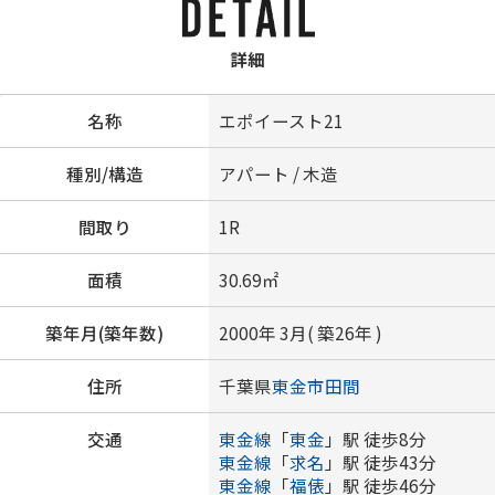
詳細
名称
エポイースト21
種別/構造
アパート / 木造
間取り
1R
面積
30.69㎡
築年月(築年数)
2000年 3月( 築26年 )
住所
千葉県
東金市
田間
交通
東金線
「
東金
」駅 徒歩8分
東金線
「
求名
」駅 徒歩43分
東金線
「
福俵
」駅 徒歩46分