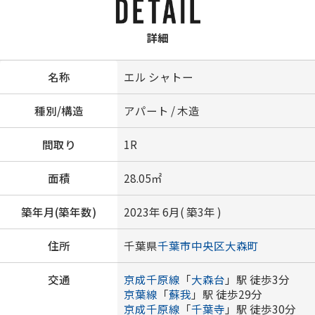
詳細
名称
エル シャトー
種別/構造
アパート / 木造
間取り
1R
面積
28.05㎡
築年月(築年数)
2023年 6月( 築3年 )
住所
千葉県
千葉市中央区
大森町
交通
京成千原線
「
大森台
」駅 徒歩3分
京葉線
「
蘇我
」駅 徒歩29分
京成千原線
「
千葉寺
」駅 徒歩30分