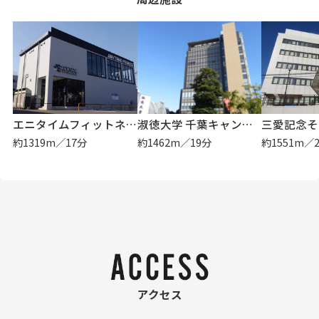
エニタイムフィットネス 蘇我店
淑徳大学 千葉キャンパス
三愛記念そ
約1319m／17分
約1462m／19分
約1551m／
アクセス