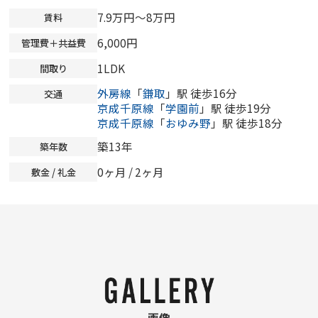
7.9万円～8万円
賃料
6,000円
管理費＋共益費
1LDK
間取り
外房線
「
鎌取
」駅 徒歩16分
交通
京成千原線
「
学園前
」駅 徒歩19分
京成千原線
「
おゆみ野
」駅 徒歩18分
築13年
築年数
0ヶ月
/ 2ヶ月
敷金 / 礼金
画像