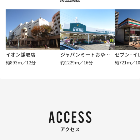
イオン鎌取店
ジャパンミートおゆみ野店
約893m／12分
約1229m／16分
約721m／1
アクセス