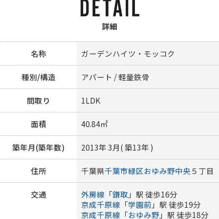
詳細
名称
ガーデンハイツ・モッコク
種別/構造
アパート / 軽量鉄骨
間取り
1LDK
面積
40.84㎡
築年月(築年数)
2013年 3月( 築13年 )
住所
千葉県
千葉市緑区
おゆみ野中央
５丁目
交通
外房線
「
鎌取
」駅 徒歩16分
京成千原線
「
学園前
」駅 徒歩19分
京成千原線
「
おゆみ野
」駅 徒歩18分