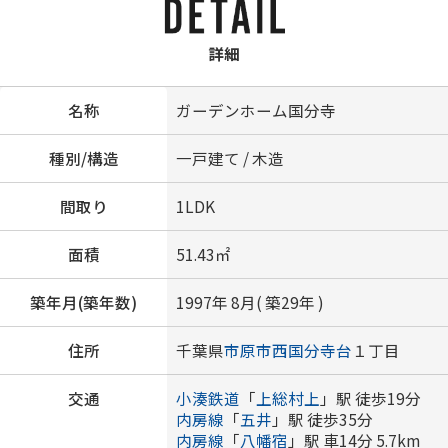
詳細
名称
ガーデンホーム国分寺
種別/構造
一戸建て / 木造
間取り
1LDK
面積
51.43㎡
築年月(築年数)
1997年 8月( 築29年 )
住所
千葉県
市原市
西国分寺台
１丁目
交通
小湊鉄道
「
上総村上
」駅 徒歩19分
内房線
「
五井
」駅 徒歩35分
内房線
「
八幡宿
」駅 車14分 5.7km