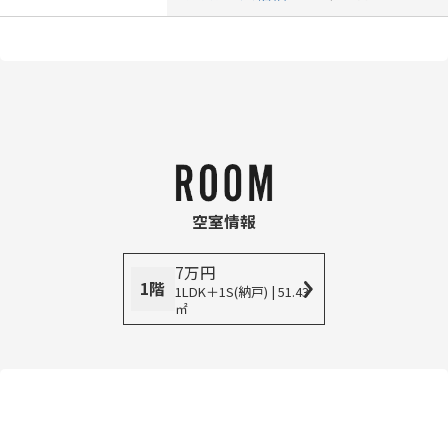
空室情報
7
万
円
1階
1LDK＋1S(納戸) | 51.43
㎡