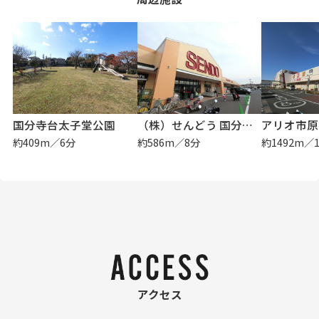
国分寺台太子堂公園
（株）せんどう 国分寺台店
アリオ市原
約409m／6分
約586m／8分
約1492m／
アクセス