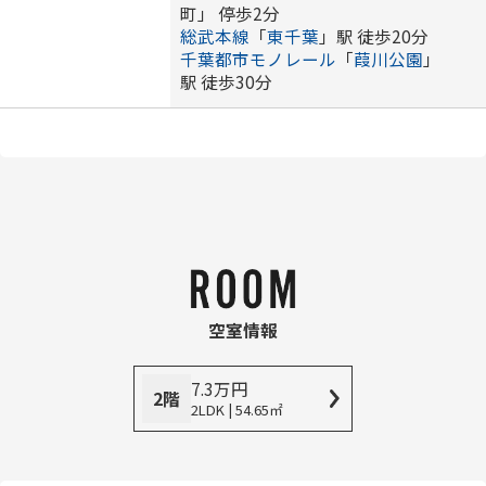
町」 停歩2分
総武本線
「
東千葉
」駅 徒歩20分
千葉都市モノレール
「
葭川公園
」
駅 徒歩30分
空室情報
7.3
万
円
2階
2LDK | 54.65㎡