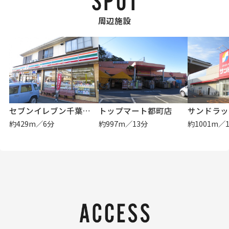
周辺施設
セブンイレブン千葉都町1丁目店
トップマート都町店
サンドラッ
約429m／6分
約997m／13分
約1001m／