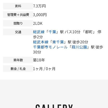
7.3万円
賃料
3,000円
管理費＋共益費
2LDK
間取り
総武線
「
千葉
」駅 バス10分 「都町」 停
交通
歩2分
総武本線
「
東千葉
」駅 徒歩20分
千葉都市モノレール
「
葭川公園
」駅 徒歩
30分
築18年
築年数
1ヶ月 /
0ヶ月
敷金 / 礼金