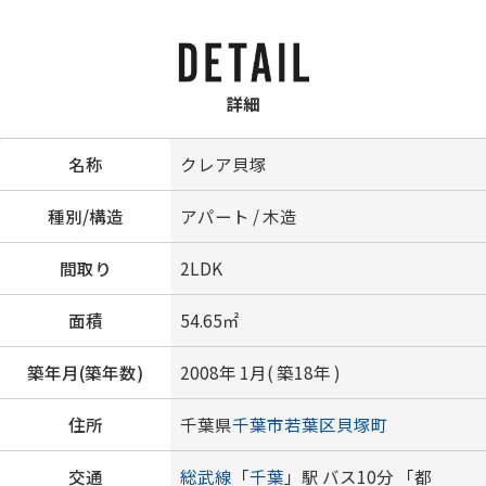
詳細
名称
クレア貝塚
種別/構造
アパート / 木造
間取り
2LDK
面積
54.65㎡
築年月(築年数)
2008年 1月( 築18年 )
住所
千葉県
千葉市若葉区
貝塚町
交通
総武線
「
千葉
」駅 バス10分 「都