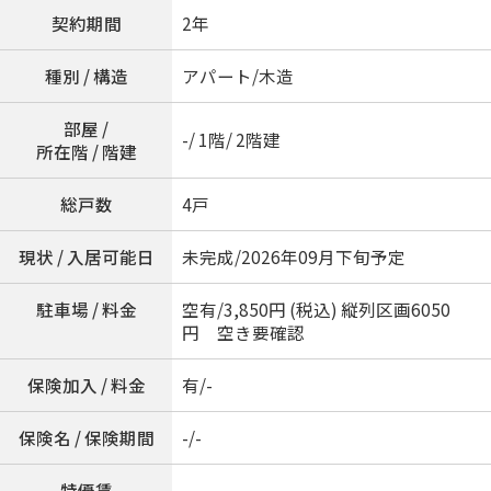
契約期間
2年
種別 / 構造
アパート/木造
部屋 /
-/ 1階/ 2階建
所在階 / 階建
総戸数
4戸
現状 / 入居可能日
未完成/2026年09月下旬予定
駐車場 / 料金
空有/3,850円 (税込) 縦列区画6050
円 空き要確認
保険加入 / 料金
有/-
保険名 / 保険期間
-/-
特優賃
-