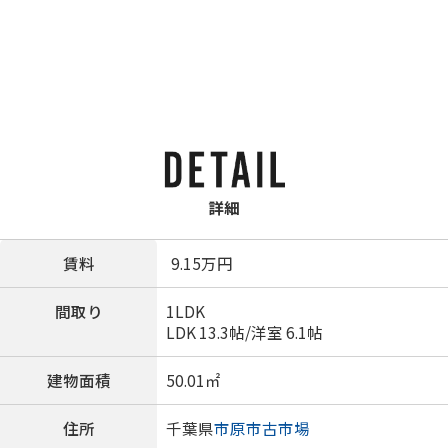
詳細
賃料
9.15
万円
間取り
1LDK
LDK 13.3帖
/
洋室 6.1帖
建物面積
50.01㎡
住所
千葉県
市原市
古市場