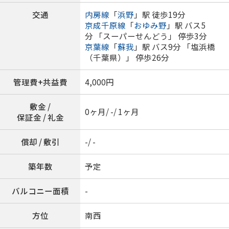
交通
内房線
「
浜野
」駅 徒歩19分
京成千原線
「
おゆみ野
」駅 バス5
分 「スーパーせんどう」 停歩3分
京葉線
「
蘇我
」駅 バス9分 「塩浜橋
（千葉県）」 停歩26分
管理費+共益費
4,000円
敷金 /
0ヶ月/ -/ 1ヶ月
保証金 / 礼金
償却 / 敷引
-/ -
築年数
予定
バルコニー面積
-
方位
南西