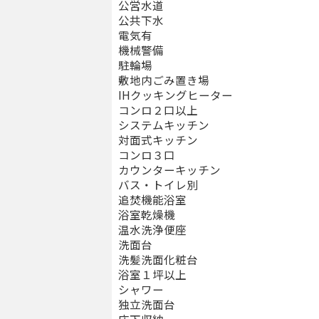
公営水道
公共下水
電気有
機械警備
駐輪場
敷地内ごみ置き場
IHクッキングヒーター
コンロ２口以上
システムキッチン
対面式キッチン
コンロ３口
カウンターキッチン
バス・トイレ別
追焚機能浴室
浴室乾燥機
温水洗浄便座
洗面台
洗髪洗面化粧台
浴室１坪以上
シャワー
独立洗面台