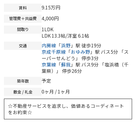
9.15万円
賃料
4,000円
管理費＋共益費
1LDK
間取り
LDK 13.3帖
/
洋室 6.1帖
内房線
「
浜野
」駅 徒歩19分
交通
京成千原線
「
おゆみ野
」駅 バス5分 「ス
ーパーせんどう」 停歩3分
京葉線
「
蘇我
」駅 バス9分 「塩浜橋（千
葉県）」 停歩26分
予定
築年数
0ヶ月 / 1ヶ月
敷金 / 礼金
☆不動産サービスを追求し、価値あるコーディネート
をお約束☆