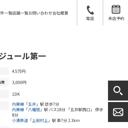
物件一覧
店舗一覧
お問い合わせ
会社概要
電話
来店予約
ジュール第一
4.5
万円
3,000円
益費
1DK
内房線
「
五井
」駅 徒歩7分
内房線
「
八幡宿
」駅 バス18分 「五井駅西口」 停歩
8分
小湊鉄道
「
上総村上
」駅 車7分 2.3km