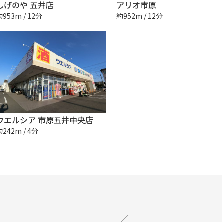
しげのや 五井店
アリオ市原
約953m / 12分
約952m / 12分
ウエルシア 市原五井中央店
約242m / 4分