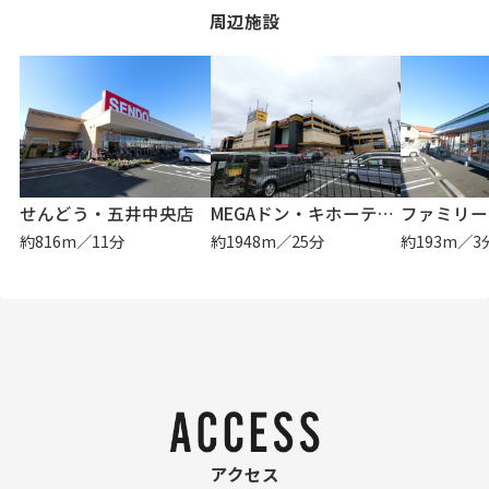
周辺施設
せんどう・五井中央店
MEGAドン・キホーテUNY 市原店
約816m／11分
約1948m／25分
約193m／3
アクセス