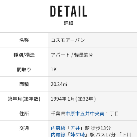
詳細
名称
コスモアーバン
種別/構造
アパート / 軽量鉄骨
間取り
1K
面積
20.24㎡
築年月(築年数)
1994年 1月( 築32年 )
住所
千葉県
市原市
五井中央南
１丁目
交通
内房線
「
五井
」駅 徒歩13分
内房線
「
姉ケ崎
」駅 バス17分 「下川