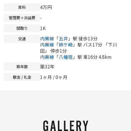
4万円
賃料
-
管理費＋共益費
1K
間取り
内房線
「
五井
」駅 徒歩13分
交通
内房線
「
姉ケ崎
」駅 バス17分 「下川
田」 停歩1分
内房線
「
八幡宿
」駅 車16分 4.8km
築32年
築年数
1ヶ月 /
0ヶ月
敷金 / 礼金