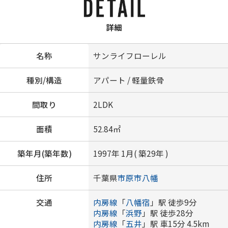
詳細
名称
サンライフローレル
種別/構造
アパート / 軽量鉄骨
間取り
2LDK
面積
52.84㎡
築年月(築年数)
1997年 1月( 築29年 )
住所
千葉県
市原市
八幡
交通
内房線
「
八幡宿
」駅 徒歩9分
内房線
「
浜野
」駅 徒歩28分
内房線
「
五井
」駅 車15分 4.5km