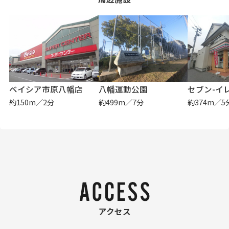
ベイシア市原八幡店
八幡運動公園
約150m／2分
約499m／7分
約374m／5
アクセス