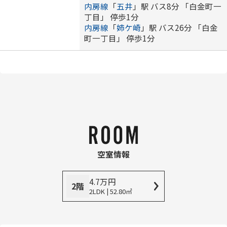
内房線
「
五井
」駅 バス8分 「白金町一
丁目」 停歩1分
内房線
「
姉ケ崎
」駅 バス26分 「白金
町一丁目」 停歩1分
空室情報
4.7
万
円
2階
2LDK | 52.80㎡