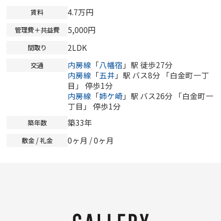
4.7万円
賃料
5,000円
管理費＋共益費
2LDK
間取り
内房線
「
八幡宿
」駅 徒歩27分
交通
内房線
「
五井
」駅 バス8分 「白金町一丁
目」 停歩1分
内房線
「
姉ケ崎
」駅 バス26分 「白金町一
丁目」 停歩1分
築33年
築年数
0ヶ月
/
0ヶ月
敷金 / 礼金