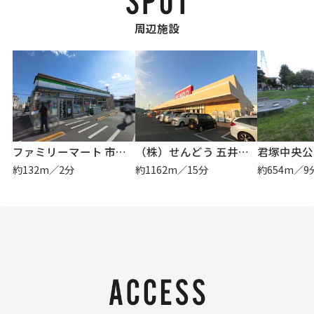
周辺施設
ファミリーマート 市原白金町店
（株）せんどう 五井金杉店
君塚中央公
約132m／2分
約1162m／15分
約654m／9