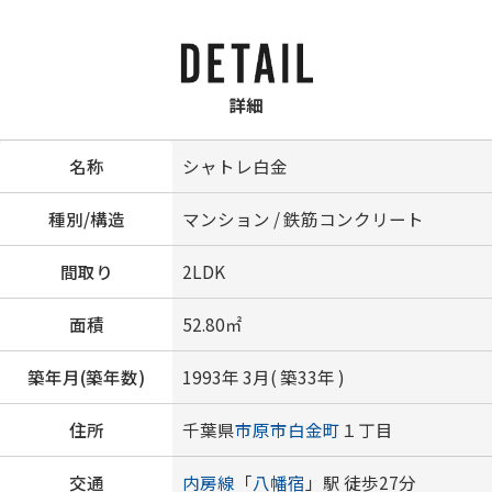
詳細
名称
シャトレ白金
種別/構造
マンション / 鉄筋コンクリート
間取り
2LDK
面積
52.80㎡
築年月(築年数)
1993年 3月( 築33年 )
住所
千葉県
市原市
白金町
１丁目
交通
内房線
「
八幡宿
」駅 徒歩27分