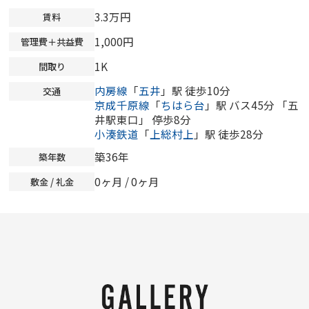
3.3万円
賃料
1,000円
管理費＋共益費
1K
間取り
内房線
「
五井
」駅 徒歩10分
交通
京成千原線
「
ちはら台
」駅 バス45分 「五
井駅東口」 停歩8分
小湊鉄道
「
上総村上
」駅 徒歩28分
築36年
築年数
0ヶ月
/
0ヶ月
敷金 / 礼金