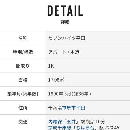
詳細
名称
セブンハイツ平田
種別/構造
アパート / 木造
間取り
1K
面積
17.08㎡
築年月(築年数)
1990年 5月( 築36年 )
住所
千葉県
市原市
平田
交通
内房線
「
五井
」駅 徒歩10分
京成千原線
「
ちはら台
」駅 バス45