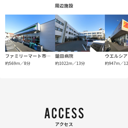
周辺施設
ファミリーマート市原五井白金通り店
鎗田病院
約569m／8分
約1022m／13分
約947m／1
アクセス