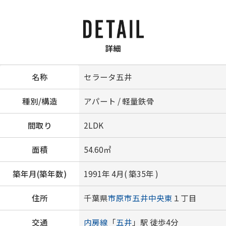
詳細
名称
セラータ五井
種別/構造
アパート / 軽量鉄骨
間取り
2LDK
面積
54.60㎡
築年月(築年数)
1991年 4月( 築35年 )
住所
千葉県
市原市
五井中央東
１丁目
交通
内房線
「
五井
」駅 徒歩4分