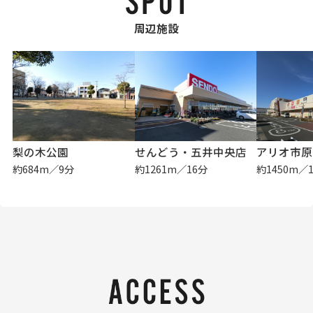
周辺施設
梨の木公園
せんどう・五井中央店
アリオ市原
約684m／9分
約1261m／16分
約1450m／