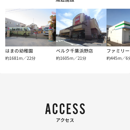
はまの幼稚園
ベルク千葉浜野店
約1681m／22分
約1605m／21分
約445m／6
アクセス