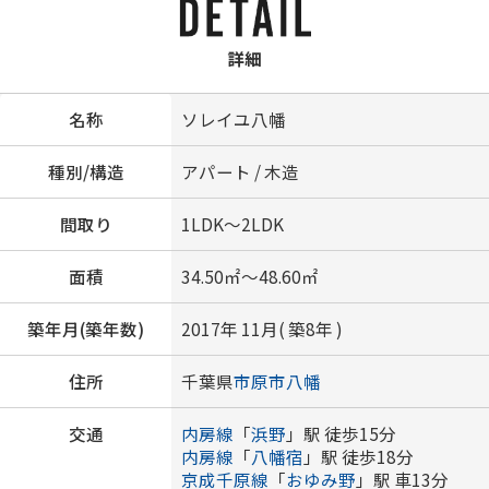
詳細
名称
ソレイユ八幡
種別/構造
アパート / 木造
間取り
1LDK～2LDK
面積
34.50㎡～48.60㎡
築年月(築年数)
2017年 11月( 築8年 )
住所
千葉県
市原市
八幡
交通
内房線
「
浜野
」駅 徒歩15分
内房線
「
八幡宿
」駅 徒歩18分
京成千原線
「
おゆみ野
」駅 車13分