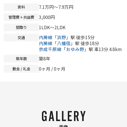
7.1万円～7.9万円
賃料
3,000円
管理費＋共益費
1LDK～2LDK
間取り
内房線
「
浜野
」駅 徒歩15分
交通
内房線
「
八幡宿
」駅 徒歩18分
京成千原線
「
おゆみ野
」駅 車13分 4.8km
築8年
築年数
0ヶ月
/
0ヶ月
敷金 / 礼金
画像