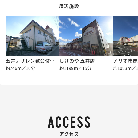
周辺施設
五井ナザレン教会付属幼稚園
しげのや 五井店
アリオ市原
約746m／10分
約1199m／15分
約1083m／
アクセス