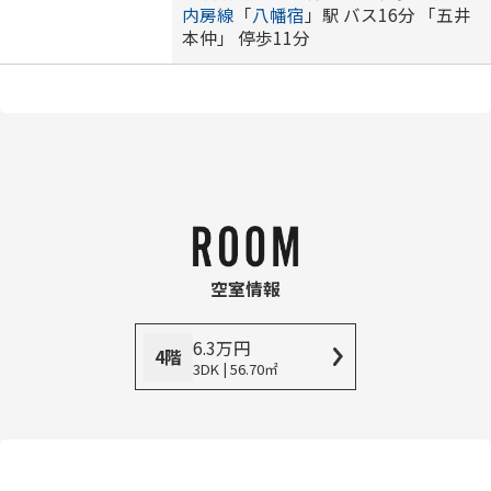
内房線
「
八幡宿
」駅 バス16分 「五井
本仲」 停歩11分
空室情報
6.3
万
円
4階
3DK | 56.70㎡