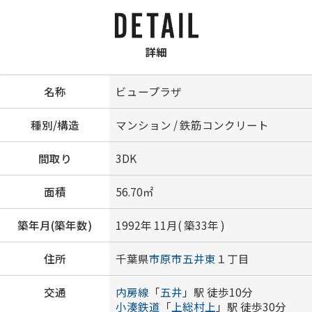
詳細
名称
ビュープラザ
種別/構造
マンション / 鉄筋コンクリート
間取り
3DK
面積
56.70㎡
築年月(築年数)
1992年 11月( 築33年 )
住所
千葉県
市原市
五井東
１丁目
交通
内房線
「
五井
」駅 徒歩10分
小湊鉄道
「
上総村上
」駅 徒歩30分