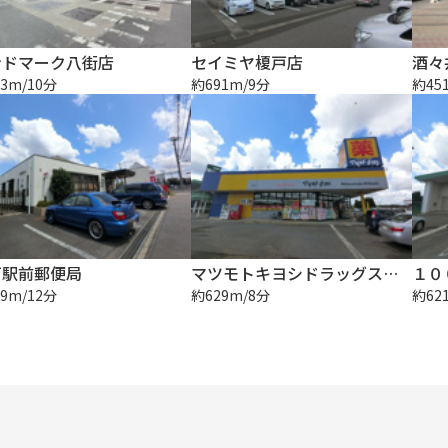
ンドマーク八街店
セイミヤ榎戸店
3m/10分
約691m/9分
約45
戸駅前郵便局
マツモトキヨシドラッグストア八街榎戸店
9m/12分
約629m/8分
約62