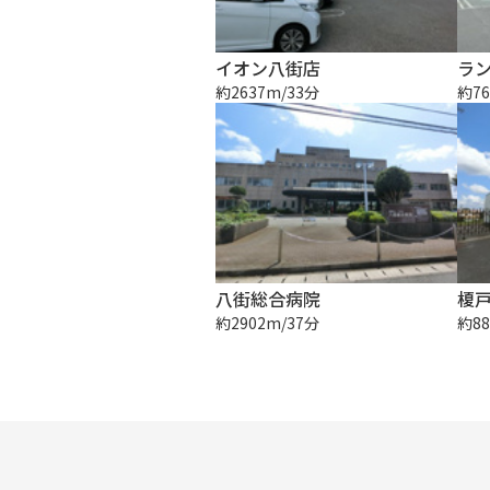
イオン八街店
ラ
約2637m/33分
約76
八街総合病院
榎
約2902m/37分
約88