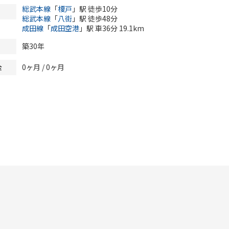
総武本線
「
榎戸
」駅 徒歩10分
総武本線
「
八街
」駅 徒歩48分
成田線
「
成田空港
」駅 車36分 19.1km
築30年
0ヶ月
/
0ヶ月
金