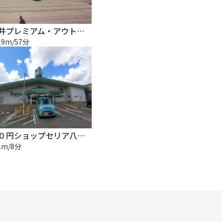
酒々井プレミアム・アウトレット
19m/57分
１００円ショップセリア八街榎戸店
1m/8分