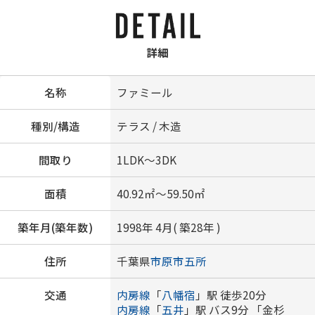
詳細
名称
ファミール
種別/構造
テラス / 木造
間取り
1LDK～3DK
面積
40.92㎡～59.50㎡
築年月(築年数)
1998年 4月( 築28年 )
住所
千葉県
市原市
五所
交通
内房線
「
八幡宿
」駅 徒歩20分
内房線
「
五井
」駅 バス9分 「金杉