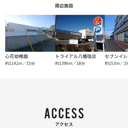
周辺施設
心花幼稚園
トライアル八幡宿店
セブンイレ
約1142m／15分
約1396m／18分
約153m／2
アクセス