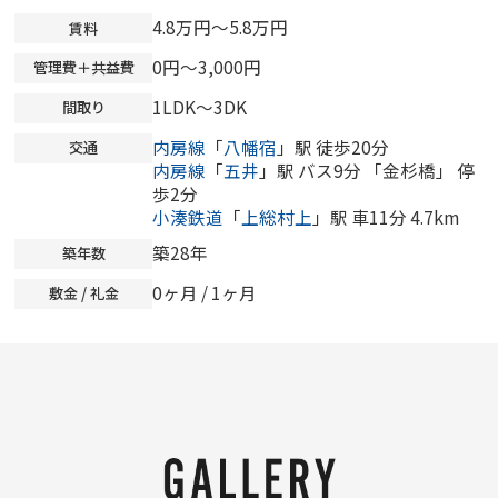
4.8万円～5.8万円
賃料
0円～3,000円
管理費＋共益費
1LDK～3DK
間取り
内房線
「
八幡宿
」駅 徒歩20分
交通
内房線
「
五井
」駅 バス9分 「金杉橋」 停
歩2分
小湊鉄道
「
上総村上
」駅 車11分 4.7km
築28年
築年数
0ヶ月
/ 1ヶ月
敷金 / 礼金