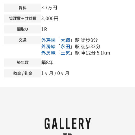
3.7万円
賃料
3,000円
管理費＋共益費
1R
間取り
外房線
「
大網
」駅 徒歩8分
交通
外房線
「
永田
」駅 徒歩33分
外房線
「
土気
」駅 車12分 5.1km
築8年
築年数
1ヶ月 /
0ヶ月
敷金 / 礼金
画像