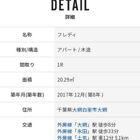
詳細
名称
フレディ
種別/構造
アパート / 木造
間取り
1R
面積
20.29㎡
築年月(築年数)
2017年 12月( 築8年 )
住所
千葉県
大網白里市
大網
交通
外房線
「
大網
」駅 徒歩8分
外房線
「
永田
」駅 徒歩33分
外房線
「
土気
」駅 車12分 5.1km