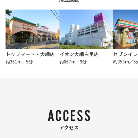
トップマート・大網店
イオン大網白里店
約361m／5分
約667m／9分
約353m／5
アクセス