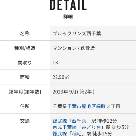
詳細
名称
ブルックリンズ西千葉
種別/構造
マンション / 鉄骨造
間取り
1K
面積
22.96㎡
築年月(築年数)
2023年 9月( 築2年 )
住所
千葉県
千葉市稲毛区
緑町
２丁目
交通
総武線
「
西千葉
」駅 徒歩12分
京成千葉線
「
みどり台
」駅 徒歩5分
総武線
「
稲毛
」駅 徒歩25分