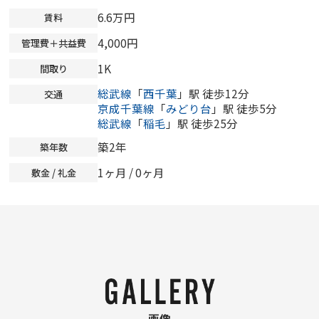
6.6万円
賃料
4,000円
管理費＋共益費
1K
間取り
総武線
「
西千葉
」駅 徒歩12分
交通
京成千葉線
「
みどり台
」駅 徒歩5分
総武線
「
稲毛
」駅 徒歩25分
築2年
築年数
1ヶ月 /
0ヶ月
敷金 / 礼金
画像