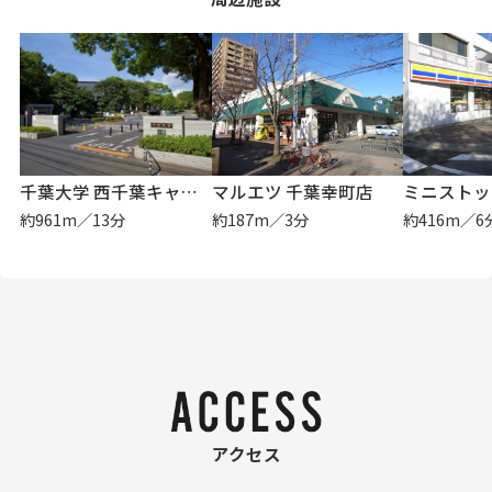
千葉大学 西千葉キャンパス
マルエツ 千葉幸町店
約961m／13分
約187m／3分
約416m／6
アクセス