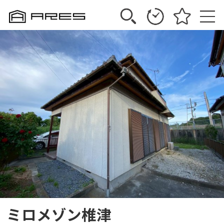
ミロメゾン椎津