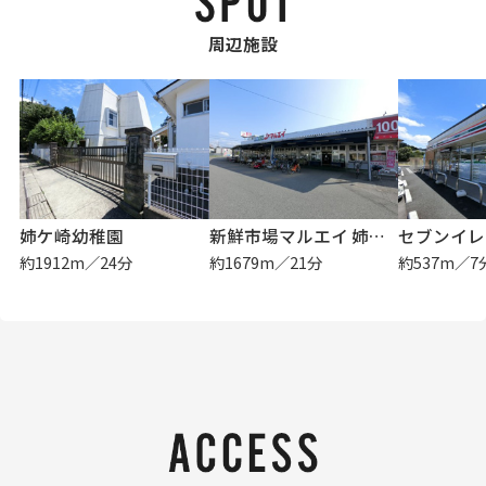
周辺施設
姉ケ崎幼稚園
新鮮市場マルエイ 姉崎店
約1912m／24分
約1679m／21分
約537m／7