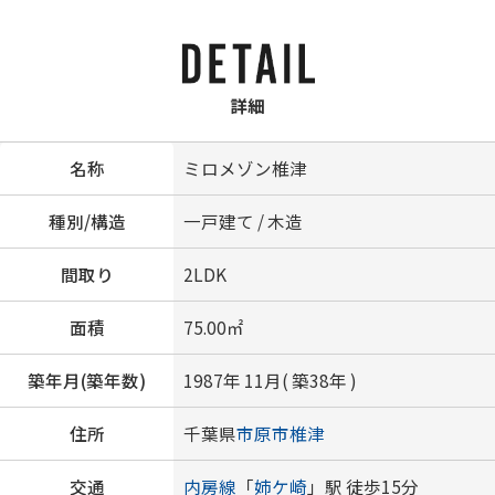
詳細
名称
ミロメゾン椎津
種別/構造
一戸建て / 木造
間取り
2LDK
面積
75.00㎡
築年月(築年数)
1987年 11月( 築38年 )
住所
千葉県
市原市
椎津
交通
内房線
「
姉ケ崎
」駅 徒歩15分