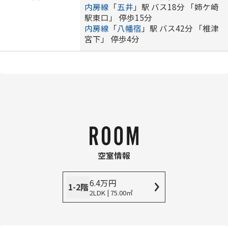
内房線
「
五井
」駅 バス18分 「姉ケ崎
駅東口」 停歩15分
内房線
「
八幡宿
」駅 バス42分 「椎津
宮下」 停歩4分
空室情報
6.4
万
円
1-2階
2LDK | 75.00㎡