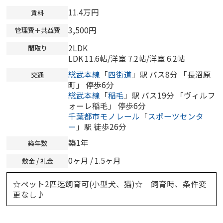
11.4万円
賃料
3,500円
管理費＋共益費
2LDK
間取り
LDK 11.6帖
/
洋室 7.2帖
/
洋室 6.2帖
総武本線
「
四街道
」駅 バス8分 「長沼原
交通
町」 停歩6分
総武本線
「
稲毛
」駅 バス19分 「ヴィルフ
ォーレ稲毛」 停歩6分
千葉都市モノレール
「
スポーツセンタ
ー
」駅 徒歩26分
築1年
築年数
0ヶ月 / 1.5ヶ月
敷金 / 礼金
☆ペット2匹迄飼育可(小型犬、猫)☆ 飼育時、条件変
更なし♪