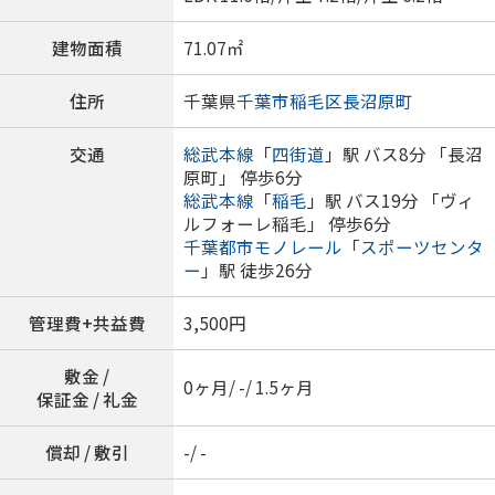
建物面積
71.07㎡
住所
千葉県
千葉市稲毛区
長沼原町
交通
総武本線
「
四街道
」駅 バス8分 「長沼
原町」 停歩6分
総武本線
「
稲毛
」駅 バス19分 「ヴィ
ルフォーレ稲毛」 停歩6分
千葉都市モノレール
「
スポーツセンタ
ー
」駅 徒歩26分
管理費+共益費
3,500円
敷金 /
0ヶ月/ -/ 1.5ヶ月
保証金 / 礼金
償却 / 敷引
-/ -