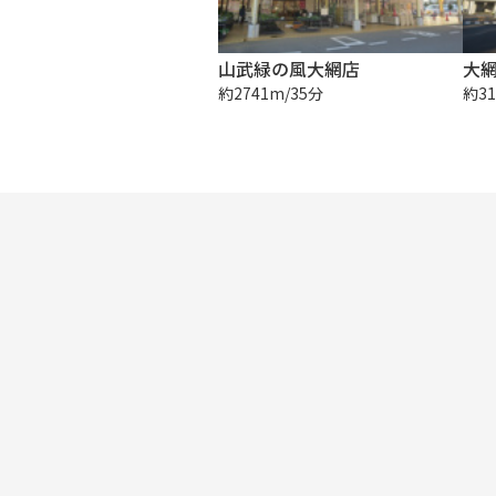
山武緑の風大網店
大
約2741m/35分
約31