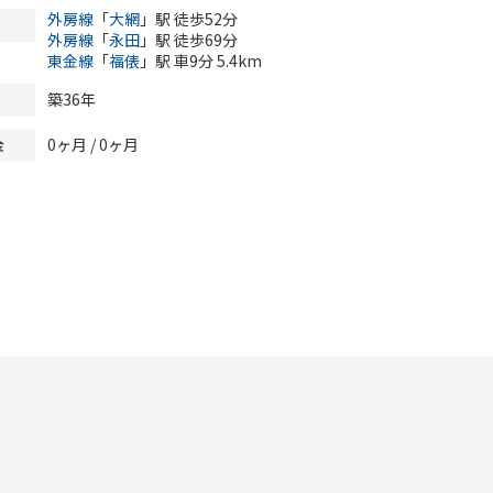
外房線
「
大網
」駅 徒歩52分
外房線
「
永田
」駅 徒歩69分
東金線
「
福俵
」駅 車9分 5.4km
築36年
0ヶ月
/
0ヶ月
金