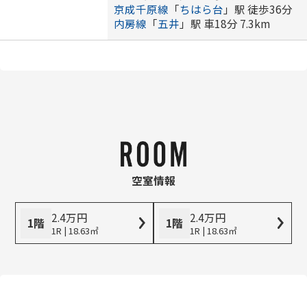
京成千原線
「
ちはら台
」駅 徒歩36分
内房線
「
五井
」駅 車18分 7.3km
空室情報
2.4
万
円
2.4
万
円
1階
1階
1R | 18.63㎡
1R | 18.63㎡