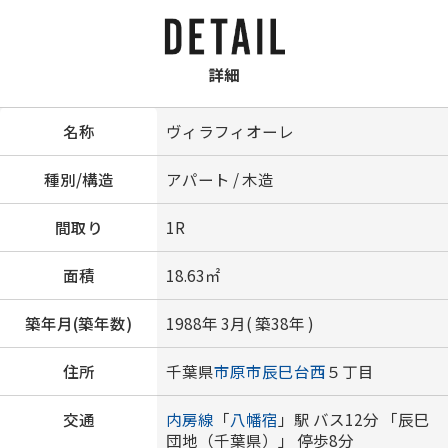
詳細
名称
ヴィラフィオーレ
種別/構造
アパート / 木造
間取り
1R
面積
18.63㎡
築年月(築年数)
1988年 3月( 築38年 )
住所
千葉県
市原市
辰巳台西
５丁目
交通
内房線
「
八幡宿
」駅 バス12分 「辰巳
団地（千葉県）」 停歩8分