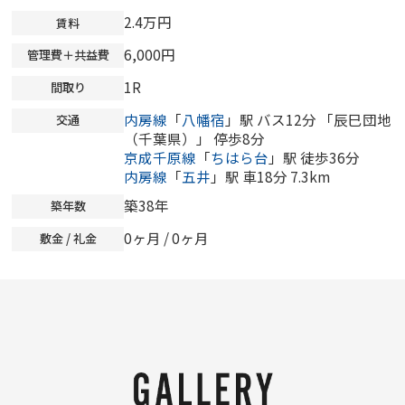
2.4万円
賃料
6,000円
管理費＋共益費
1R
間取り
内房線
「
八幡宿
」駅 バス12分 「辰巳団地
交通
（千葉県）」 停歩8分
京成千原線
「
ちはら台
」駅 徒歩36分
内房線
「
五井
」駅 車18分 7.3km
築38年
築年数
0ヶ月
/
0ヶ月
敷金 / 礼金