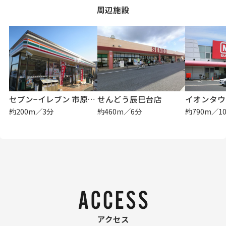
周辺施設
セブン−イレブン 市原辰巳台西１丁目店
せんどう辰巳台店
イオンタウ
約200m／3分
約460m／6分
約790m／1
アクセス