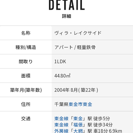
詳細
名称
ヴィラ・レイクサイド
種別/構造
アパート / 軽量鉄骨
間取り
1LDK
面積
44.80㎡
築年月(築年数)
2004年 8月( 築22年 )
住所
千葉県
東金市
東金
交通
東金線
「
東金
」駅 徒歩5分
東金線
「
福俵
」駅 徒歩34分
外房線
「
大網
」駅 車18分 6.9km