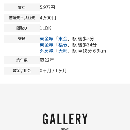
5.9万円
賃料
4,500円
管理費＋共益費
1LDK
間取り
東金線
「
東金
」駅 徒歩5分
交通
東金線
「
福俵
」駅 徒歩34分
外房線
「
大網
」駅 車18分 6.9km
築22年
築年数
0ヶ月
/ 1ヶ月
敷金 / 礼金
画像