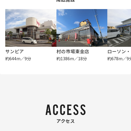
サンピア
村の市場東金店
約644m／9分
約1386m／18分
約678m／9
アクセス