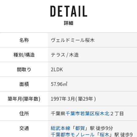
詳細
名称
ヴェルドミール桜木
種別/構造
テラス / 木造
間取り
2LDK
面積
57.96㎡
築年月(築年数)
1997年 3月( 築29年 )
住所
千葉県
千葉市若葉区
桜木北
２丁目
交通
総武本線
「
都賀
」駅 徒歩9分
千葉都市モノレール
「
桜木
」駅 徒歩9