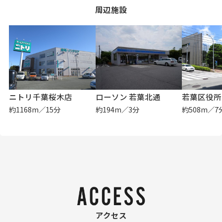
周辺施設
ニトリ千葉桜木店
ローソン 若葉北通
若葉区役所
約1168m／15分
約194m／3分
約508m／7
アクセス