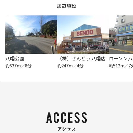
周辺施設
八幡公園
（株）せんどう 八幡店
ローソン八
約637m／8分
約247m／4分
約512m／7
アクセス