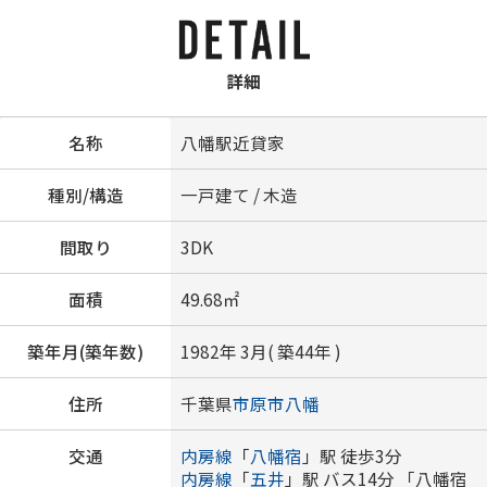
詳細
名称
八幡駅近貸家
種別/構造
一戸建て / 木造
間取り
3DK
面積
49.68㎡
築年月(築年数)
1982年 3月( 築44年 )
住所
千葉県
市原市
八幡
交通
内房線
「
八幡宿
」駅 徒歩3分
内房線
「
五井
」駅 バス14分 「八幡宿