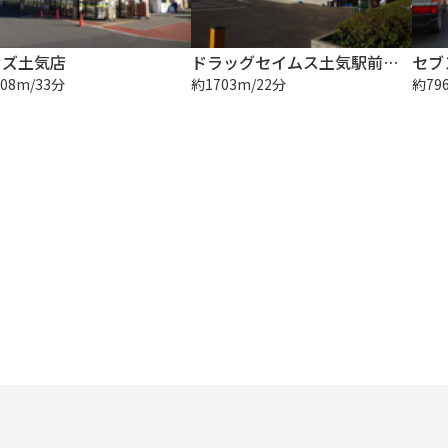
ウズ土気店
ドラッグセイムス土気駅前薬局店
セブ
08m/33分
約1703m/22分
約79