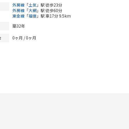
外房線
「
土気
」駅 徒歩23分
外房線
「
大網
」駅 徒歩60分
東金線
「
福俵
」駅 車17分 9.5km
築32年
0ヶ月
/
0ヶ月
金