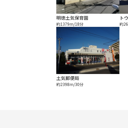
明徳土気保育園
ト
約1379m/18分
約26
土気郵便局
約2398m/30分