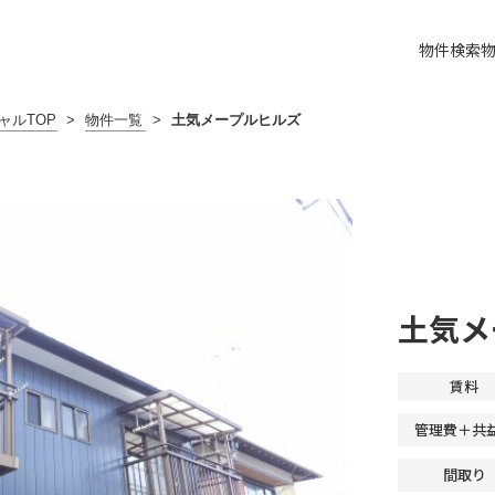
物件検索
ャルTOP
>
物件一覧
>
土気メープルヒルズ
土気メ
賃料
管理費＋共
間取り