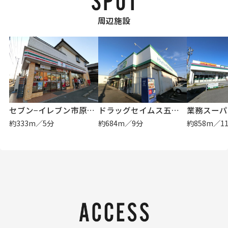
周辺施設
セブン−イレブン市原五井東２丁目店
ドラッグセイムス五井店
業務スーパ
約333m／5分
約684m／9分
約858m／1