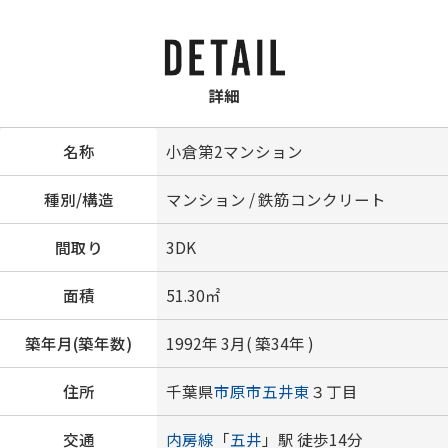
詳細
名称
小倉第2マンション
種別/構造
マンション / 鉄筋コンクリート
間取り
3DK
面積
51.30㎡
築年月(築年数)
1992年 3月( 築34年 )
住所
千葉県
市原市
五井東
３丁目
交通
内房線
「
五井
」駅 徒歩14分