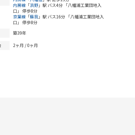
内房線
「
浜野
」駅 バス4分 「八幡浦工業団地入
口」 停歩8分
京葉線
「
蘇我
」駅 バス16分 「八幡浦工業団地入
口」 停歩8分
築39年
2ヶ月 /
0ヶ月
金