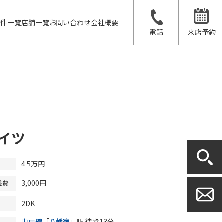
物件一覧
店舗一覧
お問い合わせ
会社概要
電話
来店予約
イツ
4.5万円
3,000円
益費
2DK
内房線
「
八幡宿
」駅 徒歩13分