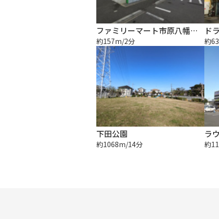
ファミリーマート市原八幡北町店
ド
約157m/2分
約63
下田公園
ラウ
約1068m/14分
約11