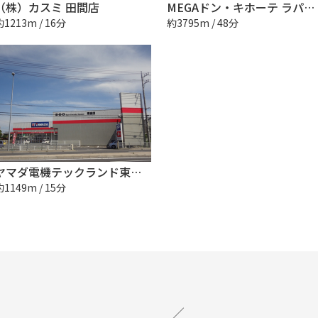
（株）カスミ 田間店
MEGAドン・キホーテ ラパーク成東店
約1213m / 16分
約3795m / 48分
ヤマダ電機テックランド東金店
約1149m / 15分