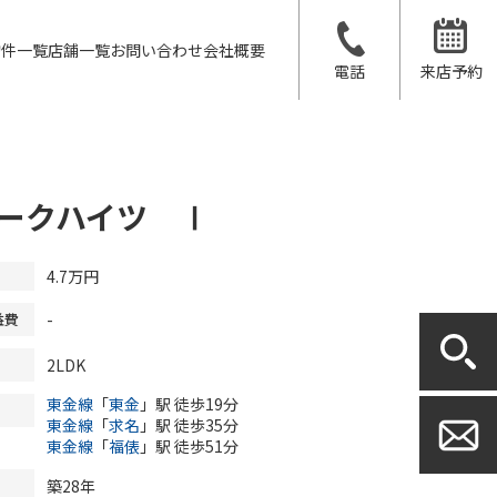
物件一覧
店舗一覧
お問い合わせ
会社概要
電話
来店予約
ークハイツ Ⅰ
4.7
万円
-
益費
2LDK
東金線
「
東金
」駅 徒歩19分
東金線
「
求名
」駅 徒歩35分
東金線
「
福俵
」駅 徒歩51分
築28年