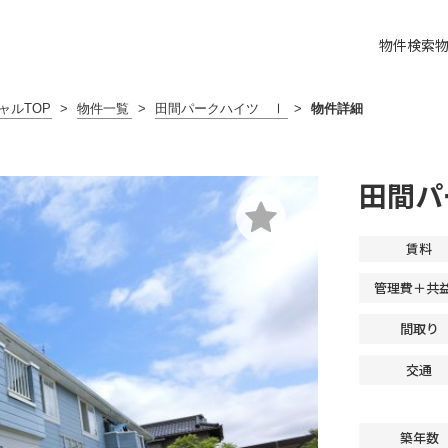
物件検索
ャルTOP
>
物件一覧
>
田間パークハイツ Ⅰ
>
物件詳細
田間パ
賃料
管理費＋共
間取り
交通
築年数