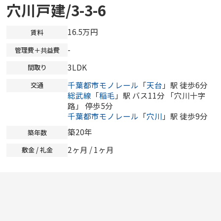
穴川戸建/3-3-6
16.5万円
賃料
-
管理費＋共益費
3LDK
間取り
千葉都市モノレール
「
天台
」駅 徒歩6分
交通
総武線
「
稲毛
」駅 バス11分 「穴川十字
路」 停歩5分
千葉都市モノレール
「
穴川
」駅 徒歩9分
築20年
築年数
2ヶ月 / 1ヶ月
敷金 / 礼金