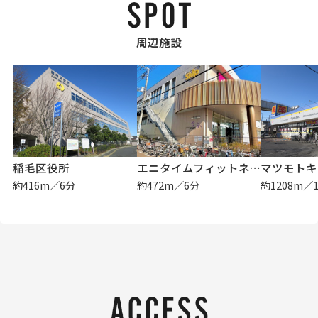
周辺施設
稲毛区役所
エニタイムフィットネス 天台店
マツモトキ
約416m／6分
約472m／6分
約1208m／