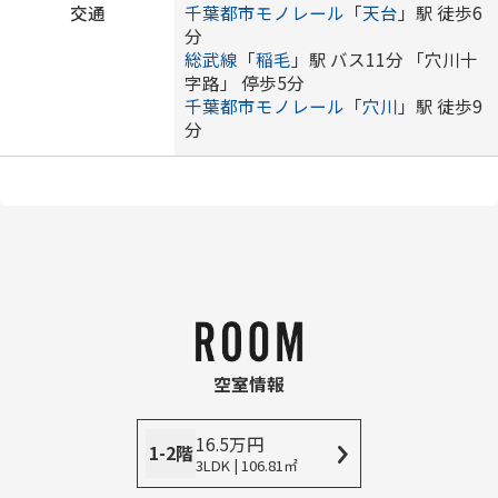
交通
千葉都市モノレール
「
天台
」駅 徒歩6
分
総武線
「
稲毛
」駅 バス11分 「穴川十
字路」 停歩5分
千葉都市モノレール
「
穴川
」駅 徒歩9
分
空室情報
16.5
万
円
1-2階
3LDK | 106.81㎡