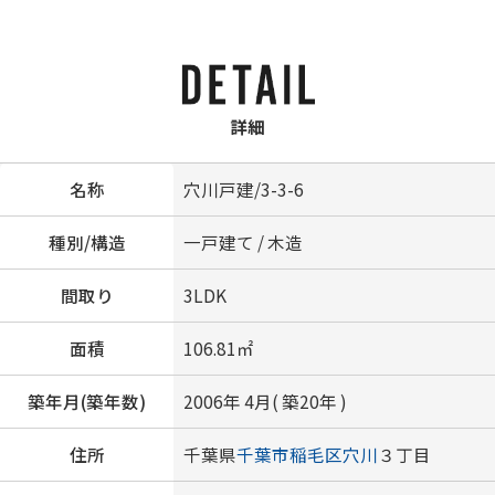
詳細
名称
穴川戸建/3-3-6
種別/構造
一戸建て / 木造
間取り
3LDK
面積
106.81㎡
築年月(築年数)
2006年 4月( 築20年 )
住所
千葉県
千葉市稲毛区
穴川
３丁目