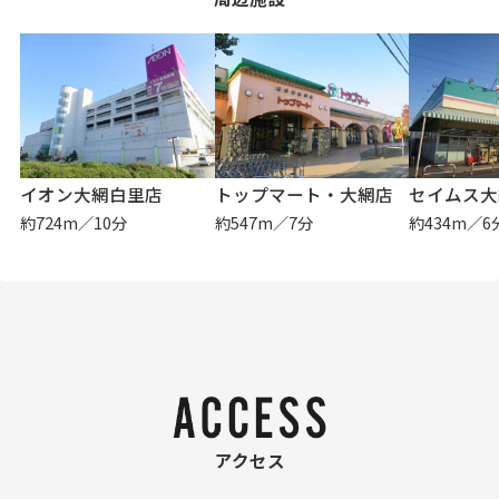
イオン大網白里店
トップマート・大網店
セイムス大
約724m／10分
約547m／7分
約434m／6
アクセス