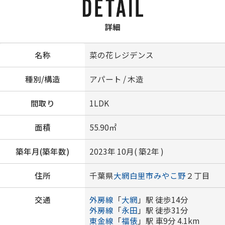
詳細
名称
菜の花レジデンス
種別/構造
アパート / 木造
間取り
1LDK
面積
55.90㎡
築年月(築年数)
2023年 10月( 築2年 )
住所
千葉県
大網白里市
みやこ野
２丁目
交通
外房線
「
大網
」駅 徒歩14分
外房線
「
永田
」駅 徒歩31分
東金線
「
福俵
」駅 車9分 4.1km