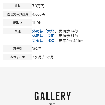
7.3万円
賃料
4,000円
管理費＋共益費
1LDK
間取り
外房線
「
大網
」駅 徒歩14分
交通
外房線
「
永田
」駅 徒歩31分
東金線
「
福俵
」駅 車9分 4.1km
築2年
築年数
2ヶ月 /
0ヶ月
敷金 / 礼金
画像