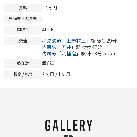
17万円
賃料
-
管理費＋共益費
4LDK
間取り
小湊鉄道
「
上総村上
」駅 徒歩29分
交通
内房線
「
五井
」駅 徒歩47分
内房線
「
八幡宿
」駅 車13分 5.1km
築6年
築年数
2ヶ月 / 1ヶ月
敷金 / 礼金
画像