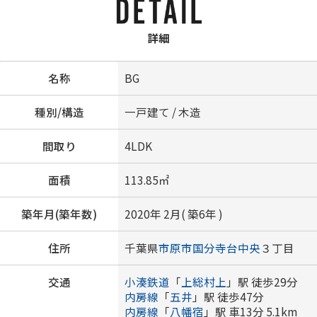
詳細
名称
BG
種別/構造
一戸建て / 木造
間取り
4LDK
面積
113.85㎡
築年月(築年数)
2020年 2月( 築6年 )
住所
千葉県
市原市
国分寺台中央
３丁目
交通
小湊鉄道
「
上総村上
」駅 徒歩29分
内房線
「
五井
」駅 徒歩47分
内房線
「
八幡宿
」駅 車13分 5.1km