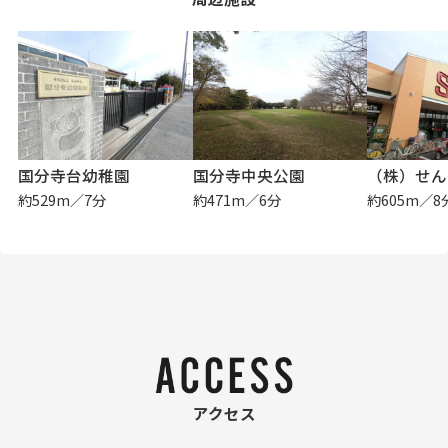
国分寺台幼稚園
国分寺中央公園
約529m／7分
約471m／6分
約605m／8
アクセス