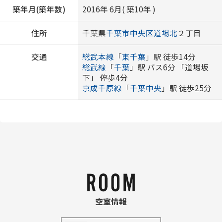
築年月(築年数)
2016年 6月( 築10年 )
住所
千葉県
千葉市中央区
道場北
２丁目
交通
総武本線
「
東千葉
」駅 徒歩14分
総武線
「
千葉
」駅 バス6分 「道場坂
下」 停歩4分
京成千原線
「
千葉中央
」駅 徒歩25分
空室情報