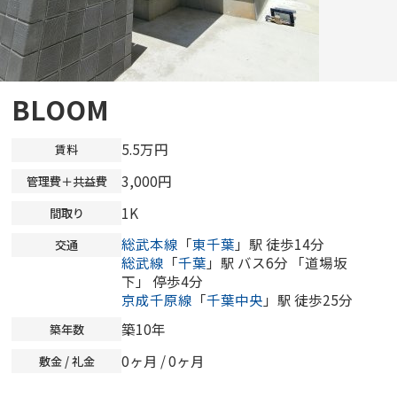
BLOOM
5.5万円
賃料
3,000円
管理費＋共益費
1K
間取り
総武本線
「
東千葉
」駅 徒歩14分
交通
総武線
「
千葉
」駅 バス6分 「道場坂
下」 停歩4分
京成千原線
「
千葉中央
」駅 徒歩25分
築10年
築年数
0ヶ月
/
0ヶ月
敷金 / 礼金