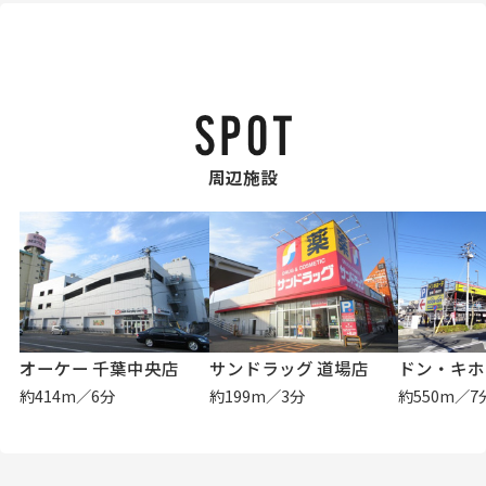
周辺施設
オーケー 千葉中央店
サンドラッグ 道場店
約414m／6分
約199m／3分
約550m／7