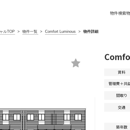
物件検索
ャルTOP
>
物件一覧
>
Comfort Luminous
>
物件詳細
Comfo
賃料
管理費＋共
間取り
交通
築年数