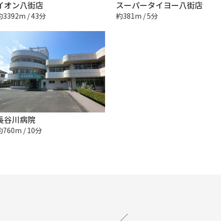
イオン八街店
スーパータイヨー八街店
約3392m / 43分
約381m / 5分
長谷川病院
約760m / 10分