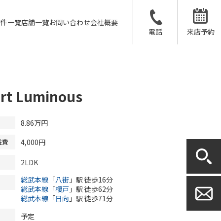
物件一覧
店舗一覧
お問い合わせ
会社概要
電話
来店予約
rt Luminous
8.86
万円
4,000円
益費
2LDK
総武本線
「
八街
」駅 徒歩16分
総武本線
「
榎戸
」駅 徒歩62分
総武本線
「
日向
」駅 徒歩71分
予定