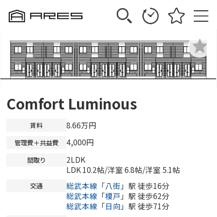
Comfort Luminous
8.66万円
賃料
4,000円
管理費＋共益費
2LDK
間取り
LDK 10.2帖
/
洋室 6.8帖
/
洋室 5.1帖
総武本線
「
八街
」駅 徒歩16分
交通
総武本線
「
榎戸
」駅 徒歩62分
総武本線
「
日向
」駅 徒歩71分