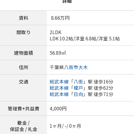
詳細
賃料
8.66
万円
間取り
2LDK
LDK 10.2帖
/
洋室 6.8帖
/
洋室 5.1帖
建物面積
56.89㎡
住所
千葉県
八街市
大木
交通
総武本線
「
八街
」駅 徒歩16分
総武本線
「
榎戸
」駅 徒歩62分
総武本線
「
日向
」駅 徒歩71分
管理費+共益費
4,000円
敷金 /
1ヶ月/ -/ 0ヶ月
保証金 / 礼金