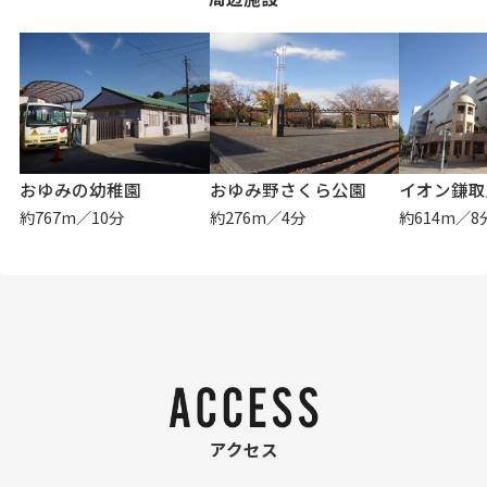
おゆみの幼稚園
おゆみ野さくら公園
イオン鎌取
約767m／10分
約276m／4分
約614m／8
アクセス