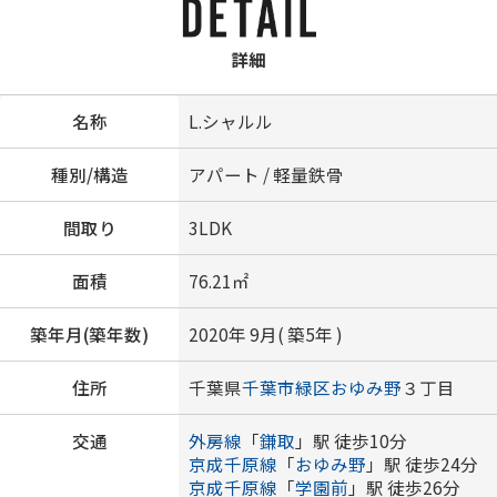
詳細
名称
L.シャルル
種別/構造
アパート / 軽量鉄骨
間取り
3LDK
面積
76.21㎡
築年月(築年数)
2020年 9月( 築5年 )
住所
千葉県
千葉市緑区
おゆみ野
３丁目
交通
外房線
「
鎌取
」駅 徒歩10分
京成千原線
「
おゆみ野
」駅 徒歩24分
京成千原線
「
学園前
」駅 徒歩26分