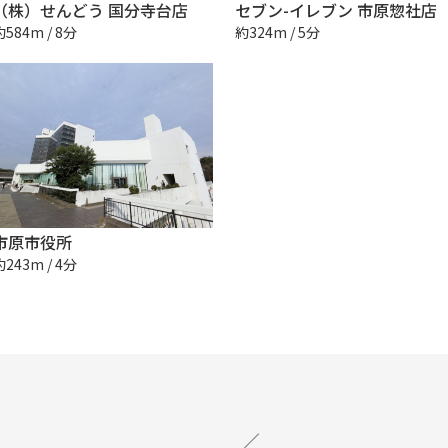
（株）せんどう 国分寺台店
セブン-イレブン 市原惣社店
約584m / 8分
約324m / 5分
市原市役所
約243m / 4分