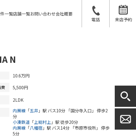
物件一覧
店舗一覧
お問い合わせ
会社概要
電話
来店予約
IA N
10.6
万円
5,500円
益費
2LDK
内房線
「
五井
」駅 バス10分 「国分寺入口」 停歩2
分
小湊鉄道
「
上総村上
」駅 徒歩20分
内房線
「
八幡宿
」駅 バス14分 「市原市役所」 停歩
5分