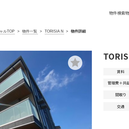
物件検索
ャルTOP
>
物件一覧
>
TORISIA N
>
物件詳細
TORIS
賃料
管理費＋共
間取り
交通