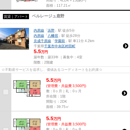
間取り：4LDK＋1S(納戸)
面積：117.21㎡
ベルレージュ鹿野
賃貸｜アパート
内房線
「
浜野
」駅 徒歩5分
内房線
「
八幡宿
」駅 徒歩28分
京成千原線
「
学園前
」駅 車11分 4.2km
千葉県
千葉市中央区
村田町
5.5
万円
築年数：築33年 ｜募集中：
4室
階数：2階建
☆不動産サービスを追求し、価値あるコーディネートをお約束☆
5.5
万
円
(管理費・共益費 3,500円)
敷：0ヶ月｜礼：0ヶ月
所在階：1階
間取り：2DK
面積：39.75㎡
5.5
万
円
(管理費・共益費 3,500円)
敷：0ヶ月｜礼：0ヶ月