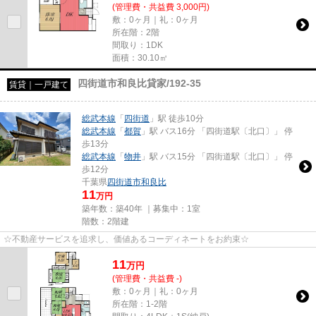
(管理費・共益費 3,000円)
敷：0ヶ月｜礼：0ヶ月
所在階：2階
間取り：1DK
面積：30.10㎡
四街道市和良比貸家/192-35
賃貸｜一戸建て
総武本線
「
四街道
」駅 徒歩10分
総武本線
「
都賀
」駅 バス16分 「四街道駅〔北口〕」 停
歩13分
総武本線
「
物井
」駅 バス15分 「四街道駅〔北口〕」 停
歩12分
千葉県
四街道市
和良比
11
万円
築年数：築40年 ｜募集中：
1室
階数：2階建
☆不動産サービスを追求し、価値あるコーディネートをお約束☆
11
万
円
(管理費・共益費 -)
敷：0ヶ月｜礼：0ヶ月
所在階：1-2階