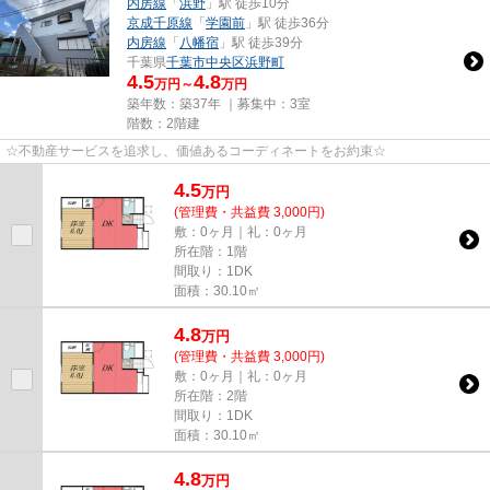
内房線
「
浜野
」駅 徒歩10分
京成千原線
「
学園前
」駅 徒歩36分
内房線
「
八幡宿
」駅 徒歩39分
千葉県
千葉市中央区
浜野町
4.5
4.8
万円～
万円
築年数：築37年 ｜募集中：
3室
階数：2階建
☆不動産サービスを追求し、価値あるコーディネートをお約束☆
4.5
万
円
(管理費・共益費 3,000円)
敷：0ヶ月｜礼：0ヶ月
所在階：1階
間取り：1DK
面積：30.10㎡
4.8
万
円
(管理費・共益費 3,000円)
敷：0ヶ月｜礼：0ヶ月
所在階：2階
間取り：1DK
面積：30.10㎡
4.8
万
円