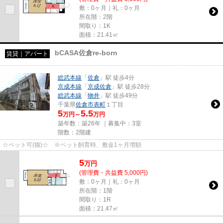
敷：0ヶ月｜礼：0ヶ月
所在階：2階
間取り：1K
面積：21.41㎡
bCASA佐倉re-born
賃貸｜アパート
総武本線
「
佐倉
」駅 徒歩4分
京成本線
「
京成佐倉
」駅 徒歩28分
総武本線
「
物井
」駅 徒歩49分
千葉県
佐倉市
表町
１丁目
5
5.5
万円～
万円
築年数：築26年 ｜募集中：
3室
階数：2階建
☆ペット可(猫)☆ ※ペット飼育時、敷金1ヶ月増額
5
万
円
(管理費・共益費 5,000円)
敷：0ヶ月｜礼：0ヶ月
所在階：1階
間取り：1R
面積：21.47㎡