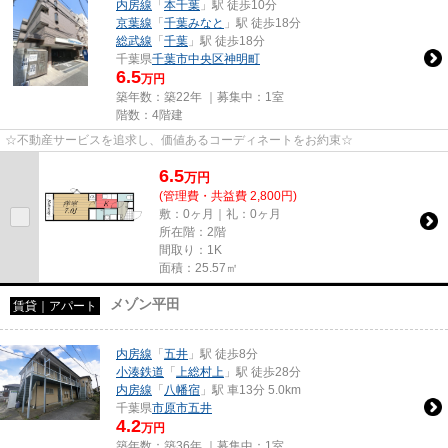
内房線
「
本千葉
」駅 徒歩10分
京葉線
「
千葉みなと
」駅 徒歩18分
総武線
「
千葉
」駅 徒歩18分
千葉県
千葉市中央区
神明町
6.5
万円
築年数：築22年 ｜募集中：
1室
階数：4階建
☆不動産サービスを追求し、価値あるコーディネートをお約束☆
6.5
万
円
(管理費・共益費 2,800円)
敷：0ヶ月｜礼：0ヶ月
所在階：2階
間取り：1K
面積：25.57㎡
メゾン平田
賃貸｜アパート
内房線
「
五井
」駅 徒歩8分
小湊鉄道
「
上総村上
」駅 徒歩28分
内房線
「
八幡宿
」駅 車13分 5.0km
千葉県
市原市
五井
4.2
万円
築年数：築36年 ｜募集中：
1室