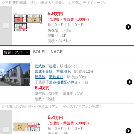
☆初期費用軽減、嬉しい敷金＆礼金0☆ お洒落なデザイナーズ♪
5.9
万
円
(管理費・共益費 4,000円)
敷：0ヶ月｜礼：0ヶ月
所在階：1-2階
間取り：1K
面積：34.51㎡
SOLEIL INAGE
賃貸｜アパート
総武線
「
稲毛
」駅 徒歩9分
京成千葉線
「
京成稲毛
」駅 徒歩12分
総武線
「
新検見川
」駅 徒歩30分
千葉県
千葉市稲毛区
小仲台
７丁目
6.4
万円
築年数：築9年 ｜募集中：
1室
階数：3階建
☆住環境◎の稲毛区小仲台エリア☆ 安心のTVドアホン完備♪
6.4
万
円
(管理費・共益費 6,000円)
敷：0ヶ月｜礼：0ヶ月