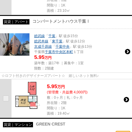
所在階：1階
間取り：1K
面積：23.10㎡
コンパートメントハウス千葉Ⅰ
賃貸｜アパート
総武線
「
千葉
」駅 徒歩15分
総武本線
「
東千葉
」駅 徒歩12分
京成千原線
「
千葉中央
」駅 徒歩13分
千葉県
千葉市中央区
本町
１丁目
5.95
万円
築年数：築17年 ｜募集中：
1室
階数：2階建
☆ロフト付きのデザイナーズアパート☆ 嬉しいネット無料♪
5.95
万
円
(管理費・共益費 4,000円)
敷：0ヶ月｜礼：0ヶ月
所在階：2階
間取り：1K
面積：19.40㎡
GREEN CREST
賃貸｜マンション