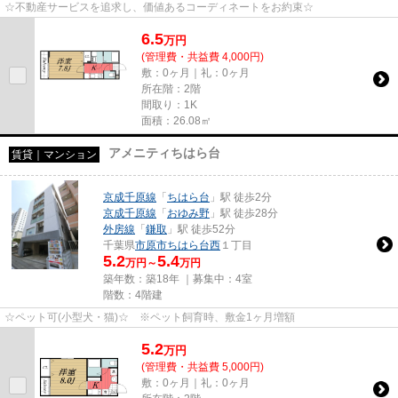
☆不動産サービスを追求し、価値あるコーディネートをお約束☆
6.5
万
円
(管理費・共益費 4,000円)
敷：0ヶ月｜礼：0ヶ月
所在階：2階
間取り：1K
面積：26.08㎡
アメニティちはら台
賃貸｜マンション
京成千原線
「
ちはら台
」駅 徒歩2分
京成千原線
「
おゆみ野
」駅 徒歩28分
外房線
「
鎌取
」駅 徒歩52分
千葉県
市原市
ちはら台西
１丁目
5.2
5.4
万円～
万円
築年数：築18年 ｜募集中：
4室
階数：4階建
☆ペット可(小型犬・猫)☆ ※ペット飼育時、敷金1ヶ月増額
5.2
万
円
(管理費・共益費 5,000円)
敷：0ヶ月｜礼：0ヶ月