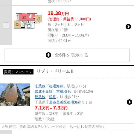
面積：65.56㎡
19.38
万
円
(管理費・共益費 11,000円)
敷：0ヶ月｜礼：0ヶ月
所在階：1階
間取り：2LDK＋1S(納戸)
面積：64.01㎡
全6件を表示する
リブリ・ドリームⅡ
賃貸｜マンション
京葉線
「
稲毛海岸
」駅 徒歩17分
京成千葉線
「
京成稲毛
」駅 徒歩13分
総武線
「
稲毛
」駅 徒歩21分
千葉県
千葉市美浜区
稲毛海岸
５丁目
7.1
7.3
万円～
万円
築年数：築8年 ｜募集中：
2室
階数：3階建
☆収納◎、壁面収納＆テレビボード付☆ 広〜い10帖超の居室♪