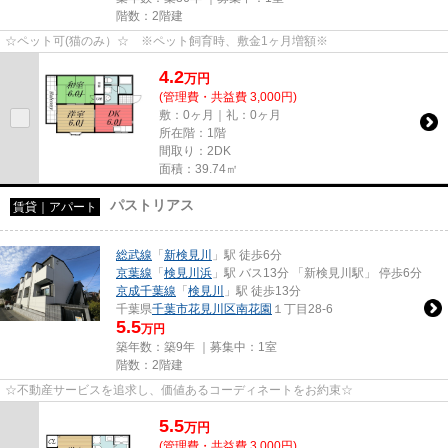
階数：2階建
☆ペット可(猫のみ）☆ ※ペット飼育時、敷金1ヶ月増額※
4.2
万
円
(管理費・共益費 3,000円)
敷：0ヶ月｜礼：0ヶ月
所在階：1階
間取り：2DK
面積：39.74㎡
パストリアス
賃貸｜アパート
総武線
「
新検見川
」駅 徒歩6分
京葉線
「
検見川浜
」駅 バス13分 「新検見川駅」 停歩6分
京成千葉線
「
検見川
」駅 徒歩13分
千葉県
千葉市花見川区
南花園
１丁目28-6
5.5
万円
築年数：築9年 ｜募集中：
1室
階数：2階建
☆不動産サービスを追求し、価値あるコーディネートをお約束☆
5.5
万
円
(管理費・共益費 3,000円)