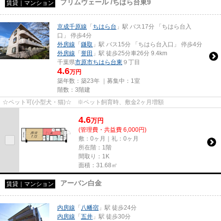
プリムヴェール /ちはら台東9
賃貸｜マンション
京成千原線
「
ちはら台
」駅 バス17分 「ちはら台入
口」 停歩4分
外房線
「
鎌取
」駅 バス15分 「ちはら台入口」 停歩4分
外房線
「
誉田
」駅 徒歩25分車26分 9.4km
千葉県
市原市
ちはら台東
９丁目
4.6
万円
築年数：築23年 ｜募集中：
1室
階数：3階建
☆ペット可(小型犬・猫)☆ ※ペット飼育時、敷金2ヶ月増額
4.6
万
円
(管理費・共益費 6,000円)
敷：0ヶ月｜礼：0ヶ月
所在階：1階
間取り：1K
面積：31.68㎡
アーバン白金
賃貸｜マンション
内房線
「
八幡宿
」駅 徒歩24分
内房線
「
五井
」駅 徒歩30分