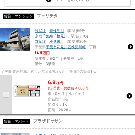
フェリチタ
賃貸｜マンション
総武線
「
新検見川
」駅 徒歩6分
京成千葉線
「
検見川
」駅 徒歩9分
京葉線
「
検見川浜
」駅 徒歩26分
千葉県
千葉市花見川区
検見川町
３丁目
6.9
万円
築年数：築2年 ｜募集中：
1室
階数：3階建
☆初期費用軽減、嬉しい敷金＆礼金0☆ 設備◎の築浅1K♪
6.9
万
円
(管理費・共益費 4,000円)
敷：0ヶ月｜礼：0ヶ月
所在階：2階
間取り：1K
面積：26.28㎡
プラザドゥサン
賃貸｜アパート