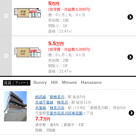
5
万
円
(管理費・共益費 5,000円)
敷：0ヶ月｜礼：0ヶ月
所在階：1階
間取り：1K
面積：21.47㎡
5.5
万
円
(管理費・共益費 5,000円)
敷：0ヶ月｜礼：0ヶ月
所在階：2階
間取り：1R
面積：21.47㎡
Sunny Hill Minami Hanazano
賃貸｜アパート
総武線
「
新検見川
」駅 徒歩5分
京成千葉線
「
検見川
」駅 徒歩11分
京葉線
「
検見川浜
」駅 バス9分 「新検見川駅」 停歩5分
千葉県
千葉市花見川区
南花園
１丁目
7.7
万円
築年数：築4年 ｜募集中：
4室
階数：3階建