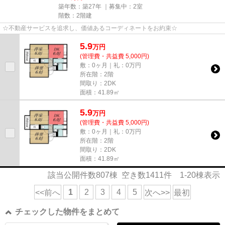
築年数：築27年 ｜募集中：
2室
階数：2階建
☆不動産サービスを追求し、価値あるコーディネートをお約束☆
5.9
万
円
(管理費・共益費 5,000円)
敷：0ヶ月｜礼：0万円
所在階：2階
間取り：2DK
面積：41.89㎡
5.9
万
円
(管理費・共益費 5,000円)
敷：0ヶ月｜礼：0万円
所在階：2階
間取り：2DK
面積：41.89㎡
該当公開件数
807
棟 空き数
1411
件
1-20
棟表示
1
2
3
4
5
<<前へ
次へ>>
最初
チェックした物件をまとめて