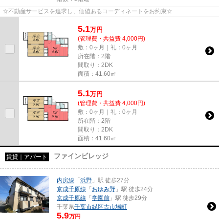
☆不動産サービスを追求し、価値あるコーディネートをお約束☆
5.1
万
円
(管理費・共益費 4,000円)
敷：0ヶ月｜礼：0ヶ月
所在階：2階
間取り：2DK
面積：41.60㎡
5.1
万
円
(管理費・共益費 4,000円)
敷：0ヶ月｜礼：0ヶ月
所在階：2階
間取り：2DK
面積：41.60㎡
ファインビレッジ
賃貸｜アパート
内房線
「
浜野
」駅 徒歩27分
京成千原線
「
おゆみ野
」駅 徒歩24分
京成千原線
「
学園前
」駅 徒歩29分
千葉県
千葉市緑区
古市場町
5.9
万円