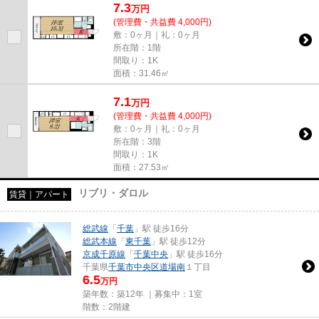
7.3
万
円
(管理費・共益費 4,000円)
敷：0ヶ月｜礼：0ヶ月
所在階：1階
間取り：1K
面積：31.46㎡
7.1
万
円
(管理費・共益費 4,000円)
敷：0ヶ月｜礼：0ヶ月
所在階：3階
間取り：1K
面積：27.53㎡
リブリ・ダロル
賃貸｜アパート
総武線
「
千葉
」駅 徒歩16分
総武本線
「
東千葉
」駅 徒歩12分
京成千原線
「
千葉中央
」駅 徒歩16分
千葉県
千葉市中央区
道場南
１丁目
6.5
万円
築年数：築12年 ｜募集中：
1室
階数：2階建