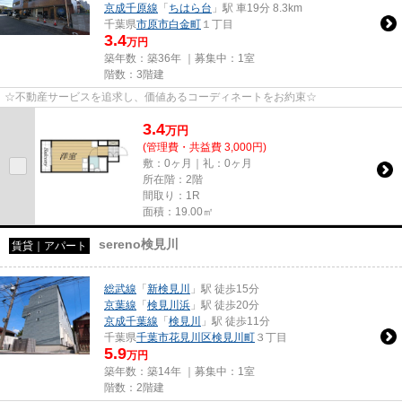
京成千原線
「
ちはら台
」駅 車19分 8.3km
千葉県
市原市
白金町
１丁目
3.4
万円
築年数：築36年 ｜募集中：
1室
階数：3階建
☆不動産サービスを追求し、価値あるコーディネートをお約束☆
3.4
万
円
(管理費・共益費 3,000円)
敷：0ヶ月｜礼：0ヶ月
所在階：2階
間取り：1R
面積：19.00㎡
sereno検見川
賃貸｜アパート
総武線
「
新検見川
」駅 徒歩15分
京葉線
「
検見川浜
」駅 徒歩20分
京成千葉線
「
検見川
」駅 徒歩11分
千葉県
千葉市花見川区
検見川町
３丁目
5.9
万円
築年数：築14年 ｜募集中：
1室
階数：2階建