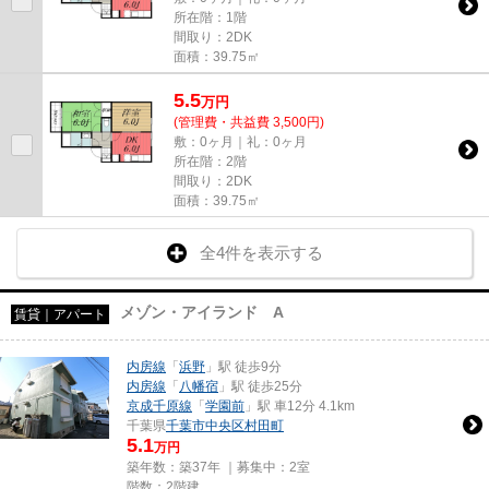
所在階：1階
間取り：2DK
面積：39.75㎡
5.5
万
円
(管理費・共益費 3,500円)
敷：0ヶ月｜礼：0ヶ月
所在階：2階
間取り：2DK
面積：39.75㎡
全4件を表示する
メゾン・アイランド A
賃貸｜アパート
内房線
「
浜野
」駅 徒歩9分
内房線
「
八幡宿
」駅 徒歩25分
京成千原線
「
学園前
」駅 車12分 4.1km
千葉県
千葉市中央区
村田町
5.1
万円
築年数：築37年 ｜募集中：
2室
階数：2階建