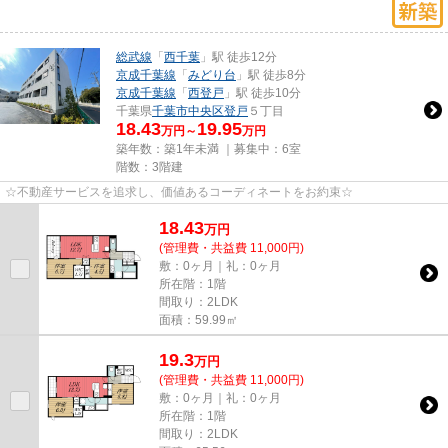
総武線
「
西千葉
」駅 徒歩12分
京成千葉線
「
みどり台
」駅 徒歩8分
京成千葉線
「
西登戸
」駅 徒歩10分
千葉県
千葉市中央区
登戸
５丁目
18.43
19.95
万円～
万円
築年数：築1年未満 ｜募集中：
6室
階数：3階建
☆不動産サービスを追求し、価値あるコーディネートをお約束☆
18.43
万
円
(管理費・共益費 11,000円)
敷：0ヶ月｜礼：0ヶ月
所在階：1階
間取り：2LDK
面積：59.99㎡
19.3
万
円
(管理費・共益費 11,000円)
敷：0ヶ月｜礼：0ヶ月
所在階：1階
間取り：2LDK