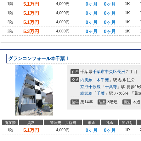
5.1
万円
0ヶ月
0ヶ月
1階
4,000円
1K
5.1
万円
0ヶ月
0ヶ月
1階
4,000円
1K
5.1
万円
0ヶ月
0ヶ月
2階
4,000円
1K
5.3
万円
0ヶ月
0ヶ月
2階
4,000円
1K
グランコンフォール本千葉Ⅰ
千葉県
千葉市中央区
長洲
２丁目
住所
交通
内房線
「
本千葉
」駅 徒歩11分
京成千原線
「
千葉寺
」駅 徒歩15
総武線
「
千葉
」駅 バス6分 「葛
築14年
3階建
木造
築年
階数
構造
所在階
賃料
管理費・共益費
敷金
礼金
間取り
5.1
万円
0ヶ月
0ヶ月
1階
4,000円
1R