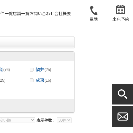
物件一覧
店舗一覧
お問い合わせ
会社概要
電話
来店予約
道
物井
(76)
(25)
成東
(25)
(16)
表示件数：