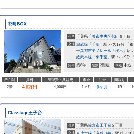
都町BOX
千葉県
千葉市中央区
都町
６丁目
住所
交通
総武線
「
千葉
」駅 バス17分 「
千葉都市モノレール
「
桜木
」駅 
総武本線
「
東千葉
」駅 バス9分
築8年
2階建
木造
築年
階数
構造
所在階
賃料
管理費・共益費
敷金
礼金
間取り
4.6
万円
0ヶ月
2階
4,000円
1ヶ月
1R
1
Classtage王子台
千葉県
佐倉市
王子台
２丁目
住所
交通
京成本線
「
京成臼井
」駅 徒歩10