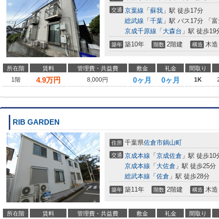
交通
京葉線
「
蘇我
」駅 徒歩17分
総武線
「
千葉
」駅 バス17分 「
京成千原線
「
大森台
」駅 徒歩19
築10年
2階建
木造
築年
階数
構造
所在階
賃料
管理費・共益費
敷金
礼金
間取り
4.9
万円
0ヶ月
0ヶ月
1階
8,000円
1K
RIB GARDEN
千葉県
佐倉市
鍋山町
住所
交通
京成本線
「
京成佐倉
」駅 徒歩10
京成本線
「
大佐倉
」駅 徒歩25分
総武本線
「
佐倉
」駅 徒歩28分
築11年
2階建
木造
築年
階数
構造
所在階
賃料
管理費・共益費
敷金
礼金
間取り