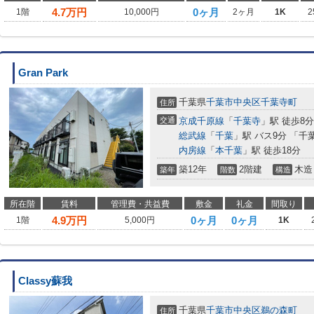
4.7
万円
0ヶ月
1階
10,000円
2ヶ月
1K
2
Gran Park
千葉県
千葉市中央区
千葉寺町
住所
交通
京成千原線
「
千葉寺
」駅 徒歩8分
総武線
「
千葉
」駅 バス9分 「千
内房線
「
本千葉
」駅 徒歩18分
築12年
2階建
木造
築年
階数
構造
所在階
賃料
管理費・共益費
敷金
礼金
間取り
4.9
万円
0ヶ月
0ヶ月
1階
5,000円
1K
Classy蘇我
千葉県
千葉市中央区
鵜の森町
住所