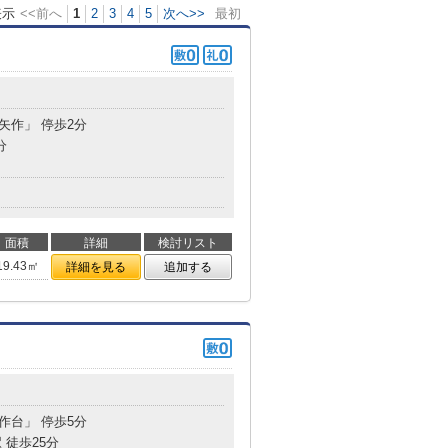
表示
<<前へ
1
2
3
4
5
次へ>>
最初
南矢作」 停歩2分
分
面積
詳細
検討リスト
19.43㎡
詳細を見る
追加する
矢作台」 停歩5分
 徒歩25分