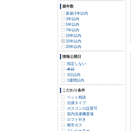
築年数
新築/1年以内
3年以内
5年以内
7年以内
10年以内
15年以内
20年以内
情報公開日
指定しない
本日
3日以内
1週間以内
こだわり条件
ペット相談
分譲タイプ
ガスコンロ設置可
室内洗濯機置場
ロフト付き
都市ガス
エレベーター