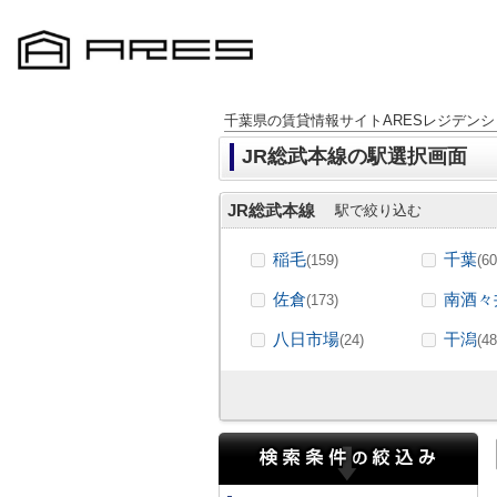
千葉県の賃貸情報サイトARESレジデンシ
JR総武本線の駅選択画面
JR総武本線
駅で絞り込む
稲毛
千葉
(159)
(60
佐倉
南酒々
(173)
八日市場
干潟
(24)
(48