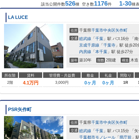
526
1176
1-30
該当公開件数
棟 空き数
件
棟
LA LUCE
千葉県
千葉市中央区
矢作町
住所
交通
総武線
「
千葉
」駅 バス16分 「
京成千原線
「
千葉寺
」駅 徒歩20
内房線
「
本千葉
」駅 徒歩27分
築10年
2階建
木造
築年
階数
構造
所在階
賃料
管理費・共益費
敷金
礼金
間取り
4.1
万円
0ヶ月
0ヶ月
2階
3,000円
1R
PSR矢作町
千葉県
千葉市中央区
矢作町
住所
交通
総武線
「
千葉
」駅 バス15分 「
千葉都市モノレール
「
県庁前
」駅