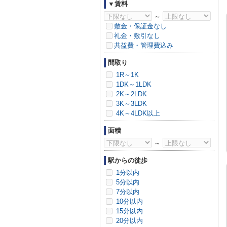
▼賃料
～
敷金・保証金なし
礼金・敷引なし
共益費・管理費込み
間取り
1R～1K
1DK～1LDK
2K～2LDK
3K～3LDK
4K～4LDK以上
面積
～
駅からの徒歩
1分以内
5分以内
7分以内
10分以内
15分以内
20分以内