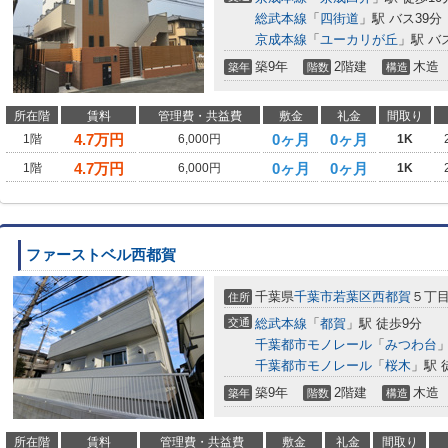
総武本線
「
四街道
」駅 バス39分
京成本線
「
ユーカリが丘
」駅 バ
築9年
2階建
木造
築年
階数
構造
所在階
賃料
管理費・共益費
敷金
礼金
間取り
4.7
万円
0ヶ月
0ヶ月
1階
6,000円
1K
4.7
万円
0ヶ月
0ヶ月
1階
6,000円
1K
ファーストベル西都賀
千葉県
千葉市若葉区
西都賀
５丁
住所
交通
総武本線
「
都賀
」駅 徒歩9分
千葉都市モノレール
「
みつわ台
」
千葉都市モノレール
「
桜木
」駅 
築9年
2階建
木造
築年
階数
構造
所在階
賃料
管理費・共益費
敷金
礼金
間取り