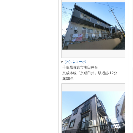
ひらふコーポ
千葉県佐倉市南臼井台
京成本線「京成臼井」駅 徒歩12分
築38年