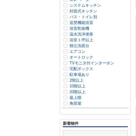
システムキッチン
対面式キッチン
バス・トイレ別
追焚機能浴室
浴室乾燥機
温水洗浄便座
浴室１坪以上
独立洗面台
エアコン
オートロック
TVモニタ付インターホン
宅配ボックス
駐車場あり
2階以上
10階以上
20階以上
最上階
角部屋
新着物件