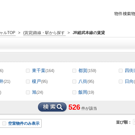
物件検索
ャルTOP
>
(賃貸)路線・駅から探す
>
JR総武本線の賃貸
東千葉
都賀
四街
6)
(164)
(159)
井
榎戸
八街
日向
(21)
(95)
(95)
旭
飯岡
)
(24)
(19)
526
件が該当
並び順：
空室物件のみ表示