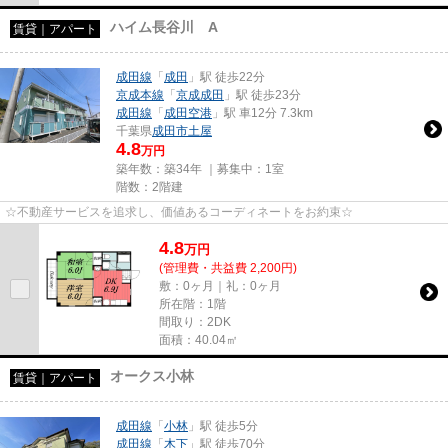
ハイム長谷川 A
賃貸｜アパート
成田線
「
成田
」駅 徒歩22分
京成本線
「
京成成田
」駅 徒歩23分
成田線
「
成田空港
」駅 車12分 7.3km
千葉県
成田市
土屋
4.8
万円
築年数：築34年 ｜募集中：
1室
階数：2階建
☆不動産サービスを追求し、価値あるコーディネートをお約束☆
4.8
万
円
(管理費・共益費 2,200円)
敷：0ヶ月｜礼：0ヶ月
所在階：1階
間取り：2DK
面積：40.04㎡
オークス小林
賃貸｜アパート
成田線
「
小林
」駅 徒歩5分
成田線
「
木下
」駅 徒歩70分