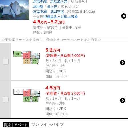
京成本線
「
京成酒々井
」駅 徒歩6分
成田線
「
酒々井
」駅 徒歩17分
京成本線
「
成田空港
」駅 車31分 14.6km
千葉県
印旛郡酒々井町
上岩橋
4.5
5.2
万円～
万円
築年数：築38年 ｜募集中：
2室
階数：2階建
☆不動産サービスを追求し、価値あるコーディネートをお約束☆
5.2
万
円
(管理費・共益費 2,000円)
敷：2ヶ月｜礼：1ヶ月
所在階：1階
間取り：3DK
面積：62.55㎡
4.5
万
円
(管理費・共益費 2,000円)
敷：2ヶ月｜礼：1ヶ月
所在階：2階
間取り：2DK
面積：49.07㎡
サンライトハイツ
賃貸｜アパート