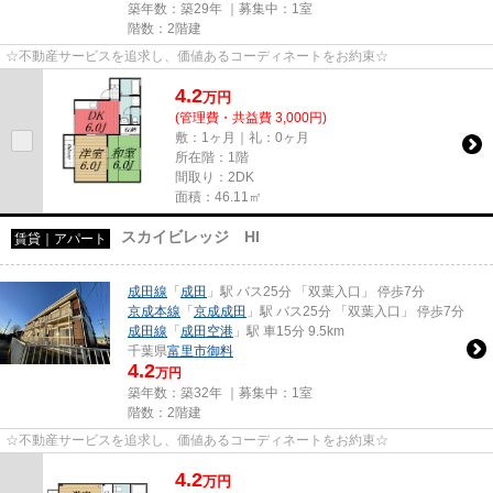
築年数：築29年 ｜募集中：
1室
階数：2階建
☆不動産サービスを追求し、価値あるコーディネートをお約束☆
4.2
万
円
(管理費・共益費 3,000円)
敷：1ヶ月｜礼：0ヶ月
所在階：1階
間取り：2DK
面積：46.11㎡
スカイビレッジ HI
賃貸｜アパート
成田線
「
成田
」駅 バス25分 「双葉入口」 停歩7分
京成本線
「
京成成田
」駅 バス25分 「双葉入口」 停歩7分
成田線
「
成田空港
」駅 車15分 9.5km
千葉県
富里市
御料
4.2
万円
築年数：築32年 ｜募集中：
1室
階数：2階建
☆不動産サービスを追求し、価値あるコーディネートをお約束☆
4.2
万
円