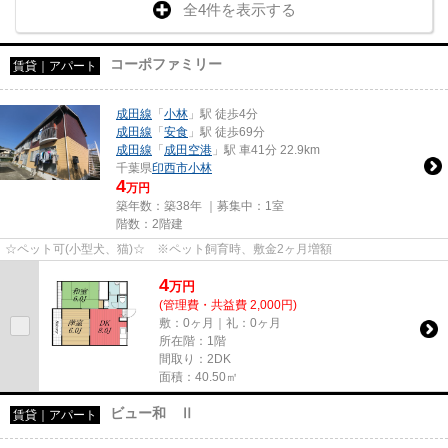
全4件を表示する
コーポファミリー
賃貸｜アパート
成田線
「
小林
」駅 徒歩4分
成田線
「
安食
」駅 徒歩69分
成田線
「
成田空港
」駅 車41分 22.9km
千葉県
印西市
小林
4
万円
築年数：築38年 ｜募集中：
1室
階数：2階建
☆ペット可(小型犬、猫)☆ ※ペット飼育時、敷金2ヶ月増額
4
万
円
(管理費・共益費 2,000円)
敷：0ヶ月｜礼：0ヶ月
所在階：1階
間取り：2DK
面積：40.50㎡
ビュー和 Ⅱ
賃貸｜アパート