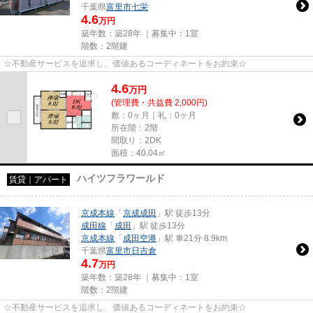
千葉県
富里市
七栄
4.6
万円
築年数：築28年 ｜募集中：
1室
階数：2階建
☆不動産サービスを追求し、価値あるコーディネートをお約束☆
4.6
万
円
(管理費・共益費 2,000円)
敷：0ヶ月｜礼：0ヶ月
所在階：2階
間取り：2DK
面積：40.04㎡
ハイツフラワールド
賃貸｜アパート
京成本線
「
京成成田
」駅 徒歩13分
成田線
「
成田
」駅 徒歩13分
京成本線
「
成田空港
」駅 車21分 8.9km
千葉県
富里市
日吉倉
4.7
万円
築年数：築28年 ｜募集中：
1室
階数：2階建
☆不動産サービスを追求し、価値あるコーディネートをお約束☆