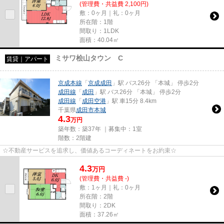
(管理費・共益費 2,100円)
敷：0ヶ月｜礼：0ヶ月
所在階：1階
間取り：1LDK
面積：40.04㎡
ミサワ桧山タウン C
賃貸｜アパート
京成本線
「
京成成田
」駅 バス26分 「本城」 停歩2分
成田線
「
成田
」駅 バス26分 「本城」 停歩2分
成田線
「
成田空港
」駅 車15分 8.4km
千葉県
成田市
本城
4.3
万円
築年数：築37年 ｜募集中：
1室
階数：2階建
☆不動産サービスを追求し、価値あるコーディネートをお約束☆
4.3
万
円
(管理費・共益費 -)
敷：1ヶ月｜礼：0ヶ月
所在階：2階
間取り：2DK
面積：37.26㎡