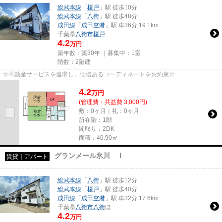
総武本線
「
榎戸
」駅 徒歩10分
総武本線
「
八街
」駅 徒歩48分
成田線
「
成田空港
」駅 車36分 19.1km
千葉県
八街市
榎戸
4.2
万円
築年数：築30年 ｜募集中：
1室
階数：2階建
☆不動産サービスを追求し、価値あるコーディネートをお約束☆
4.2
万
円
(管理費・共益費 3,000円)
敷：0ヶ月｜礼：0ヶ月
所在階：1階
間取り：2DK
面積：40.90㎡
グランメール氷川 Ⅰ
賃貸｜アパート
総武本線
「
八街
」駅 徒歩12分
総武本線
「
榎戸
」駅 徒歩40分
成田線
「
成田空港
」駅 車32分 17.6km
千葉県
八街市
八街
ほ
4.2
万円