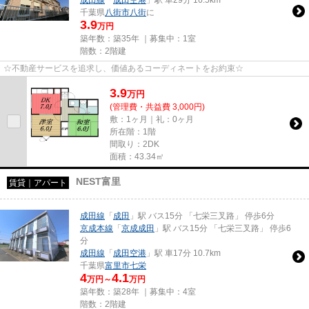
千葉県
八街市
八街
に
3.9
万円
築年数：築35年 ｜募集中：
1室
階数：2階建
☆不動産サービスを追求し、価値あるコーディネートをお約束☆
3.9
万
円
(管理費・共益費 3,000円)
敷：1ヶ月｜礼：0ヶ月
所在階：1階
間取り：2DK
面積：43.34㎡
NEST富里
賃貸｜アパート
成田線
「
成田
」駅 バス15分 「七栄三叉路」 停歩6分
京成本線
「
京成成田
」駅 バス15分 「七栄三叉路」 停歩6
分
成田線
「
成田空港
」駅 車17分 10.7km
千葉県
富里市
七栄
4
4.1
万円～
万円
築年数：築28年 ｜募集中：
4室
階数：2階建