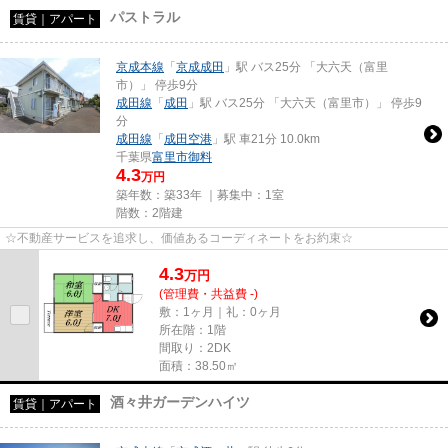
パストラル
賃貸｜アパート
京成本線
「
京成成田
」駅 バス25分 「大六天（富里
市）」 停歩9分
成田線
「
成田
」駅 バス25分 「大六天（富里市）」 停歩9
分
成田線
「
成田空港
」駅 車21分 10.0km
千葉県
富里市
御料
4.3
万円
築年数：築33年 ｜募集中：
1室
階数：2階建
☆不動産サービスを追求し、価値あるコーディネートをお約束☆
4.3
万
円
(管理費・共益費 -)
敷：1ヶ月｜礼：0ヶ月
所在階：1階
間取り：2DK
面積：38.50㎡
酒々井ガーデンハイツ
賃貸｜アパート