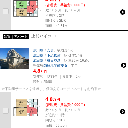
(管理費・共益費 3,000円)
敷：0ヶ月｜礼：0ヶ月
所在階：2階
間取り：2DK
面積：41.31㎡
上前ハイツ C
賃貸｜アパート
成田線
「
安食
」駅 徒歩5分
成田線
「
下総松崎
」駅 徒歩57分
成田線
「
成田空港
」駅 車32分 16.8km
千葉県
印旛郡栄町
安食
１丁目
4.8
万円
築年数：築33年 ｜募集中：
1室
階数：2階建
☆不動産サービスを追求し、価値あるコーディネートをお約束☆
4.8
万
円
(管理費・共益費 2,000円)
敷：0ヶ月｜礼：0ヶ月
所在階：1階
間取り：2DK
面積：38.80㎡