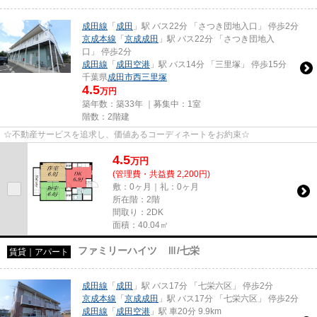
成田線
「
成田
」駅 バス22分 「さつき団地入口」 停歩2分
京成本線
「
京成成田
」駅 バス22分 「さつき団地入
口」 停歩2分
成田線
「
成田空港
」駅 バス14分 「三里塚」 停歩15分
千葉県
成田市
西三里塚
4.5
万円
築年数：築33年 ｜募集中：
1室
階数：2階建
☆不動産サービスを追求し、価値あるコーディネートをお約束☆
4.5
万
円
(管理費・共益費 2,200円)
敷：0ヶ月｜礼：0ヶ月
所在階：2階
間取り：2DK
面積：40.04㎡
ファミリーハイツ Ⅲ/七栄
賃貸｜アパート
成田線
「
成田
」駅 バス17分 「七栄六区」 停歩2分
京成本線
「
京成成田
」駅 バス17分 「七栄六区」 停歩2分
成田線
「
成田空港
」駅 車20分 9.9km