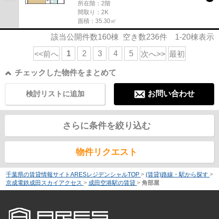
所在階：2階
間取り：2K
面積：35.30㎡
該当公開件数
160
棟 空き数
236
件
1-20
棟表示
1
2
3
4
5
<<前へ
次へ>>
最初
チェックした物件をまとめて
検討リストに追加
お問い合わせ
さらに条件を絞り込む
物件リクエスト
千葉県の賃貸情報サイトARESレジデンシャルTOP
>
(賃貸)路線・駅から探す
>
京成電鉄成田スカイアクセス
>
成田空港駅の賃貸
>
角部屋