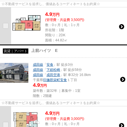
☆不動産サービスを追求し、価値あるコーディネートをお約束☆
4.9
万
円
(管理費・共益費 3,500円)
敷：0ヶ月｜礼：1ヶ月
所在階：1階
間取り：2DK
面積：44.82㎡
上前ハイツ E
賃貸｜アパート
成田線
「
安食
」駅 徒歩3分
成田線
「
下総松崎
」駅 徒歩58分
成田線
「
成田空港
」駅 車32分 16.8km
千葉県
印旛郡栄町
安食
１丁目
4.9
万円
築年数：築32年 ｜募集中：
1室
階数：2階建
☆不動産サービスを追求し、価値あるコーディネートをお約束☆
4.9
万
円
(管理費・共益費 3,000円)
敷：0ヶ月｜礼：0ヶ月