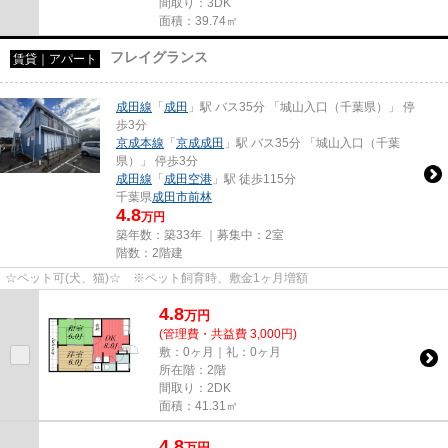
間取り：3DK
面積：39.74㎡
フレイグランス
賃貸｜アパート
成田線
「
成田
」駅 バス35分 「城山入口（千葉県）」 停
歩3分
京成本線
「
京成成田
」駅 バス35分 「城山入口（千葉
県）」 停歩3分
成田線
「
成田空港
」駅 徒歩115分
千葉県
成田市
前林
4.8
万円
築年数：築33年 ｜募集中：
2室
階数：2階建
☆ペット可(犬、猫)☆ ※ペット飼育時、敷金1ヶ月増額
4.8
万
円
(管理費・共益費 3,000円)
敷：0ヶ月｜礼：0ヶ月
所在階：2階
間取り：2DK
面積：41.31㎡
4.8
万
円