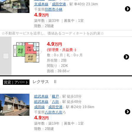
京成本線
「
成田空港
」駅 車40分 23.1km
千葉県
印西市
小林
4.9
万円
築年数：築33年 ｜募集中：
1室
階数：2階建
☆不動産サービスを追求し、価値あるコーディネートをお約束☆
4.9
万
円
(管理費・共益費 -)
敷：0ヶ月｜礼：0ヶ月
所在階：2階
間取り：2DK
面積：39.66㎡
レクサス Ⅱ
賃貸｜アパート
総武本線
「
榎戸
」駅 徒歩10分
総武本線
「
八街
」駅 徒歩48分
成田線
「
成田空港
」駅 車24分 19.6km
千葉県
八街市
八街
ろ
4.9
万円
築年数：築19年 ｜募集中：
1室
階数：2階建