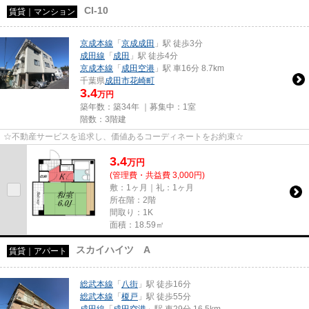
CI-10
賃貸｜マンション
京成本線
「
京成成田
」駅 徒歩3分
成田線
「
成田
」駅 徒歩4分
京成本線
「
成田空港
」駅 車16分 8.7km
千葉県
成田市
花崎町
3.4
万円
築年数：築34年 ｜募集中：
1室
階数：3階建
☆不動産サービスを追求し、価値あるコーディネートをお約束☆
3.4
万
円
(管理費・共益費 3,000円)
敷：1ヶ月｜礼：1ヶ月
所在階：2階
間取り：1K
面積：18.59㎡
スカイハイツ A
賃貸｜アパート
総武本線
「
八街
」駅 徒歩16分
総武本線
「
榎戸
」駅 徒歩55分
成田線
「
成田空港
」駅 車29分 16.5km