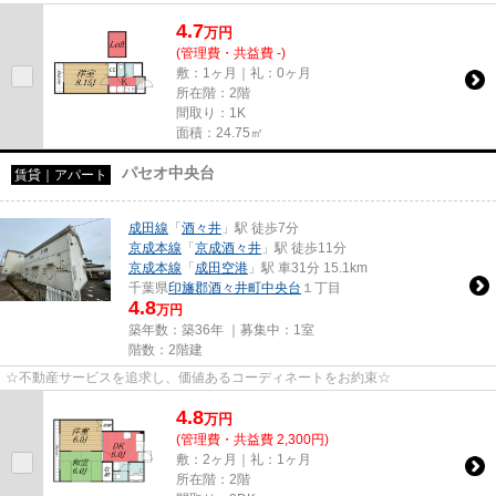
4.7
万
円
(管理費・共益費 -)
敷：1ヶ月｜礼：0ヶ月
所在階：2階
間取り：1K
面積：24.75㎡
パセオ中央台
賃貸｜アパート
成田線
「
酒々井
」駅 徒歩7分
京成本線
「
京成酒々井
」駅 徒歩11分
京成本線
「
成田空港
」駅 車31分 15.1km
千葉県
印旛郡酒々井町
中央台
１丁目
4.8
万円
築年数：築36年 ｜募集中：
1室
階数：2階建
☆不動産サービスを追求し、価値あるコーディネートをお約束☆
4.8
万
円
(管理費・共益費 2,300円)
敷：2ヶ月｜礼：1ヶ月
所在階：2階