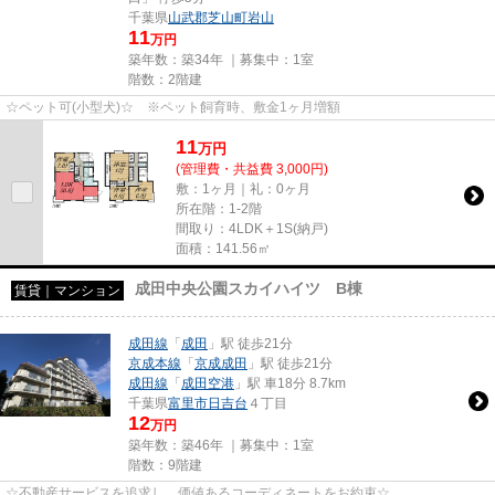
千葉県
山武郡芝山町
岩山
11
万円
築年数：築34年 ｜募集中：
1室
階数：2階建
☆ペット可(小型犬)☆ ※ペット飼育時、敷金1ヶ月増額
11
万
円
(管理費・共益費 3,000円)
敷：1ヶ月｜礼：0ヶ月
所在階：1-2階
間取り：4LDK＋1S(納戸)
面積：141.56㎡
成田中央公園スカイハイツ B棟
賃貸｜マンション
成田線
「
成田
」駅 徒歩21分
京成本線
「
京成成田
」駅 徒歩21分
成田線
「
成田空港
」駅 車18分 8.7km
千葉県
富里市
日吉台
４丁目
12
万円
築年数：築46年 ｜募集中：
1室
階数：9階建
☆不動産サービスを追求し、価値あるコーディネートをお約束☆