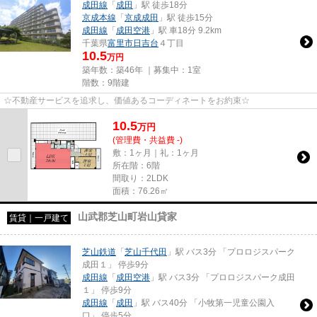
成田線
「
成田
」駅 徒歩18分
京成本線
「
京成成田
」駅 徒歩15分
成田線
「
成田空港
」駅 車18分 9.2km
千葉県
富里市
日吉台
４丁目
10.5
万円
築年数：築46年 ｜募集中：
1室
階数：9階建
☆不動産サービスを追求し、価値あるコーディネートをお約束☆
10.5
万
円
(管理費・共益費 -)
敷：1ヶ月｜礼：1ヶ月
所在階：6階
間取り：2LDK
面積：76.26㎡
山武郡芝山町岩山貸家
賃貸｜一戸建て
芝山鉄道
「
芝山千代田
」駅 バス3分 「プロロジスパーク
成田１」 停歩9分
成田線
「
成田空港
」駅 バス3分 「プロロジスパーク成田
１」 停歩9分
成田線
「
成田
」駅 バス40分 「小牧第一児童公園入
口」 停歩5分