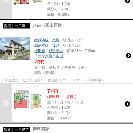
所在階：1-2階
間取り：4DK
面積：67.86㎡
八街市富山戸建
賃貸｜一戸建て
総武本線
「
八街
」駅 徒歩22分
総武本線
「
榎戸
」駅 徒歩32分
成田線
「
成田空港
」駅 車31分 17.8km
千葉県
八街市
富山
7
万円
築年数：築46年 ｜募集中：
1室
階数：2階建
☆不動産サービスを追求し、価値あるコーディネートをお約束☆
7
万
円
(管理費・共益費 -)
敷：1ヶ月｜礼：1ヶ月
所在階：1-2階
間取り：3LDK
面積：73.69㎡
御料貸家
賃貸｜一戸建て