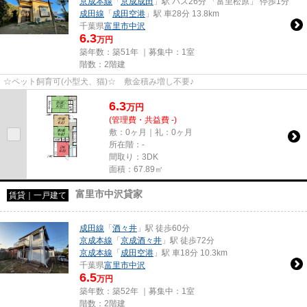
京成本線
「
京成成田
」駅 バス26分 「富里松原」 停歩1分
成田線
「
成田空港
」駅 車28分 13.8km
千葉県
富里市
中沢
6.3
万円
築年数：築51年 ｜募集中：
1室
階数：2階建
☆ペット飼育可(小型犬、猫)☆ 敷金積み増し不要♪
6.3
万
円
(管理費・共益費 -)
敷：0ヶ月｜礼：0ヶ月
所在階：-
間取り：3DK
面積：67.89㎡
富里市中沢貸家
賃貸｜一戸建て
成田線
「
酒々井
」駅 徒歩60分
京成本線
「
京成酒々井
」駅 徒歩72分
京成本線
「
成田空港
」駅 車18分 10.3km
千葉県
富里市
中沢
6.5
万円
築年数：築52年 ｜募集中：
1室
階数：2階建