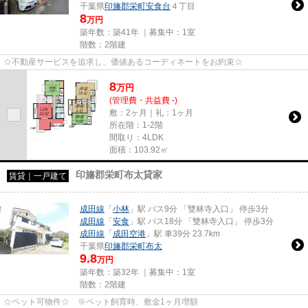
千葉県
印旛郡栄町
安食台
４丁目
8
万円
築年数：築41年 ｜募集中：
1室
階数：2階建
☆不動産サービスを追求し、価値あるコーディネートをお約束☆
8
万
円
(管理費・共益費 -)
敷：2ヶ月｜礼：1ヶ月
所在階：1-2階
間取り：4LDK
面積：103.92㎡
印旛郡栄町布太貸家
賃貸｜一戸建て
成田線
「
小林
」駅 バス9分 「雙林寺入口」 停歩3分
成田線
「
安食
」駅 バス18分 「雙林寺入口」 停歩3分
成田線
「
成田空港
」駅 車39分 23.7km
千葉県
印旛郡栄町
布太
9.8
万円
築年数：築32年 ｜募集中：
1室
階数：2階建
☆ペット可物件☆ ※ペット飼育時、敷金1ヶ月増額