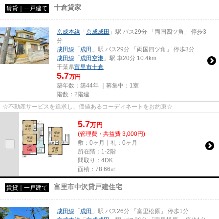
十倉貸家
賃貸｜一戸建て
京成本線
「
京成成田
」駅 バス29分 「両国四ツ角」 停歩3
分
成田線
「
成田
」駅 バス29分 「両国四ツ角」 停歩3分
成田線
「
成田空港
」駅 車20分 10.4km
千葉県
富里市
十倉
5.7
万円
築年数：築44年 ｜募集中：
1室
階数：2階建
☆不動産サービスを追求し、価値あるコーディネートをお約束☆
5.7
万
円
(管理費・共益費 3,000円)
敷：0ヶ月｜礼：0ヶ月
所在階：1-2階
間取り：4DK
面積：78.66㎡
富里市中沢貸戸建住宅
賃貸｜一戸建て
成田線
「
成田
」駅 バス26分 「富里松原」 停歩1分