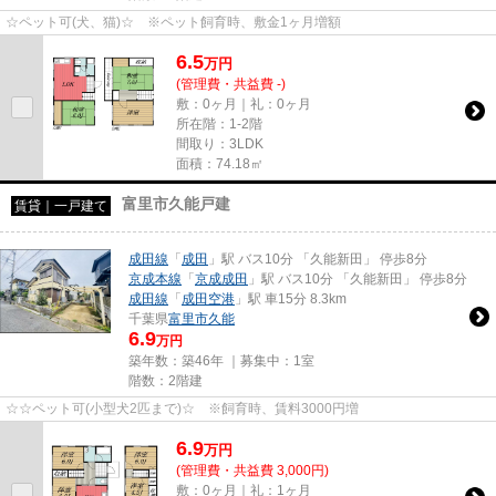
☆ペット可(犬、猫)☆ ※ペット飼育時、敷金1ヶ月増額
6.5
万
円
(管理費・共益費 -)
敷：0ヶ月｜礼：0ヶ月
所在階：1-2階
間取り：3LDK
面積：74.18㎡
富里市久能戸建
賃貸｜一戸建て
成田線
「
成田
」駅 バス10分 「久能新田」 停歩8分
京成本線
「
京成成田
」駅 バス10分 「久能新田」 停歩8分
成田線
「
成田空港
」駅 車15分 8.3km
千葉県
富里市
久能
6.9
万円
築年数：築46年 ｜募集中：
1室
階数：2階建
☆☆ペット可(小型犬2匹まで)☆ ※飼育時、賃料3000円増
6.9
万
円
(管理費・共益費 3,000円)
敷：0ヶ月｜礼：1ヶ月