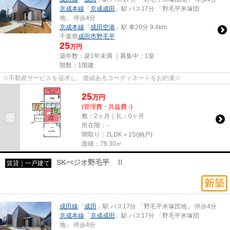
京成本線
「
京成成田
」駅 バス17分 「野毛平米塚団
地」 停歩4分
京成本線
「
成田空港
」駅 車20分 9.4km
千葉県
成田市
野毛平
25
万円
築年数：築1年未満 ｜募集中：
1室
階数：1階建
☆不動産サービスを追求し、価値あるコーディネートをお約束☆
25
万
円
(管理費・共益費 -)
敷：2ヶ月｜礼：0ヶ月
所在階：-
間取り：2LDK＋1S(納戸)
面積：79.30㎡
SKべジオ野毛平 Ⅱ
賃貸｜一戸建て
成田線
「
成田
」駅 バス17分 「野毛平米塚団地」 停歩4分
京成本線
「
京成成田
」駅 バス17分 「野毛平米塚団
地」 停歩4分