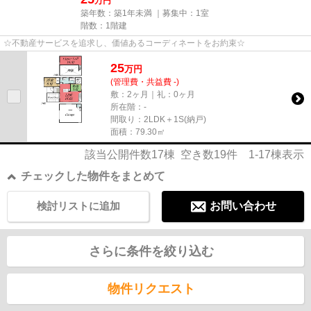
万円
築年数：築1年未満 ｜募集中：
1室
階数：1階建
☆不動産サービスを追求し、価値あるコーディネートをお約束☆
25
万
円
(管理費・共益費 -)
敷：2ヶ月｜礼：0ヶ月
所在階：-
間取り：2LDK＋1S(納戸)
面積：79.30㎡
該当公開件数
17
棟 空き数
19
件
1-17
棟表示
チェックした物件をまとめて
検討リストに追加
お問い合わせ
さらに条件を絞り込む
物件リクエスト