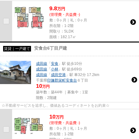
9.8
万
円
(管理費・共益費 -)
敷：0ヶ月｜礼：0ヶ月
所在階：1-2階
間取り：5LDK
面積：182.17㎡
安食台6丁目戸建
賃貸｜一戸建て
成田線
「
安食
」駅 徒歩10分
成田線
「
小林
」駅 徒歩69分
成田線
「
成田空港
」駅 車32分 17.2km
千葉県
印旛郡栄町
安食台
６丁目
10
万円
築年数：築44年 ｜募集中：
1室
階数：2階建
☆不動産サービスを追求し、価値あるコーディネートをお約束☆
10
万
円
(管理費・共益費 -)
敷：0ヶ月｜礼：1ヶ月
所在階：1-2階