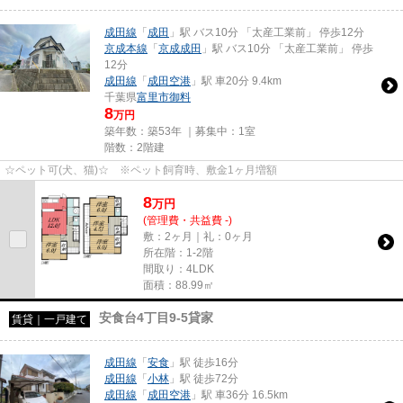
成田線
「
成田
」駅 バス10分 「太産工業前」 停歩12分
京成本線
「
京成成田
」駅 バス10分 「太産工業前」 停歩
12分
成田線
「
成田空港
」駅 車20分 9.4km
千葉県
富里市
御料
8
万円
築年数：築53年 ｜募集中：
1室
階数：2階建
☆ペット可(犬、猫)☆ ※ペット飼育時、敷金1ヶ月増額
8
万
円
(管理費・共益費 -)
敷：2ヶ月｜礼：0ヶ月
所在階：1-2階
間取り：4LDK
面積：88.99㎡
安食台4丁目9-5貸家
賃貸｜一戸建て
成田線
「
安食
」駅 徒歩16分
成田線
「
小林
」駅 徒歩72分
成田線
「
成田空港
」駅 車36分 16.5km