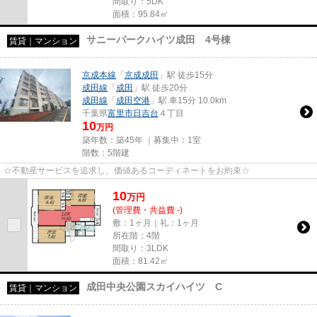
間取り：5DK
面積：95.84㎡
サニーパークハイツ成田 4号棟
賃貸｜マンション
京成本線
「
京成成田
」駅 徒歩15分
成田線
「
成田
」駅 徒歩20分
成田線
「
成田空港
」駅 車15分 10.0km
千葉県
富里市
日吉台
４丁目
10
万円
築年数：築45年 ｜募集中：
1室
階数：5階建
☆不動産サービスを追求し、価値あるコーディネートをお約束☆
10
万
円
(管理費・共益費 -)
敷：1ヶ月｜礼：1ヶ月
所在階：4階
間取り：3LDK
面積：81.42㎡
成田中央公園スカイハイツ C
賃貸｜マンション