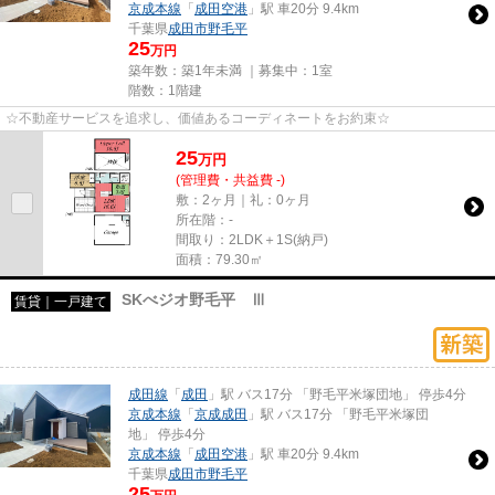
京成本線
「
成田空港
」駅 車20分 9.4km
千葉県
成田市
野毛平
25
万円
築年数：築1年未満 ｜募集中：
1室
階数：1階建
☆不動産サービスを追求し、価値あるコーディネートをお約束☆
25
万
円
(管理費・共益費 -)
敷：2ヶ月｜礼：0ヶ月
所在階：-
間取り：2LDK＋1S(納戸)
面積：79.30㎡
SKべジオ野毛平 Ⅲ
賃貸｜一戸建て
成田線
「
成田
」駅 バス17分 「野毛平米塚団地」 停歩4分
京成本線
「
京成成田
」駅 バス17分 「野毛平米塚団
地」 停歩4分
京成本線
「
成田空港
」駅 車20分 9.4km
千葉県
成田市
野毛平
25