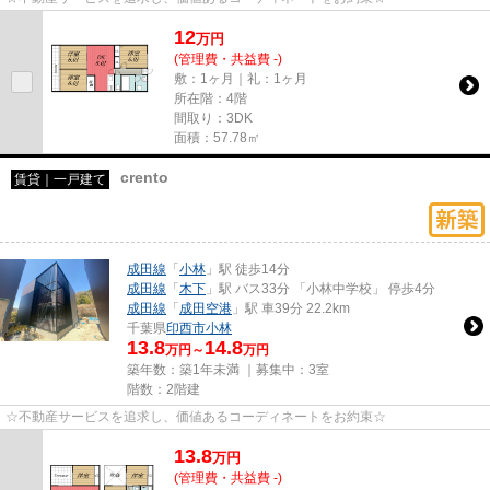
12
万
円
(管理費・共益費 -)
敷：1ヶ月｜礼：1ヶ月
所在階：4階
間取り：3DK
面積：57.78㎡
crento
賃貸｜一戸建て
成田線
「
小林
」駅 徒歩14分
成田線
「
木下
」駅 バス33分 「小林中学校」 停歩4分
成田線
「
成田空港
」駅 車39分 22.2km
千葉県
印西市
小林
13.8
14.8
万円～
万円
築年数：築1年未満 ｜募集中：
3室
階数：2階建
☆不動産サービスを追求し、価値あるコーディネートをお約束☆
13.8
万
円
(管理費・共益費 -)