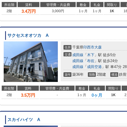
所在階
賃料
管理費・共益費
敷金
礼金
間取り
3.4
万円
2階
3,000円
1ヶ月
1ヶ月
1K
1
サクセスオオツカ A
千葉県
印西市
大森
住所
交通
成田線
「
木下
」駅 徒歩5分
成田線
「
布佐
」駅 徒歩24分
成田線
「
成田空港
」駅 車47分 28
築36年
2階建
鉄骨
築年
階数
構造
所在階
賃料
管理費・共益費
敷金
礼金
間取り
3.5
万円
0ヶ月
2階
-
1ヶ月
1K
2
スカイハイツ A