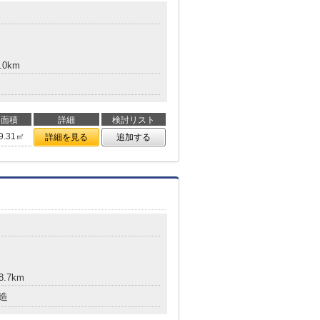
.0km
面積
詳細
検討リスト
9.31㎡
詳細を見る
追加する
8.7km
造