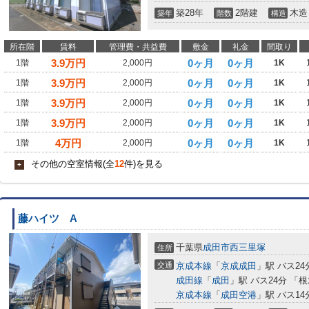
築28年
2階建
木造
築年
階数
構造
所在階
賃料
管理費・共益費
敷金
礼金
間取り
3.9
万円
0ヶ月
0ヶ月
1階
2,000円
1K
3.9
万円
0ヶ月
0ヶ月
1階
2,000円
1K
3.9
万円
0ヶ月
0ヶ月
1階
2,000円
1K
3.9
万円
0ヶ月
0ヶ月
1階
2,000円
1K
4
万円
0ヶ月
0ヶ月
1階
2,000円
1K
その他の空室情報(全
12
件)を見る
+
藤ハイツ A
千葉県
成田市
西三里塚
住所
交通
京成本線
「
京成成田
」駅 バス24
成田線
「
成田
」駅 バス24分 「
京成本線
「
成田空港
」駅 バス14