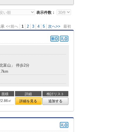
表示件数：
表示
<<前へ
1
2
3
4
5
次へ>>
最初
「北富山」 停歩2分
.7km
面積
詳細
検討リスト
22.86㎡
詳細を見る
追加する