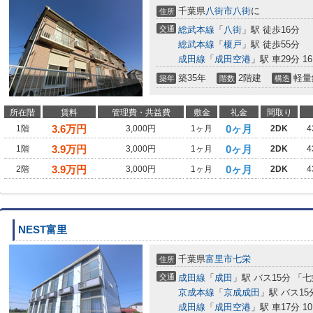
千葉県
八街市
八街
に
住所
交通
総武本線
「
八街
」駅 徒歩16分
総武本線
「
榎戸
」駅 徒歩55分
成田線
「
成田空港
」駅 車29分 16
築35年
2階建
軽量
築年
階数
構造
所在階
賃料
管理費・共益費
敷金
礼金
間取り
3.6
万円
0ヶ月
1階
3,000円
1ヶ月
2DK
4
3.9
万円
0ヶ月
1階
3,000円
1ヶ月
2DK
4
3.9
万円
0ヶ月
2階
3,000円
1ヶ月
2DK
4
NEST富里
千葉県
富里市
七栄
住所
交通
成田線
「
成田
」駅 バス15分 「
京成本線
「
京成成田
」駅 バス15
成田線
「
成田空港
」駅 車17分 10