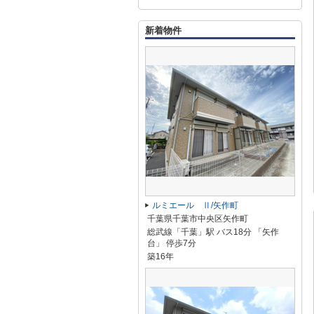
新着物件
ルミエール Ⅱ/矢作町
千葉県千葉市中央区矢作町
総武線「千葉」駅 バス18分 「矢作
台」 停歩7分
築16年