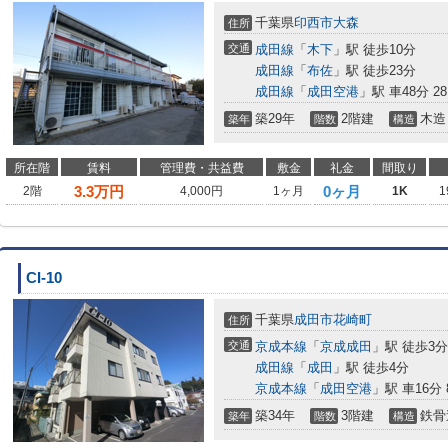
千葉県
印西市
大森
住所
交通
成田線
「
木下
」駅 徒歩10分
成田線
「
布佐
」駅 徒歩23分
成田線
「
成田空港
」駅 車48分 28
築29年
2階建
木造
築年
階数
構造
所在階
賃料
管理費・共益費
敷金
礼金
間取り
3.3
万円
0ヶ月
2階
4,000円
1ヶ月
1K
1
CI-10
千葉県
成田市
花崎町
住所
交通
京成本線
「
京成成田
」駅 徒歩3分
成田線
「
成田
」駅 徒歩4分
京成本線
「
成田空港
」駅 車16分 
築34年
3階建
鉄骨
築年
階数
構造