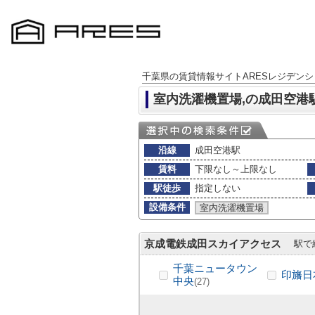
千葉県の賃貸情報サイトARESレジデンシ
室内洗濯機置場,の成田空港
沿線
成田空港駅
賃料
下限なし～上限なし
駅徒歩
指定しない
設備条件
室内洗濯機置場
京成電鉄成田スカイアクセス
駅で
千葉ニュータウン
印旛日
中央
(27)