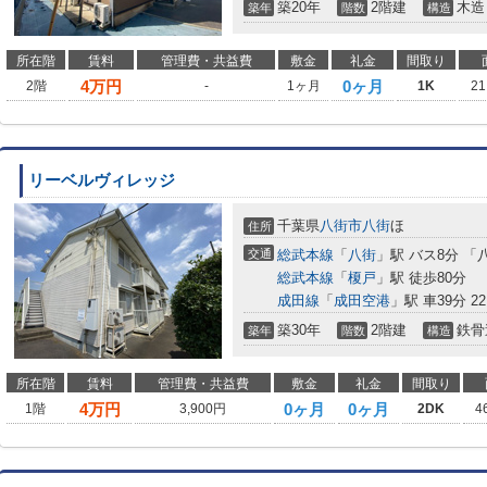
築20年
2階建
木造
築年
階数
構造
所在階
賃料
管理費・共益費
敷金
礼金
間取り
4
万円
0ヶ月
2階
-
1ヶ月
1K
21
リーベルヴィレッジ
千葉県
八街市
八街
ほ
住所
交通
総武本線
「
八街
」駅 バス8分 「
総武本線
「
榎戸
」駅 徒歩80分
成田線
「
成田空港
」駅 車39分 22
築30年
2階建
鉄骨
築年
階数
構造
所在階
賃料
管理費・共益費
敷金
礼金
間取り
4
万円
0ヶ月
0ヶ月
1階
3,900円
2DK
4