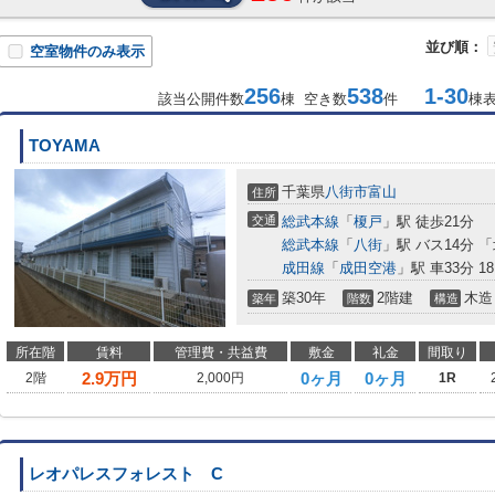
並び順：
空室物件のみ表示
256
538
1-30
該当公開件数
棟 空き数
件
棟
TOYAMA
千葉県
八街市
富山
住所
交通
総武本線
「
榎戸
」駅 徒歩21分
総武本線
「
八街
」駅 バス14分 
成田線
「
成田空港
」駅 車33分 18
築30年
2階建
木造
築年
階数
構造
所在階
賃料
管理費・共益費
敷金
礼金
間取り
2.9
万円
0ヶ月
0ヶ月
2階
2,000円
1R
レオパレスフォレスト C