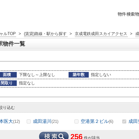
物件検索
ャルTOP
>
(賃貸)路線・駅から探す
>
京成電鉄成田スカイアクセス
>
駅物件一覧
面積
下限なし～上限なし
築年数
指定しない
間取り
指定なし
絞り込む
本医大
成田湯川
空港第２ビル
成田
(12)
(21)
(6)
256
件が該当