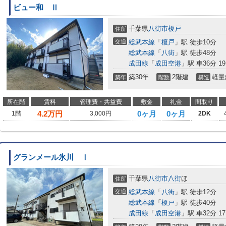
ビュー和 Ⅱ
千葉県
八街市
榎戸
住所
交通
総武本線
「
榎戸
」駅 徒歩10分
総武本線
「
八街
」駅 徒歩48分
成田線
「
成田空港
」駅 車36分 19
築30年
2階建
軽量
築年
階数
構造
所在階
賃料
管理費・共益費
敷金
礼金
間取り
4.2
万円
0ヶ月
0ヶ月
1階
3,000円
2DK
グランメール氷川 Ⅰ
千葉県
八街市
八街
ほ
住所
交通
総武本線
「
八街
」駅 徒歩12分
総武本線
「
榎戸
」駅 徒歩40分
成田線
「
成田空港
」駅 車32分 17