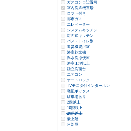
ガスコンロ設置可
室内洗濯機置場
ロフト付き
都市ガス
エレベーター
システムキッチン
対面式キッチン
バス・トイレ別
追焚機能浴室
浴室乾燥機
温水洗浄便座
浴室１坪以上
独立洗面台
エアコン
オートロック
TVモニタ付インターホン
宅配ボックス
駐車場あり
2階以上
10階以上
20階以上
最上階
角部屋