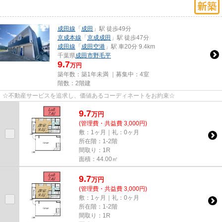
成田線
「
成田
」駅 徒歩49分
京成本線
「
京成成田
」駅 徒歩47分
成田線
「
成田空港
」駅 車20分 9.4km
千葉県
成田市
野毛平
9.7
万円
築年数：築1年未満 ｜募集中：
4室
階数：2階建
☆不動産サービスを追求し、価値あるコーディネートをお約束☆
9.7
万
円
(管理費・共益費 3,000円)
敷：1ヶ月｜礼：0ヶ月
所在階：1-2階
間取り：1R
面積：44.00㎡
9.7
万
円
(管理費・共益費 3,000円)
敷：1ヶ月｜礼：0ヶ月
所在階：1-2階
間取り：1R