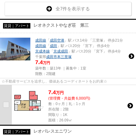
全7件を表示する
レオネクストやなぎ荘 第三
賃貸｜アパート
成田線
「
成田空港
」駅 バス14分 「三里塚」 停歩21分
成田線
「
成田
」駅 バス20分 「宮下」 停歩4分
京成本線
「
京成成田
」駅 バス20分 「宮下」 停歩4分
千葉県
成田市
本三里塚
7.4
万円
築年数：築13年 ｜募集中：
1室
階数：2階建
☆不動産サービスを追求し、価値あるコーディネートをお約束☆
7.4
万
円
(管理費・共益費 6,000円)
敷：0ヶ月｜礼：1ヶ月
所在階：2階
間取り：1K
面積：26.09㎡
レオパレスエニワン
賃貸｜アパート