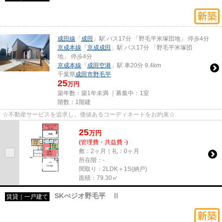
成田線
「
成田
」駅 バス17分 「野毛平米塚団地」 停歩4分
京成本線
「
京成成田
」駅 バス17分 「野毛平米塚団
地」 停歩4分
京成本線
「
成田空港
」駅 車20分 9.4km
千葉県
成田市
野毛平
25
万円
築年数：築1年未満 ｜募集中：
1室
階数：1階建
☆不動産サービスを追求し、価値あるコーディネートをお約束☆
25
万
円
(管理費・共益費 -)
敷：2ヶ月｜礼：0ヶ月
所在階：-
間取り：2LDK＋1S(納戸)
面積：79.30㎡
SKべジオ野毛平 Ⅱ
賃貸｜一戸建て