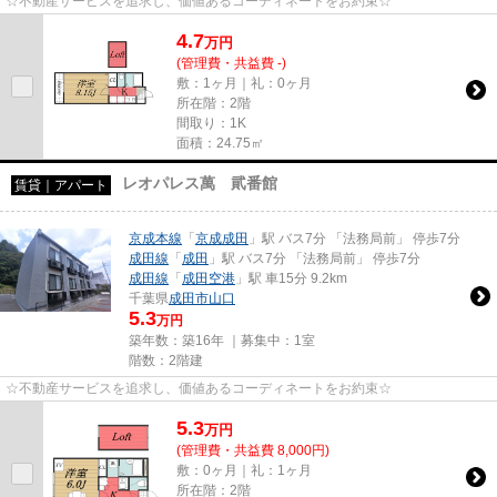
☆不動産サービスを追求し、価値あるコーディネートをお約束☆
4.7
万
円
(管理費・共益費 -)
敷：1ヶ月｜礼：0ヶ月
所在階：2階
間取り：1K
面積：24.75㎡
レオパレス萬 貮番館
賃貸｜アパート
京成本線
「
京成成田
」駅 バス7分 「法務局前」 停歩7分
成田線
「
成田
」駅 バス7分 「法務局前」 停歩7分
成田線
「
成田空港
」駅 車15分 9.2km
千葉県
成田市
山口
5.3
万円
築年数：築16年 ｜募集中：
1室
階数：2階建
☆不動産サービスを追求し、価値あるコーディネートをお約束☆
5.3
万
円
(管理費・共益費 8,000円)
敷：0ヶ月｜礼：1ヶ月
所在階：2階