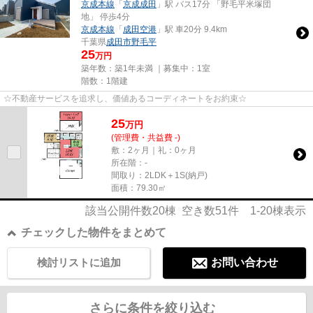
京成本線
「
京成成田
」駅 バス17分 「野毛平米塚団
地」 停歩4分
京成本線
「
成田空港
」駅 車20分 9.4km
千葉県
成田市
野毛平
25
万円
築年数：築1年未満 ｜募集中：
1室
階数：1階建
☆不動産サービスを追求し、価値あるコーディネートをお約束☆
25
万
円
(管理費・共益費 -)
敷：2ヶ月｜礼：0ヶ月
所在階：-
間取り：2LDK＋1S(納戸)
面積：79.30㎡
該当公開件数
20
棟 空き数
51
件
1-20
棟表示
チェックした物件をまとめて
検討リストに追加
お問い合わせ
さらに条件を絞り込む