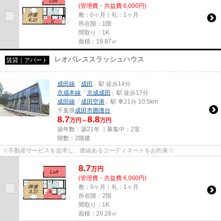
(管理費・共益費 6,000円)
敷：0ヶ月｜礼：1ヶ月
所在階：1階
間取り：1K
面積：19.87㎡
レオパレススラッシュハウス
賃貸｜アパート
成田線
「
成田
」駅 徒歩14分
京成本線
「
京成成田
」駅 徒歩17分
成田線
「
成田空港
」駅 車21分 10.5km
千葉県
成田市
囲護台
8.7
8.8
万円～
万円
築年数：築21年 ｜募集中：
2室
階数：2階建
☆不動産サービスを追求し、価値あるコーディネートをお約束☆
8.7
万
円
(管理費・共益費 6,000円)
敷：0ヶ月｜礼：1ヶ月
所在階：2階
間取り：1K
面積：20.28㎡