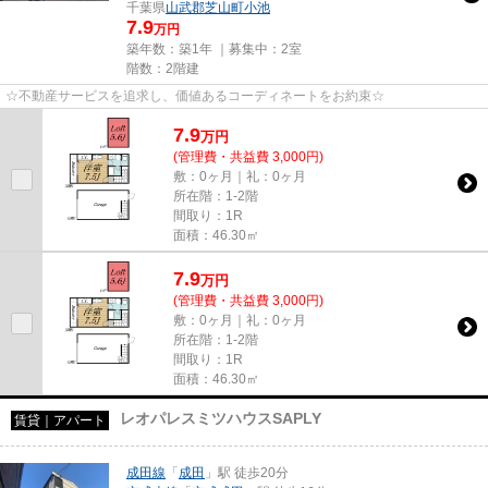
千葉県
山武郡芝山町
小池
7.9
万円
築年数：築1年 ｜募集中：
2室
階数：2階建
☆不動産サービスを追求し、価値あるコーディネートをお約束☆
7.9
万
円
(管理費・共益費 3,000円)
敷：0ヶ月｜礼：0ヶ月
所在階：1-2階
間取り：1R
面積：46.30㎡
7.9
万
円
(管理費・共益費 3,000円)
敷：0ヶ月｜礼：0ヶ月
所在階：1-2階
間取り：1R
面積：46.30㎡
レオパレスミツハウスSAPLY
賃貸｜アパート
成田線
「
成田
」駅 徒歩20分