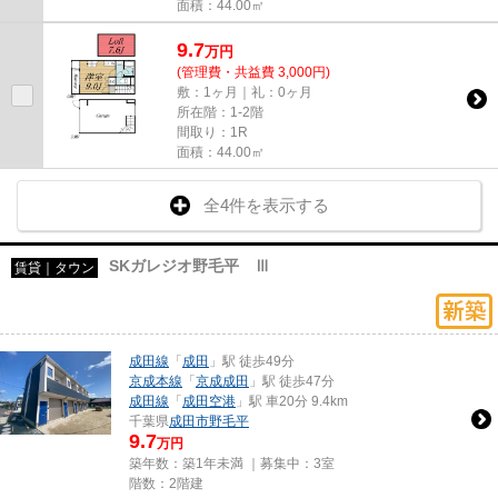
面積：44.00㎡
9.7
万
円
(管理費・共益費 3,000円)
敷：1ヶ月｜礼：0ヶ月
所在階：1-2階
間取り：1R
面積：44.00㎡
全4件を表示する
SKガレジオ野毛平 Ⅲ
賃貸｜タウン
成田線
「
成田
」駅 徒歩49分
京成本線
「
京成成田
」駅 徒歩47分
成田線
「
成田空港
」駅 車20分 9.4km
千葉県
成田市
野毛平
9.7
万円
築年数：築1年未満 ｜募集中：
3室
階数：2階建