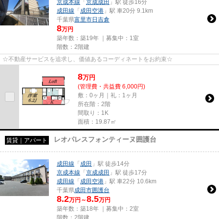
京成本線
「
京成成田
」駅 徒歩16分
成田線
「
成田空港
」駅 車20分 9.1km
千葉県
富里市
日吉倉
8
万円
築年数：築19年 ｜募集中：
1室
階数：2階建
☆不動産サービスを追求し、価値あるコーディネートをお約束☆
8
万
円
(管理費・共益費 6,000円)
敷：0ヶ月｜礼：1ヶ月
所在階：2階
間取り：1K
面積：19.87㎡
レオパレスフォンティーヌ囲護台
賃貸｜アパート
成田線
「
成田
」駅 徒歩14分
京成本線
「
京成成田
」駅 徒歩17分
成田線
「
成田空港
」駅 車22分 10.6km
千葉県
成田市
囲護台
8.2
8.5
万円～
万円
築年数：築18年 ｜募集中：
2室
階数：2階建