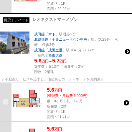
間取り：1K
面積：20.28㎡
レオネクストマーメゾン
賃貸｜アパート
成田線
「
木下
」駅 徒歩9分
北総鉄道
「
千葉ニュータウン中央
」駅 バス23分 「六
軒」 停歩3分
成田線
「
成田空港
」駅 車41分 27.7km
千葉県
印西市
大森
5.6
5.7
万円～
万円
築年数：築13年 ｜募集中：
3室
階数：2階建
☆不動産サービスを追求し、価値あるコーディネートをお約束☆
5.6
万
円
(管理費・共益費 6,000円)
敷：0ヶ月｜礼：1ヶ月
所在階：2階
間取り：1K
面積：31.41㎡
5.6
万
円