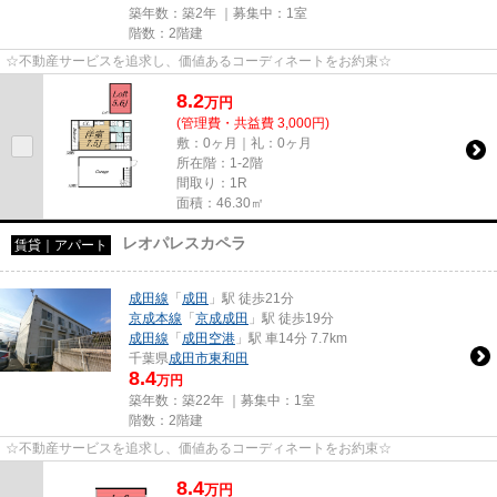
築年数：築2年 ｜募集中：
1室
階数：2階建
☆不動産サービスを追求し、価値あるコーディネートをお約束☆
8.2
万
円
(管理費・共益費 3,000円)
敷：0ヶ月｜礼：0ヶ月
所在階：1-2階
間取り：1R
面積：46.30㎡
レオパレスカペラ
賃貸｜アパート
成田線
「
成田
」駅 徒歩21分
京成本線
「
京成成田
」駅 徒歩19分
成田線
「
成田空港
」駅 車14分 7.7km
千葉県
成田市
東和田
8.4
万円
築年数：築22年 ｜募集中：
1室
階数：2階建
☆不動産サービスを追求し、価値あるコーディネートをお約束☆
8.4
万
円