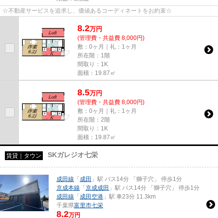
☆不動産サービスを追求し、価値あるコーディネートをお約束☆
8.2
万
円
(管理費・共益費 8,000円)
敷：0ヶ月｜礼：1ヶ月
所在階：1階
間取り：1K
面積：19.87㎡
8.5
万
円
(管理費・共益費 8,000円)
敷：0ヶ月｜礼：1ヶ月
所在階：2階
間取り：1K
面積：19.87㎡
SKガレジオ七栄
賃貸｜タウン
成田線
「
成田
」駅 バス14分 「獅子穴」 停歩1分
京成本線
「
京成成田
」駅 バス14分 「獅子穴」 停歩1分
成田線
「
成田空港
」駅 車23分 11.3km
千葉県
富里市
七栄
8.2
万円