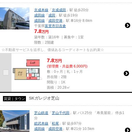
京成本線
「
京成成田
」駅 徒歩20分
成田線
「
成田
」駅 徒歩19分
成田線
「
成田空港
」駅 車16分 8.6km
千葉県
富里市
日吉倉
7.8
万円
築年数：築16年 ｜募集中：
1室
階数：2階建
☆不動産サービスを追求し、価値あるコーディネートをお約束☆
7.8
万
円
(管理費・共益費 6,000円)
敷：0ヶ月｜礼：1ヶ月
所在階：2階
間取り：1K
面積：20.28㎡
SKガレジオ芝山
賃貸｜タウン
芝山鉄道
「
芝山千代田
」駅 バス25分 「寿美屋前」 停歩1
分
総武本線
「
松尾
」駅 徒歩97分
成田線
「
成田空港
」駅 車21分 10.5km