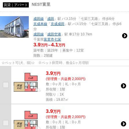
NEST富里
賃貸｜アパート
成田線
「
成田
」駅 バス15分 「七栄三叉路」 停歩6分
京成本線
「
京成成田
」駅 バス15分 「七栄三叉路」 停歩6
分
成田線
「
成田空港
」駅 車17分 10.7km
千葉県
富里市
七栄
3.9
4.1
万円～
万円
築年数：築28年 ｜募集中：
12室
階数：2階建
☆ペット可(犬、猫)☆ ※ペット飼育時、敷金1ヶ月増額
3.9
万
円
(管理費・共益費 2,000円)
敷：0ヶ月｜礼：0ヶ月
所在階：1階
間取り：1K
面積：19.87㎡
3.9
万
円
(管理費・共益費 2,000円)
敷：0ヶ月｜礼：0ヶ月
所在階：1階