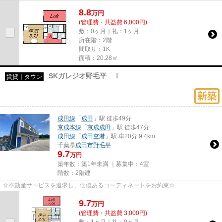
8.8
万
円
(管理費・共益費 6,000円)
敷：0ヶ月｜礼：1ヶ月
所在階：2階
間取り：1K
面積：20.28㎡
SKガレジオ野毛平 Ⅰ
賃貸｜タウン
成田線
「
成田
」駅 徒歩49分
京成本線
「
京成成田
」駅 徒歩47分
成田線
「
成田空港
」駅 車20分 9.4km
千葉県
成田市
野毛平
9.7
万円
築年数：築1年未満 ｜募集中：
4室
階数：2階建
☆不動産サービスを追求し、価値あるコーディネートをお約束☆
9.7
万
円
(管理費・共益費 3,000円)
敷：1ヶ月｜礼：0ヶ月