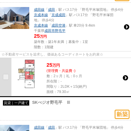
成田線
「
成田
」駅 バス17分 「野毛平米塚団地」 停歩4分
京成本線
「
京成成田
」駅 バス17分 「野毛平米塚団
地」 停歩4分
京成本線
「
成田空港
」駅 車20分 9.4km
千葉県
成田市
野毛平
25
万円
築年数：築1年未満 ｜募集中：
1室
階数：1階建
☆不動産サービスを追求し、価値あるコーディネートをお約束☆
25
万
円
(管理費・共益費 -)
敷：2ヶ月｜礼：0ヶ月
所在階：-
間取り：2LDK＋1S(納戸)
面積：79.30㎡
SKべジオ野毛平 Ⅲ
賃貸｜一戸建て
成田線
「
成田
」駅 バス17分 「野毛平米塚団地」 停歩4分