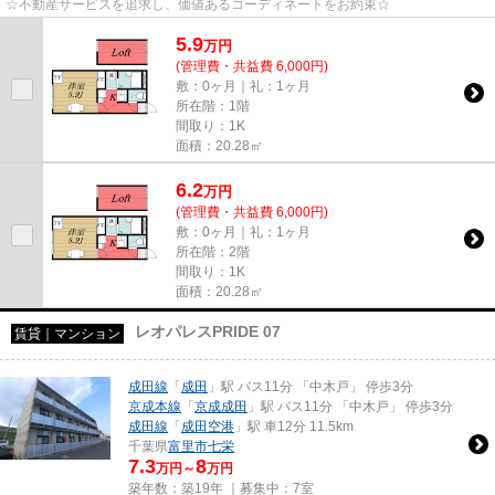
☆不動産サービスを追求し、価値あるコーディネートをお約束☆
5.9
万
円
(管理費・共益費 6,000円)
敷：0ヶ月｜礼：1ヶ月
所在階：1階
間取り：1K
面積：20.28㎡
6.2
万
円
(管理費・共益費 6,000円)
敷：0ヶ月｜礼：1ヶ月
所在階：2階
間取り：1K
面積：20.28㎡
レオパレスPRIDE 07
賃貸｜マンション
成田線
「
成田
」駅 バス11分 「中木戸」 停歩3分
京成本線
「
京成成田
」駅 バス11分 「中木戸」 停歩3分
成田線
「
成田空港
」駅 車12分 11.5km
千葉県
富里市
七栄
7.3
8
万円～
万円
築年数：築19年 ｜募集中：
7室