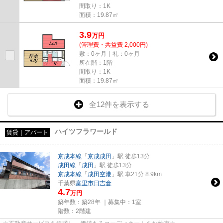
間取り：1K
面積：19.87㎡
3.9
万
円
(管理費・共益費 2,000円)
敷：0ヶ月｜礼：0ヶ月
所在階：1階
間取り：1K
面積：19.87㎡
全12件を表示する
ハイツフラワールド
賃貸｜アパート
京成本線
「
京成成田
」駅 徒歩13分
成田線
「
成田
」駅 徒歩13分
京成本線
「
成田空港
」駅 車21分 8.9km
千葉県
富里市
日吉倉
4.7
万円
築年数：築28年 ｜募集中：
1室
階数：2階建