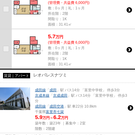
(管理費・共益費 6,000円)
敷：0ヶ月｜礼：1ヶ月
所在階：2階
間取り：1K
面積：31.41㎡
5.7
万
円
(管理費・共益費 6,000円)
敷：0ヶ月｜礼：1ヶ月
所在階：2階
間取り：1K
面積：31.41㎡
レオパレスナツミ
賃貸｜アパート
成田線
「
成田
」駅 バス14分 「富里中学校」 停歩3分
京成本線
「
京成成田
」駅 バス14分 「富里中学校」 停歩3
分
成田線
「
成田空港
」駅 車22分 10.8km
千葉県
富里市
七栄
5.9
6.2
万円～
万円
築年数：築23年 ｜募集中：
2室
階数：2階建