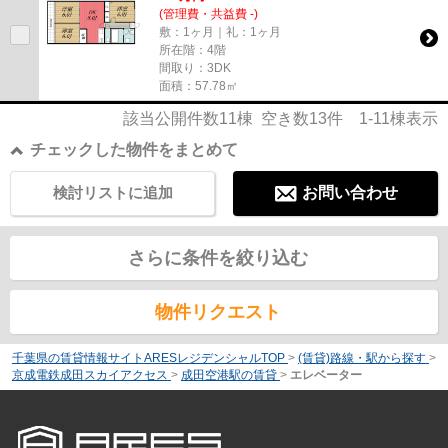
(管理費・共益費 -)
敷：1ヶ月｜礼：1ヶ月
所在階：4階
間取り：3DK
面積：57.78㎡
該当公開件数
11
棟 空き数
13
件
1-11
棟表示
チェックした物件をまとめて
検討リストに追加
お問い合わせ
さらに条件を絞り込む
物件リクエスト
千葉県の賃貸情報サイトARESレジデンシャルTOP
>
(賃貸)路線・駅から探す
>
京成電鉄成田スカイアクセス
>
成田空港駅の賃貸
>
エレベーター