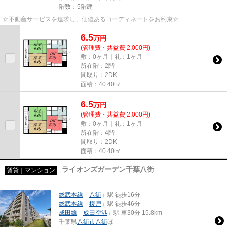
階数：5階建
☆不動産サービスを追求し、価値あるコーディネートをお約束☆
6.5
万
円
(管理費・共益費 2,000円)
敷：0ヶ月｜礼：1ヶ月
所在階：2階
間取り：2DK
面積：40.40㎡
6.5
万
円
(管理費・共益費 2,000円)
敷：0ヶ月｜礼：1ヶ月
所在階：4階
間取り：2DK
面積：40.40㎡
ライオンズガーデン千葉八街
賃貸｜マンション
総武本線
「
八街
」駅 徒歩16分
総武本線
「
榎戸
」駅 徒歩46分
成田線
「
成田空港
」駅 車30分 15.8km
千葉県
八街市
八街
ほ