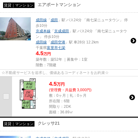
エアポートマンション
賃貸｜マンション
成田線
「
成田
」駅 バス24分 「南七栄ニュータウン」 停
歩10分
京成本線
「
京成成田
」駅 バス24分 「南七栄ニュータウ
ン」 停歩10分
成田線
「
成田空港
」駅 車28分 12.2km
千葉県
富里市
七栄
4.5
万円
築年数：築52年 ｜募集中：
1室
階数：7階建
☆不動産サービスを追求し、価値あるコーディネートをお約束☆
4.5
万
円
(管理費・共益費 3,000円)
敷：0ヶ月｜礼：0ヶ月
所在階：6階
間取り：2DK
面積：36.89㎡
クレッサ21
賃貸｜マンション