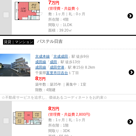
7
万
円
(管理費・共益費 -)
敷：1ヶ月｜礼：0ヶ月
所在階：4階
間取り：1LDK
面積：39.20㎡
パステル日吉
賃貸｜マンション
京成本線
「
京成成田
」駅 徒歩9分
成田線
「
成田
」駅 徒歩13分
成田線
「
成田空港
」駅 車15分 8.2km
千葉県
富里市
日吉台
１丁目
8
万円
築年数：築35年 ｜募集中：
1室
階数：4階建
☆不動産サービスを追求し、価値あるコーディネートをお約束☆
8
万
円
(管理費・共益費 2,800円)
敷：1ヶ月｜礼：1ヶ月
所在階：1階
間取り：3DK