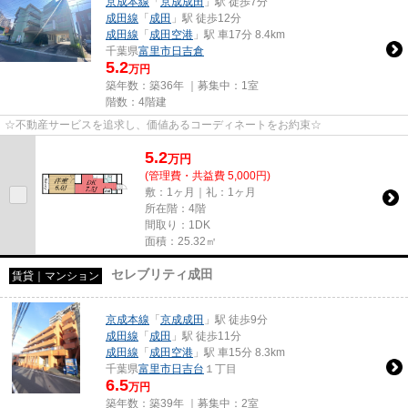
京成本線
「
京成成田
」駅 徒歩7分
成田線
「
成田
」駅 徒歩12分
成田線
「
成田空港
」駅 車17分 8.4km
千葉県
富里市
日吉倉
5.2
万円
築年数：築36年 ｜募集中：
1室
階数：4階建
☆不動産サービスを追求し、価値あるコーディネートをお約束☆
5.2
万
円
(管理費・共益費 5,000円)
敷：1ヶ月｜礼：1ヶ月
所在階：4階
間取り：1DK
面積：25.32㎡
セレブリティ成田
賃貸｜マンション
京成本線
「
京成成田
」駅 徒歩9分
成田線
「
成田
」駅 徒歩11分
成田線
「
成田空港
」駅 車15分 8.3km
千葉県
富里市
日吉台
１丁目
6.5
万円
築年数：築39年 ｜募集中：
2室