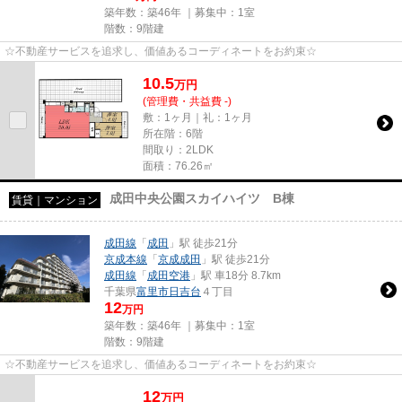
築年数：築46年 ｜募集中：
1室
階数：9階建
☆不動産サービスを追求し、価値あるコーディネートをお約束☆
10.5
万
円
(管理費・共益費 -)
敷：1ヶ月｜礼：1ヶ月
所在階：6階
間取り：2LDK
面積：76.26㎡
成田中央公園スカイハイツ B棟
賃貸｜マンション
成田線
「
成田
」駅 徒歩21分
京成本線
「
京成成田
」駅 徒歩21分
成田線
「
成田空港
」駅 車18分 8.7km
千葉県
富里市
日吉台
４丁目
12
万円
築年数：築46年 ｜募集中：
1室
階数：9階建
☆不動産サービスを追求し、価値あるコーディネートをお約束☆
12
万
円