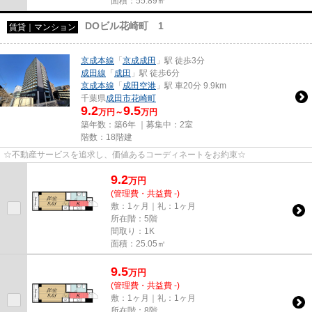
面積：55.89㎡
DOビル花崎町 1
賃貸｜マンション
京成本線
「
京成成田
」駅 徒歩3分
成田線
「
成田
」駅 徒歩6分
京成本線
「
成田空港
」駅 車20分 9.9km
千葉県
成田市
花崎町
9.2
9.5
万円～
万円
築年数：築6年 ｜募集中：
2室
階数：18階建
☆不動産サービスを追求し、価値あるコーディネートをお約束☆
9.2
万
円
(管理費・共益費 -)
敷：1ヶ月｜礼：1ヶ月
所在階：5階
間取り：1K
面積：25.05㎡
9.5
万
円
(管理費・共益費 -)
敷：1ヶ月｜礼：1ヶ月
所在階：8階