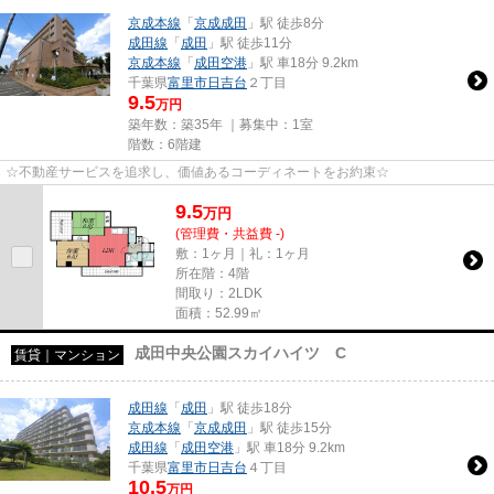
京成本線
「
京成成田
」駅 徒歩8分
成田線
「
成田
」駅 徒歩11分
京成本線
「
成田空港
」駅 車18分 9.2km
千葉県
富里市
日吉台
２丁目
9.5
万円
築年数：築35年 ｜募集中：
1室
階数：6階建
☆不動産サービスを追求し、価値あるコーディネートをお約束☆
9.5
万
円
(管理費・共益費 -)
敷：1ヶ月｜礼：1ヶ月
所在階：4階
間取り：2LDK
面積：52.99㎡
成田中央公園スカイハイツ C
賃貸｜マンション
成田線
「
成田
」駅 徒歩18分
京成本線
「
京成成田
」駅 徒歩15分
成田線
「
成田空港
」駅 車18分 9.2km
千葉県
富里市
日吉台
４丁目
10.5
万円