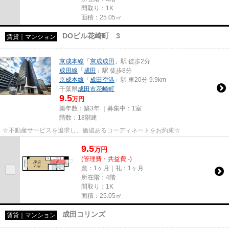
間取り：1K
面積：25.05㎡
DOビル花崎町 3
賃貸｜マンション
京成本線
「
京成成田
」駅 徒歩2分
成田線
「
成田
」駅 徒歩8分
京成本線
「
成田空港
」駅 車20分 9.9km
千葉県
成田市
花崎町
9.5
万円
築年数：築3年 ｜募集中：
1室
階数：18階建
☆不動産サービスを追求し、価値あるコーディネートをお約束☆
9.5
万
円
(管理費・共益費 -)
敷：1ヶ月｜礼：1ヶ月
所在階：4階
間取り：1K
面積：25.05㎡
成田コリンズ
賃貸｜マンション