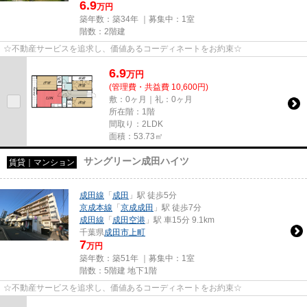
6.9
万円
築年数：築34年 ｜募集中：
1室
階数：2階建
☆不動産サービスを追求し、価値あるコーディネートをお約束☆
6.9
万
円
(管理費・共益費 10,600円)
敷：0ヶ月｜礼：0ヶ月
所在階：1階
間取り：2LDK
面積：53.73㎡
サングリーン成田ハイツ
賃貸｜マンション
成田線
「
成田
」駅 徒歩5分
京成本線
「
京成成田
」駅 徒歩7分
成田線
「
成田空港
」駅 車15分 9.1km
千葉県
成田市
上町
7
万円
築年数：築51年 ｜募集中：
1室
階数：5階建 地下1階
☆不動産サービスを追求し、価値あるコーディネートをお約束☆