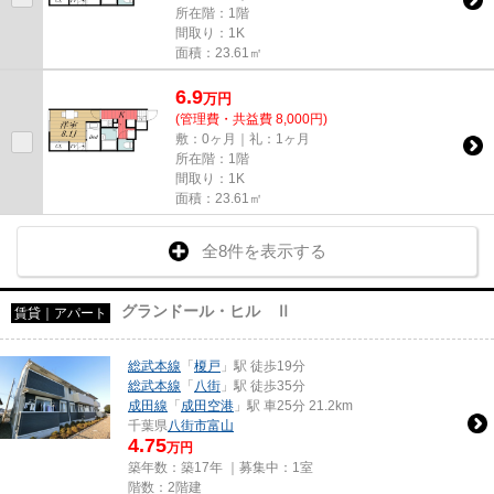
所在階：1階
間取り：1K
面積：23.61㎡
6.9
万
円
(管理費・共益費 8,000円)
敷：0ヶ月｜礼：1ヶ月
所在階：1階
間取り：1K
面積：23.61㎡
全8件を表示する
グランドール・ヒル Ⅱ
賃貸｜アパート
総武本線
「
榎戸
」駅 徒歩19分
総武本線
「
八街
」駅 徒歩35分
成田線
「
成田空港
」駅 車25分 21.2km
千葉県
八街市
富山
4.75
万円
築年数：築17年 ｜募集中：
1室
階数：2階建