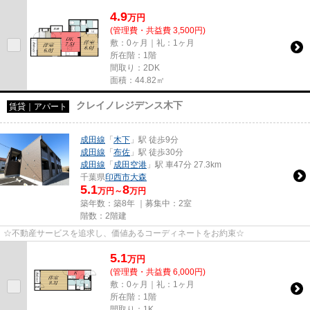
4.9
万
円
(管理費・共益費 3,500円)
敷：0ヶ月｜礼：1ヶ月
所在階：1階
間取り：2DK
面積：44.82㎡
クレイノレジデンス木下
賃貸｜アパート
成田線
「
木下
」駅 徒歩9分
成田線
「
布佐
」駅 徒歩30分
成田線
「
成田空港
」駅 車47分 27.3km
千葉県
印西市
大森
5.1
8
万円～
万円
築年数：築8年 ｜募集中：
2室
階数：2階建
☆不動産サービスを追求し、価値あるコーディネートをお約束☆
5.1
万
円
(管理費・共益費 6,000円)
敷：0ヶ月｜礼：1ヶ月
所在階：1階
間取り：1K