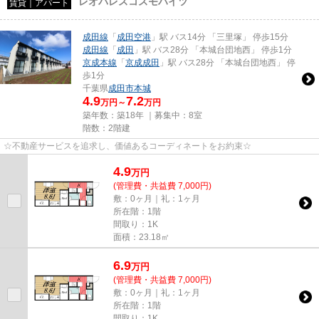
レオパレスコスモハイツ
賃貸｜アパート
成田線
「
成田空港
」駅 バス14分 「三里塚」 停歩15分
成田線
「
成田
」駅 バス28分 「本城台団地西」 停歩1分
京成本線
「
京成成田
」駅 バス28分 「本城台団地西」 停
歩1分
千葉県
成田市
本城
4.9
7.2
万円～
万円
築年数：築18年 ｜募集中：
8室
階数：2階建
☆不動産サービスを追求し、価値あるコーディネートをお約束☆
4.9
万
円
(管理費・共益費 7,000円)
敷：0ヶ月｜礼：1ヶ月
所在階：1階
間取り：1K
面積：23.18㎡
6.9
万
円
(管理費・共益費 7,000円)
敷：0ヶ月｜礼：1ヶ月
所在階：1階
間取り：1K