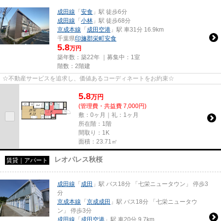
成田線
「
安食
」駅 徒歩6分
成田線
「
小林
」駅 徒歩68分
京成本線
「
成田空港
」駅 車31分 16.9km
千葉県
印旛郡栄町
安食
5.8
万円
築年数：築22年 ｜募集中：
1室
階数：2階建
☆不動産サービスを追求し、価値あるコーディネートをお約束☆
5.8
万
円
(管理費・共益費 7,000円)
敷：0ヶ月｜礼：1ヶ月
所在階：1階
間取り：1K
面積：23.71㎡
レオパレス秋桜
賃貸｜アパート
成田線
「
成田
」駅 バス18分 「七栄ニュータウン」 停歩3
分
京成本線
「
京成成田
」駅 バス18分 「七栄ニュータウ
ン」 停歩3分
成田線
「
成田空港
」駅 車20分 9.7km