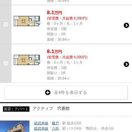
面積：30.84㎡
8.1
万
円
(管理費・共益費 8,000円)
敷：0ヶ月｜礼：1ヶ月
所在階：1階
間取り：1R
面積：30.84㎡
8.1
万
円
(管理費・共益費 8,000円)
敷：0ヶ月｜礼：1ヶ月
所在階：1階
間取り：1R
面積：30.84㎡
全4件を表示する
アクティフ 弐番館
賃貸｜アパート
総武本線
「
榎戸
」駅 徒歩13分
総武本線
「
八街
」駅 バス14分 「鴨沢台」 停歩1分