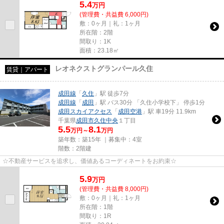
5.4
万
円
(管理費・共益費 6,000円)
敷：0ヶ月｜礼：1ヶ月
所在階：2階
間取り：1K
面積：23.18㎡
レオネクストグランパール久住
賃貸｜アパート
成田線
「
久住
」駅 徒歩7分
成田線
「
成田
」駅 バス30分 「久住小学校下」 停歩1分
成田スカイアクセス
「
成田空港
」駅 車19分 11.9km
千葉県
成田市
久住中央
１丁目
5.5
8.1
万円～
万円
築年数：築15年 ｜募集中：
4室
階数：2階建
☆不動産サービスを追求し、価値あるコーディネートをお約束☆
5.9
万
円
(管理費・共益費 8,000円)
敷：0ヶ月｜礼：1ヶ月
所在階：1階
間取り：1R