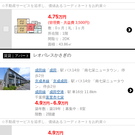
☆不動産サービスを追求し、価値あるコーディネートをお約束☆
4.75
万
円
(管理費・共益費 3,500円)
敷：0ヶ月｜礼：1ヶ月
所在階：1階
間取り：2DK
面積：43.86㎡
レオパレスかさぎの
賃貸｜アパート
成田線
「
成田
」駅 バス14分 「南七栄ニュータウン」 停
歩2分
京成本線
「
京成成田
」駅 バス14分 「南七栄ニュータウ
ン」 停歩2分
成田線
「
成田空港
」駅 車16分 11.8km
千葉県
富里市
七栄
4.9
6.9
万円～
万円
築年数：築19年 ｜募集中：
8室
階数：2階建
☆不動産サービスを追求し、価値あるコーディネートをお約束☆
4.9
万
円