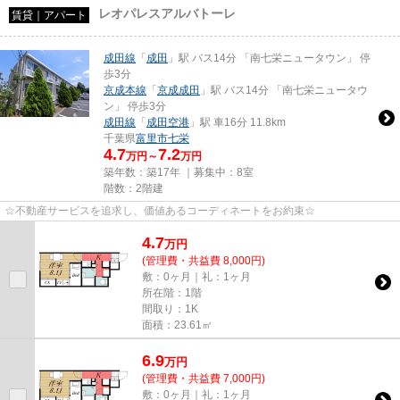
レオパレスアルバトーレ
賃貸｜アパート
成田線
「
成田
」駅 バス14分 「南七栄ニュータウン」 停
歩3分
京成本線
「
京成成田
」駅 バス14分 「南七栄ニュータウ
ン」 停歩3分
成田線
「
成田空港
」駅 車16分 11.8km
千葉県
富里市
七栄
4.7
7.2
万円～
万円
築年数：築17年 ｜募集中：
8室
階数：2階建
☆不動産サービスを追求し、価値あるコーディネートをお約束☆
4.7
万
円
(管理費・共益費 8,000円)
敷：0ヶ月｜礼：1ヶ月
所在階：1階
間取り：1K
面積：23.61㎡
6.9
万
円
(管理費・共益費 7,000円)
敷：0ヶ月｜礼：1ヶ月