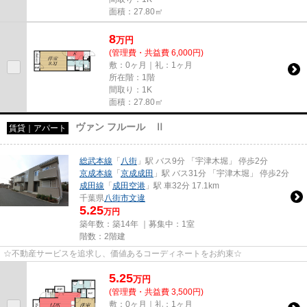
面積：27.80㎡
8
万
円
(管理費・共益費 6,000円)
敷：0ヶ月｜礼：1ヶ月
所在階：1階
間取り：1K
面積：27.80㎡
ヴァン フルール Ⅱ
賃貸｜アパート
総武本線
「
八街
」駅 バス9分 「宇津木堀」 停歩2分
京成本線
「
京成成田
」駅 バス31分 「宇津木堀」 停歩2分
成田線
「
成田空港
」駅 車32分 17.1km
千葉県
八街市
文違
5.25
万円
築年数：築14年 ｜募集中：
1室
階数：2階建
☆不動産サービスを追求し、価値あるコーディネートをお約束☆
5.25
万
円
(管理費・共益費 3,500円)
敷：0ヶ月｜礼：1ヶ月