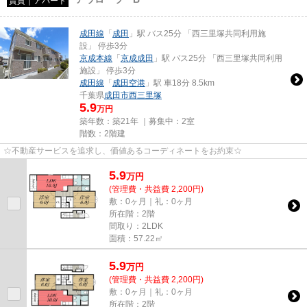
賃貸｜アパート
成田線
「
成田
」駅 バス25分 「西三里塚共同利用施
設」 停歩3分
京成本線
「
京成成田
」駅 バス25分 「西三里塚共同利用
施設」 停歩3分
成田線
「
成田空港
」駅 車18分 8.5km
千葉県
成田市
西三里塚
5.9
万円
築年数：築21年 ｜募集中：
2室
階数：2階建
☆不動産サービスを追求し、価値あるコーディネートをお約束☆
5.9
万
円
(管理費・共益費 2,200円)
敷：0ヶ月｜礼：0ヶ月
所在階：2階
間取り：2LDK
面積：57.22㎡
5.9
万
円
(管理費・共益費 2,200円)
敷：0ヶ月｜礼：0ヶ月
所在階：2階