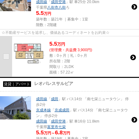
成田線
「
成田空港
」駅 車25分 20.0km
千葉県
八街市
八街
ろ
5.5
万円
築年数：築21年 ｜募集中：
1室
階数：2階建
☆不動産サービスを追求し、価値あるコーディネートをお約束☆
5.5
万
円
(管理費・共益費 3,900円)
敷：0ヶ月｜礼：0ヶ月
所在階：2階
間取り：2LDK
面積：57.22㎡
レオパレスサルビア
賃貸｜アパート
成田線
「
成田
」駅 バス14分 「南七栄ニュータウン」 停
歩2分
京成本線
「
京成成田
」駅 バス14分 「南七栄ニュータウ
ン」 停歩2分
成田線
「
成田空港
」駅 車16分 11.8km
千葉県
富里市
七栄
5.5
6.8
万円～
万円
築年数：築19年 ｜募集中：
2室