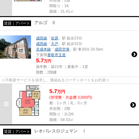
所在階：2階
間取り：1K
面積：31.41㎡
アルゴ Ⅱ
賃貸｜アパート
成田線
「
佐原
」駅 徒歩23分
成田線
「
大戸
」駅 徒歩32分
京成本線
「
成田空港
」駅 車30分 20.5km
千葉県
香取市
玉造
5.7
万円
築年数：築22年 ｜募集中：
1室
階数：2階建
☆不動産サービスを追求し、価値あるコーディネートをお約束☆
5.7
万
円
(管理費・共益費 3,000円)
敷：1ヶ月｜礼：0ヶ月
所在階：2階
間取り：2LDK
面積：58.53㎡
レオパレスロジュマン Ⅰ
賃貸｜アパート