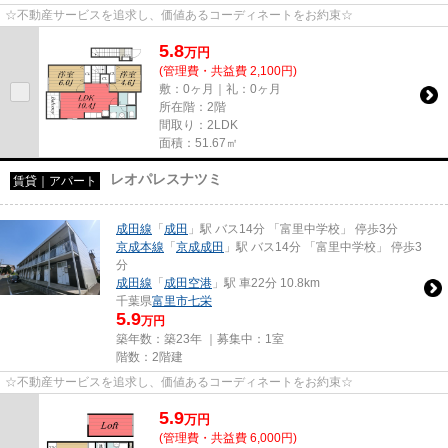
☆不動産サービスを追求し、価値あるコーディネートをお約束☆
5.8
万
円
(管理費・共益費 2,100円)
敷：0ヶ月｜礼：0ヶ月
所在階：2階
間取り：2LDK
面積：51.67㎡
レオパレスナツミ
賃貸｜アパート
成田線
「
成田
」駅 バス14分 「富里中学校」 停歩3分
京成本線
「
京成成田
」駅 バス14分 「富里中学校」 停歩3
分
成田線
「
成田空港
」駅 車22分 10.8km
千葉県
富里市
七栄
5.9
万円
築年数：築23年 ｜募集中：
1室
階数：2階建
☆不動産サービスを追求し、価値あるコーディネートをお約束☆
5.9
万
円
(管理費・共益費 6,000円)