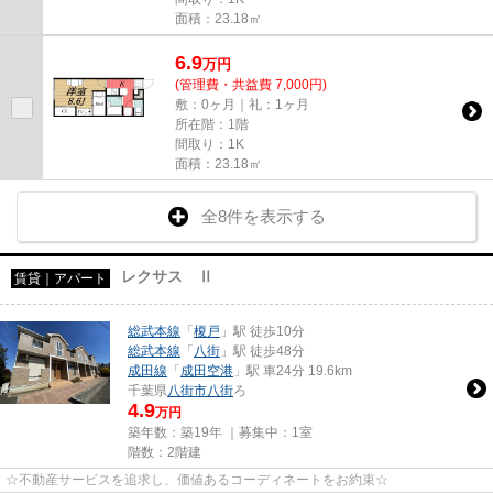
面積：23.18㎡
6.9
万
円
(管理費・共益費 7,000円)
敷：0ヶ月｜礼：1ヶ月
所在階：1階
間取り：1K
面積：23.18㎡
全8件を表示する
レクサス Ⅱ
賃貸｜アパート
総武本線
「
榎戸
」駅 徒歩10分
総武本線
「
八街
」駅 徒歩48分
成田線
「
成田空港
」駅 車24分 19.6km
千葉県
八街市
八街
ろ
4.9
万円
築年数：築19年 ｜募集中：
1室
階数：2階建
☆不動産サービスを追求し、価値あるコーディネートをお約束☆