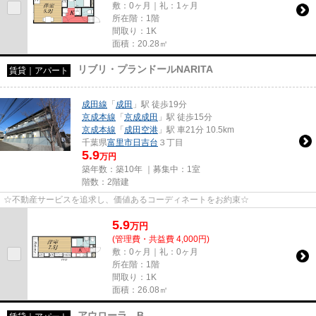
敷：0ヶ月｜礼：1ヶ月
所在階：1階
間取り：1K
面積：20.28㎡
リブリ・プランドールNARITA
賃貸｜アパート
成田線
「
成田
」駅 徒歩19分
京成本線
「
京成成田
」駅 徒歩15分
京成本線
「
成田空港
」駅 車21分 10.5km
千葉県
富里市
日吉台
３丁目
5.9
万円
築年数：築10年 ｜募集中：
1室
階数：2階建
☆不動産サービスを追求し、価値あるコーディネートをお約束☆
5.9
万
円
(管理費・共益費 4,000円)
敷：0ヶ月｜礼：0ヶ月
所在階：1階
間取り：1K
面積：26.08㎡
アウローラ B