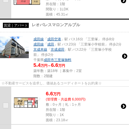
所在階：1階
間取り：1LDK
面積：45.31㎡
レオパレスマロンアルブル
賃貸｜アパート
成田線
「
成田空港
」駅 バス16分 「三里塚」 停歩8分
成田線
「
成田
」駅 バス23分 「三里塚小学校前」 停歩2分
京成本線
「
京成成田
」駅 バス22分 「三里塚小学校
前」 停歩2分
千葉県
成田市
三里塚御料
5.4
6.6
万円～
万円
築年数：築18年 ｜募集中：
2室
階数：2階建
☆不動産サービスを追求し、価値あるコーディネートをお約束☆
6.6
万
円
(管理費・共益費 6,000円)
敷：0ヶ月｜礼：1ヶ月
所在階：1階
間取り：1K
面積：23.18㎡