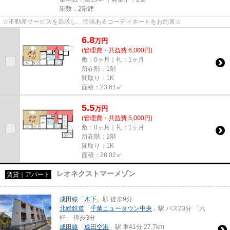
階数：2階建
☆不動産サービスを追求し、価値あるコーディネートをお約束☆
6.8
万
円
(管理費・共益費 6,000円)
敷：0ヶ月｜礼：1ヶ月
所在階：1階
間取り：1K
面積：23.61㎡
5.5
万
円
(管理費・共益費 5,000円)
敷：0ヶ月｜礼：1ヶ月
所在階：2階
間取り：1K
面積：28.02㎡
レオネクストマーメゾン
賃貸｜アパート
成田線
「
木下
」駅 徒歩9分
北総鉄道
「
千葉ニュータウン中央
」駅 バス23分 「六
軒」 停歩3分
成田線
「
成田空港
」駅 車41分 27.7km