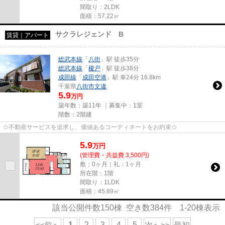
間取り：2LDK
面積：57.22㎡
サクラレジェンド B
賃貸｜アパート
総武本線
「
八街
」駅 徒歩35分
総武本線
「
榎戸
」駅 徒歩38分
成田線
「
成田空港
」駅 車24分 16.8km
千葉県
八街市
文違
5.9
万円
築年数：築11年 ｜募集中：
1室
階数：2階建
☆不動産サービスを追求し、価値あるコーディネートをお約束☆
5.9
万
円
(管理費・共益費 3,500円)
敷：0ヶ月｜礼：1ヶ月
所在階：1階
間取り：1LDK
面積：45.89㎡
該当公開件数
150
棟 空き数
384
件
1-20
棟表示
1
2
3
4
5