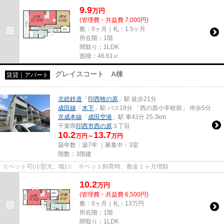
9.9
万
円
(管理費・共益費 7,000円)
敷：0ヶ月｜礼：1.5ヶ月
所在階：1階
間取り：1LDK
面積：46.61㎡
グレイスコート A棟
賃貸｜アパート
北総鉄道
「
印西牧の原
」駅 徒歩21分
成田線
「
木下
」駅 バス18分 「西の原小学校前」 停歩5分
京成本線
「
成田空港
」駅 車43分 25.3km
千葉県
印西市
西の原
３丁目
10.2
13.7
万円～
万円
築年数：築7年 ｜募集中：
3室
階数：3階建
☆ペット可(小型犬、猫)☆ ※ペット飼育時、敷金１ヶ月増額
10.2
万
円
(管理費・共益費 6,500円)
敷：0ヶ月｜礼：13万円
所在階：1階
間取り：1LDK