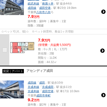
総武本線
「
南酒々井
」駅 徒歩44分
成田線
「
成田空港
」駅 車23分 19.0km
千葉県
八街市
八街
ろ
7.9
万円
築年数：築8年 ｜募集中：
1室
階数：3階建
☆ペット可(犬、猫)☆ ※ペット飼育時、敷金1ヶ月増額
7.9
万
円
(管理費・共益費 5,500円)
敷：0ヶ月｜礼：1万円
所在階：2階
間取り：1LDK
面積：44.32㎡
アセンディア成田
賃貸｜アパート
成田線
「
成田
」駅 徒歩10分
京成本線
「
京成成田
」駅 徒歩11分
京成本線
「
成田空港
」駅 車17分 10.0km
千葉県
成田市
幸町
9.2
万円
築年数：築2年 ｜募集中：
1室