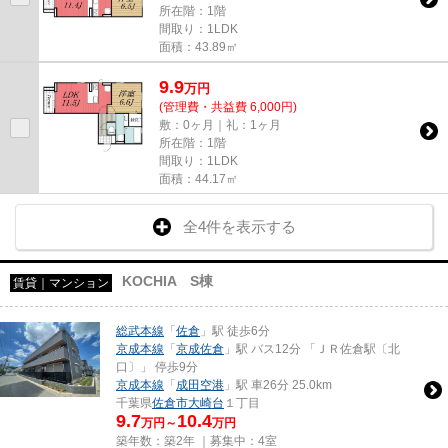
所在階：1階
間取り：1LDK
面積：43.89㎡
9.9
万
円
(管理費・共益費 6,000円)
敷：0ヶ月｜礼：1ヶ月
所在階：1階
間取り：1LDK
面積：44.17㎡
全4件を表示する
KOCHIA S棟
賃貸｜マンション
総武本線
「
佐倉
」駅 徒歩6分
京成本線
「
京成佐倉
」駅 バス12分 「ＪＲ佐倉駅〔北
口〕」 停歩9分
京成本線
「
成田空港
」駅 車26分 25.0km
千葉県
佐倉市
大崎台
１丁目
9.7
10.4
万円～
万円
築年数：築2年 ｜募集中：
4室