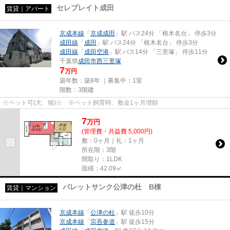
セレブレイト成田
賃貸｜アパート
京成本線
「
京成成田
」駅 バス24分 「根木名台」 停歩3分
成田線
「
成田
」駅 バス24分 「根木名台」 停歩3分
成田線
「
成田空港
」駅 バス14分 「三里塚」 停歩11分
千葉県
成田市
西三里塚
7
万円
築年数：築8年 ｜募集中：
1室
階数：3階建
☆ペット可(犬、猫)☆ ※ペット飼育時、敷金1ヶ月増額
7
万
円
(管理費・共益費 5,000円)
敷：0ヶ月｜礼：1ヶ月
所在階：3階
間取り：1LDK
面積：42.09㎡
パレットサンク公津の杜 B棟
賃貸｜マンション
京成本線
「
公津の杜
」駅 徒歩10分
京成本線
「
宗吾参道
」駅 徒歩15分