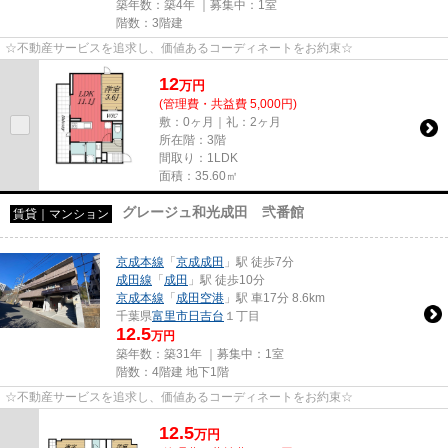
築年数：築4年 ｜募集中：
1室
階数：3階建
☆不動産サービスを追求し、価値あるコーディネートをお約束☆
12
万
円
(管理費・共益費 5,000円)
敷：0ヶ月｜礼：2ヶ月
所在階：3階
間取り：1LDK
面積：35.60㎡
グレージュ和光成田 弐番館
賃貸｜マンション
京成本線
「
京成成田
」駅 徒歩7分
成田線
「
成田
」駅 徒歩10分
京成本線
「
成田空港
」駅 車17分 8.6km
千葉県
富里市
日吉台
１丁目
12.5
万円
築年数：築31年 ｜募集中：
1室
階数：4階建 地下1階
☆不動産サービスを追求し、価値あるコーディネートをお約束☆
12.5
万
円