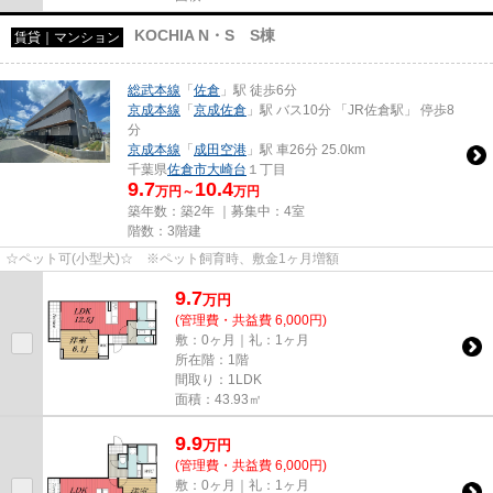
KOCHIA N・S S棟
賃貸｜マンション
総武本線
「
佐倉
」駅 徒歩6分
京成本線
「
京成佐倉
」駅 バス10分 「JR佐倉駅」 停歩8
分
京成本線
「
成田空港
」駅 車26分 25.0km
千葉県
佐倉市
大崎台
１丁目
9.7
10.4
万円～
万円
築年数：築2年 ｜募集中：
4室
階数：3階建
☆ペット可(小型犬)☆ ※ペット飼育時、敷金1ヶ月増額
9.7
万
円
(管理費・共益費 6,000円)
敷：0ヶ月｜礼：1ヶ月
所在階：1階
間取り：1LDK
面積：43.93㎡
9.9
万
円
(管理費・共益費 6,000円)
敷：0ヶ月｜礼：1ヶ月