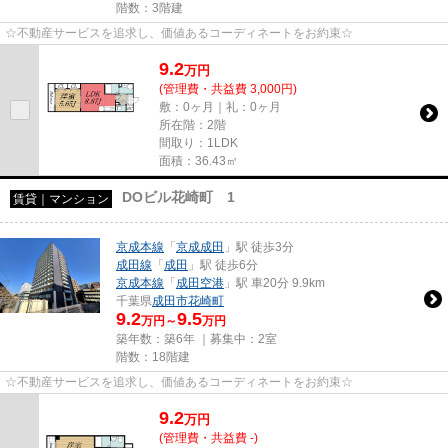
階数：3階建
☆不動産サービスを追求し、価値あるコーディネートをお約束☆
9.2
万
円
(管理費・共益費 3,000円)
敷：0ヶ月｜礼：0ヶ月
所在階：2階
間取り：1LDK
面積：36.43㎡
DOビル花崎町 1
賃貸｜マンション
京成本線
「
京成成田
」駅 徒歩3分
成田線
「
成田
」駅 徒歩6分
京成本線
「
成田空港
」駅 車20分 9.9km
千葉県
成田市
花崎町
9.2
9.5
万円～
万円
築年数：築6年 ｜募集中：
2室
階数：18階建
☆不動産サービスを追求し、価値あるコーディネートをお約束☆
9.2
万
円
(管理費・共益費 -)