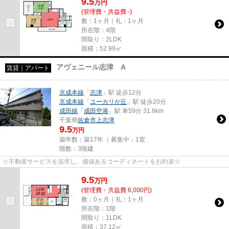
9.5
万
円
(管理費・共益費 -)
敷：1ヶ月｜礼：1ヶ月
所在階：4階
間取り：2LDK
面積：52.99㎡
アヴェニール志津 A
賃貸｜アパート
京成本線
「
志津
」駅 徒歩12分
京成本線
「
ユーカリが丘
」駅 徒歩20分
成田線
「
成田空港
」駅 車59分 31.8km
千葉県
佐倉市
上志津
9.5
万円
築年数：築17年 ｜募集中：
1室
階数：3階建
☆不動産サービスを追求し、価値あるコーディネートをお約束☆
9.5
万
円
(管理費・共益費 6,000円)
敷：0ヶ月｜礼：1ヶ月
所在階：1階
間取り：1LDK
面積：37.12㎡