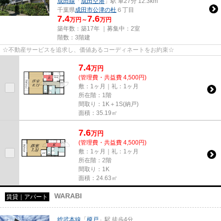
成田線
「
成田空港
」駅 車27分 12.3km
千葉県
成田市
公津の杜
６丁目
7.4
7.6
万円～
万円
築年数：築17年 ｜募集中：
2室
階数：3階建
☆不動産サービスを追求し、価値あるコーディネートをお約束☆
7.4
万
円
(管理費・共益費 4,500円)
敷：1ヶ月｜礼：1ヶ月
所在階：1階
間取り：1K＋1S(納戸)
面積：35.19㎡
7.6
万
円
(管理費・共益費 4,500円)
敷：1ヶ月｜礼：1ヶ月
所在階：2階
間取り：1K
面積：24.63㎡
WARABI
賃貸｜アパート
総武本線
「
榎戸
」駅 徒歩4分