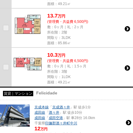
面積：49.21㎡
13.7
万
円
(管理費・共益費 6,500円)
敷：0ヶ月｜礼：2ヶ月
所在階：2階
間取り：3LDK
面積：85.86㎡
10.3
万
円
(管理費・共益費 6,500円)
敷：0ヶ月｜礼：1.5ヶ月
所在階：3階
間取り：1LDK
面積：49.21㎡
Felicidade
賃貸｜マンション
京成本線
「
京成酒々井
」駅 徒歩1分
成田線
「
酒々井
」駅 徒歩10分
成田線
「
成田空港
」駅 車28分 16.0km
千葉県
印旛郡酒々井町
中川
12
万円