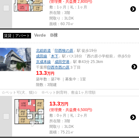
(管理費・共益費 2,800円)
敷：1ヶ月｜礼：1ヶ月
所在階：3階
間取り：3LDK
面積：60.70㎡
Verde B棟
賃貸｜アパート
北総鉄道
「
印西牧の原
」駅 徒歩19分
成田線
「
木下
」駅 バス18分 「西の原小学校前」 停歩5分
京成本線
「
成田空港
」駅 車43分 25.3km
千葉県
印西市
西の原
３丁目
13.3
万円
築年数：築7年 ｜募集中：
1室
階数：3階建
☆ペット可(犬、猫)☆ ※ペット飼育時、敷金1ヶ月増額
13.3
万
円
(管理費・共益費 6,500円)
敷：0ヶ月｜礼：2ヶ月
所在階：3階
間取り：3LDK
面積：75.21㎡