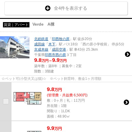
全4件を表示する
Verde A棟
賃貸｜アパート
北総鉄道
「
印西牧の原
」駅 徒歩20分
成田線
「
木下
」駅 バス18分 「西の原小学校前」 停歩5分
京成本線
「
成田空港
」駅 車43分 25.3km
千葉県
印西市
西の原
３丁目
9.8
9.9
万円～
万円
築年数：築8年 ｜募集中：
2室
階数：3階建
☆ペット可(小型犬又は猫)☆ ※ペット飼育時、敷金1ヶ月増額
9.8
万
円
(管理費・共益費 6,500円)
敷：0ヶ月｜礼：11万円
所在階：1階
間取り：1LDK
面積：48.90㎡
9.9
万
円