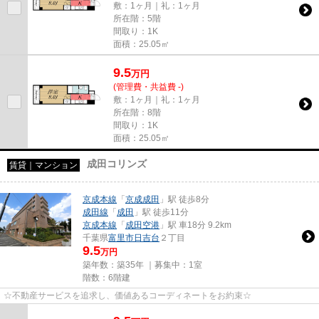
敷：1ヶ月｜礼：1ヶ月
所在階：5階
間取り：1K
面積：25.05㎡
9.5
万
円
(管理費・共益費 -)
敷：1ヶ月｜礼：1ヶ月
所在階：8階
間取り：1K
面積：25.05㎡
成田コリンズ
賃貸｜マンション
京成本線
「
京成成田
」駅 徒歩8分
成田線
「
成田
」駅 徒歩11分
京成本線
「
成田空港
」駅 車18分 9.2km
千葉県
富里市
日吉台
２丁目
9.5
万円
築年数：築35年 ｜募集中：
1室
階数：6階建
☆不動産サービスを追求し、価値あるコーディネートをお約束☆