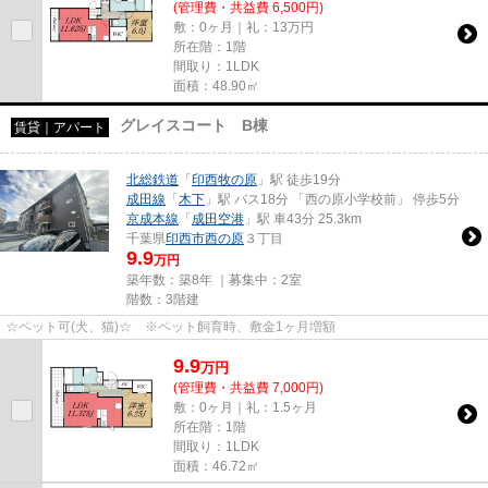
(管理費・共益費 6,500円)
敷：0ヶ月｜礼：13万円
所在階：1階
間取り：1LDK
面積：48.90㎡
グレイスコート B棟
賃貸｜アパート
北総鉄道
「
印西牧の原
」駅 徒歩19分
成田線
「
木下
」駅 バス18分 「西の原小学校前」 停歩5分
京成本線
「
成田空港
」駅 車43分 25.3km
千葉県
印西市
西の原
３丁目
9.9
万円
築年数：築8年 ｜募集中：
2室
階数：3階建
☆ペット可(犬、猫)☆ ※ペット飼育時、敷金1ヶ月増額
9.9
万
円
(管理費・共益費 7,000円)
敷：0ヶ月｜礼：1.5ヶ月
所在階：1階
間取り：1LDK
面積：46.72㎡