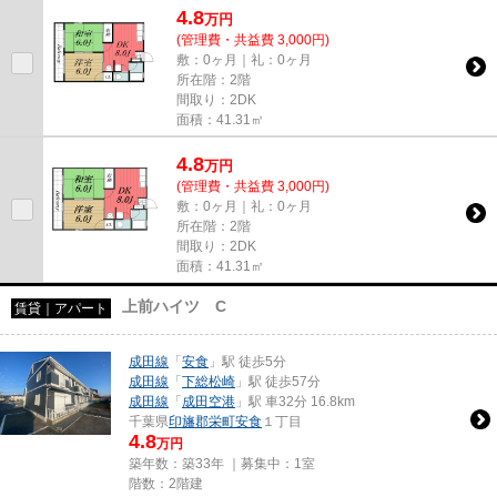
4.8
万
円
(管理費・共益費 3,000円)
敷：0ヶ月｜礼：0ヶ月
所在階：2階
間取り：2DK
面積：41.31㎡
4.8
万
円
(管理費・共益費 3,000円)
敷：0ヶ月｜礼：0ヶ月
所在階：2階
間取り：2DK
面積：41.31㎡
上前ハイツ C
賃貸｜アパート
成田線
「
安食
」駅 徒歩5分
成田線
「
下総松崎
」駅 徒歩57分
成田線
「
成田空港
」駅 車32分 16.8km
千葉県
印旛郡栄町
安食
１丁目
4.8
万円
築年数：築33年 ｜募集中：
1室
階数：2階建