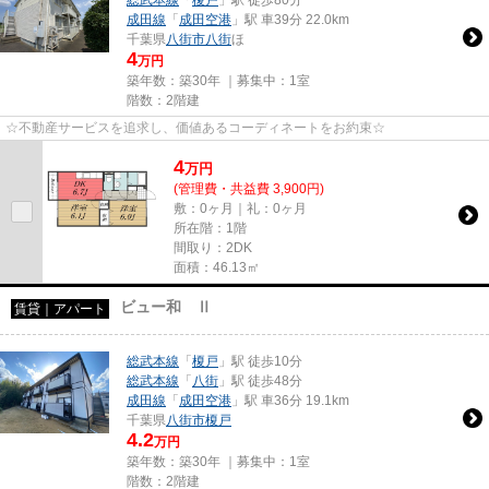
成田線
「
成田空港
」駅 車39分 22.0km
千葉県
八街市
八街
ほ
4
万円
築年数：築30年 ｜募集中：
1室
階数：2階建
☆不動産サービスを追求し、価値あるコーディネートをお約束☆
4
万
円
(管理費・共益費 3,900円)
敷：0ヶ月｜礼：0ヶ月
所在階：1階
間取り：2DK
面積：46.13㎡
ビュー和 Ⅱ
賃貸｜アパート
総武本線
「
榎戸
」駅 徒歩10分
総武本線
「
八街
」駅 徒歩48分
成田線
「
成田空港
」駅 車36分 19.1km
千葉県
八街市
榎戸
4.2
万円
築年数：築30年 ｜募集中：
1室
階数：2階建