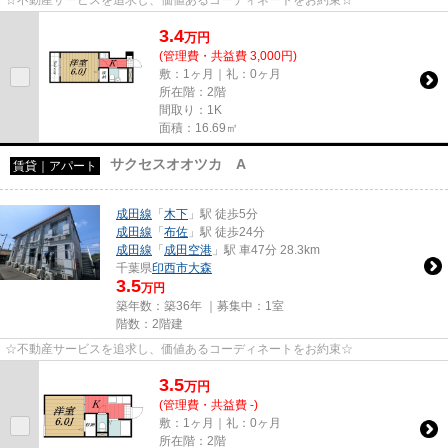
3.4
万
円
(管理費・共益費 3,000円)
敷：1ヶ月｜礼：0ヶ月
所在階：2階
間取り：1K
面積：16.69㎡
サクセスオオツカ A
賃貸｜アパート
成田線
「
木下
」駅 徒歩5分
成田線
「
布佐
」駅 徒歩24分
成田線
「
成田空港
」駅 車47分 28.3km
千葉県
印西市
大森
3.5
万円
築年数：築36年 ｜募集中：
1室
階数：2階建
☆不動産サービスを追求し、価値あるコーディネートをお約束☆
3.5
万
円
(管理費・共益費 -)
敷：1ヶ月｜礼：0ヶ月
所在階：2階