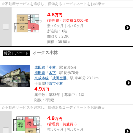
☆不動産サービスを追求し、価値あるコーディネートをお約束☆
4.8
万
円
(管理費・共益費 2,000円)
敷：0ヶ月｜礼：0ヶ月
所在階：1階
間取り：2DK
面積：38.80㎡
オークス小林
賃貸｜アパート
成田線
「
小林
」駅 徒歩5分
成田線
「
木下
」駅 徒歩70分
京成本線
「
成田空港
」駅 車40分 23.1km
千葉県
印西市
小林
4.9
万円
築年数：築33年 ｜募集中：
1室
階数：2階建
☆不動産サービスを追求し、価値あるコーディネートをお約束☆
4.9
万
円
(管理費・共益費 -)
敷：0ヶ月｜礼：0ヶ月