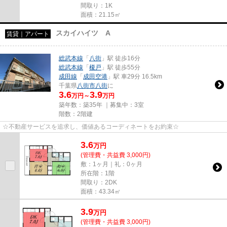
間取り：1K
面積：21.15㎡
スカイハイツ A
賃貸｜アパート
総武本線
「
八街
」駅 徒歩16分
総武本線
「
榎戸
」駅 徒歩55分
成田線
「
成田空港
」駅 車29分 16.5km
千葉県
八街市
八街
に
3.6
3.9
万円～
万円
築年数：築35年 ｜募集中：
3室
階数：2階建
☆不動産サービスを追求し、価値あるコーディネートをお約束☆
3.6
万
円
(管理費・共益費 3,000円)
敷：1ヶ月｜礼：0ヶ月
所在階：1階
間取り：2DK
面積：43.34㎡
3.9
万
円
(管理費・共益費 3,000円)