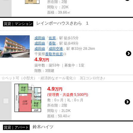
所在階：2階
間取り：2DK
面積：39.66㎡
レインボーハウスさわら 1
賃貸｜マンション
成田線
「
佐原
」駅 徒歩15分
成田線
「
香取
」駅 徒歩49分
成田線
「
成田空港
」駅 車33分 28.2km
千葉県
香取市
佐原
ロ
4.9
万円
築年数：築53年 ｜募集中：
1室
階数：3階建
☆ペット可（小型犬）・経済的なオール電化☆ 3口コンロ付き♪
4.9
万
円
(管理費・共益費 5,500円)
敷：0ヶ月｜礼：0ヶ月
所在階：2階
間取り：2LDK
面積：50.40㎡
鈴木ハイツ
賃貸｜アパート