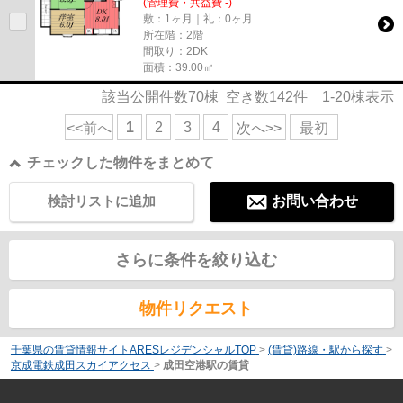
(管理費・共益費 -)
敷：1ヶ月｜礼：0ヶ月
所在階：2階
間取り：2DK
面積：39.00㎡
該当公開件数
70
棟 空き数
142
件
1-20
棟表示
1
2
3
4
<<前へ
次へ>>
最初
チェックした物件をまとめて
検討リストに追加
お問い合わせ
さらに条件を絞り込む
物件リクエスト
千葉県の賃貸情報サイトARESレジデンシャルTOP
>
(賃貸)路線・駅から探す
>
京成電鉄成田スカイアクセス
>
成田空港駅の賃貸