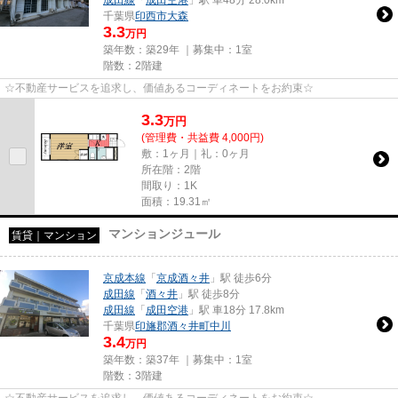
千葉県
印西市
大森
3.3
万円
築年数：築29年 ｜募集中：
1室
階数：2階建
☆不動産サービスを追求し、価値あるコーディネートをお約束☆
3.3
万
円
(管理費・共益費 4,000円)
敷：1ヶ月｜礼：0ヶ月
所在階：2階
間取り：1K
面積：19.31㎡
マンションジュール
賃貸｜マンション
京成本線
「
京成酒々井
」駅 徒歩6分
成田線
「
酒々井
」駅 徒歩8分
成田線
「
成田空港
」駅 車18分 17.8km
千葉県
印旛郡酒々井町
中川
3.4
万円
築年数：築37年 ｜募集中：
1室
階数：3階建
☆不動産サービスを追求し、価値あるコーディネートをお約束☆