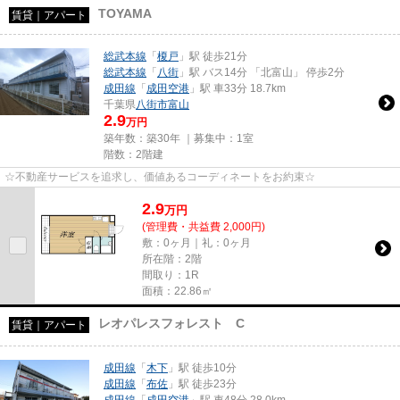
TOYAMA
賃貸｜アパート
総武本線
「
榎戸
」駅 徒歩21分
総武本線
「
八街
」駅 バス14分 「北富山」 停歩2分
成田線
「
成田空港
」駅 車33分 18.7km
千葉県
八街市
富山
2.9
万円
築年数：築30年 ｜募集中：
1室
階数：2階建
☆不動産サービスを追求し、価値あるコーディネートをお約束☆
2.9
万
円
(管理費・共益費 2,000円)
敷：0ヶ月｜礼：0ヶ月
所在階：2階
間取り：1R
面積：22.86㎡
レオパレスフォレスト C
賃貸｜アパート
成田線
「
木下
」駅 徒歩10分
成田線
「
布佐
」駅 徒歩23分
成田線
「
成田空港
」駅 車48分 28.0km