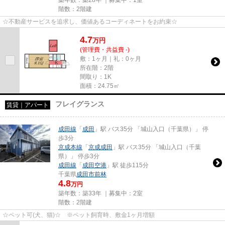
階数：2階建
☆不動産サービスを追求し、価値あるコーディネートをお約束☆
4.7
万
円
(管理費・共益費 -)
敷：1ヶ月｜礼：0ヶ月
所在階：2階
間取り：1K
面積：24.75㎡
フレイグランス
賃貸｜アパート
成田線
「
成田
」駅 バス35分 「城山入口（千葉県）」 停
歩3分
京成本線
「
京成成田
」駅 バス35分 「城山入口（千葉
県）」 停歩3分
成田線
「
成田空港
」駅 徒歩115分
千葉県
成田市
前林
4.8
万円
築年数：築33年 ｜募集中：
2室
階数：2階建
☆ペット可(犬、猫)☆ ※ペット飼育時、敷金1ヶ月増額