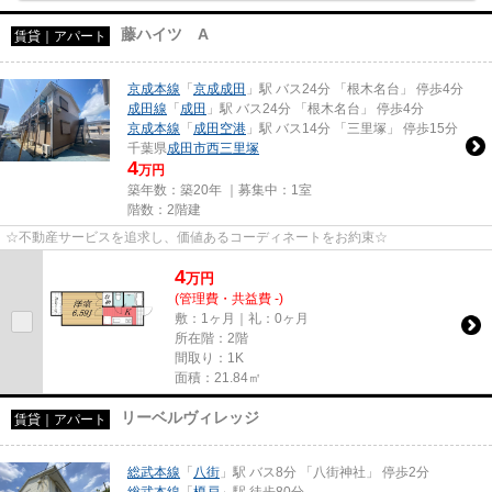
藤ハイツ A
賃貸｜アパート
京成本線
「
京成成田
」駅 バス24分 「根木名台」 停歩4分
成田線
「
成田
」駅 バス24分 「根木名台」 停歩4分
京成本線
「
成田空港
」駅 バス14分 「三里塚」 停歩15分
千葉県
成田市
西三里塚
4
万円
築年数：築20年 ｜募集中：
1室
階数：2階建
☆不動産サービスを追求し、価値あるコーディネートをお約束☆
4
万
円
(管理費・共益費 -)
敷：1ヶ月｜礼：0ヶ月
所在階：2階
間取り：1K
面積：21.84㎡
リーベルヴィレッジ
賃貸｜アパート
総武本線
「
八街
」駅 バス8分 「八街神社」 停歩2分
総武本線
「
榎戸
」駅 徒歩80分