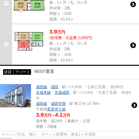
敷：1ヶ月｜礼：0ヶ月
所在階：1階
間取り：2DK
面積：43.34㎡
3.9
万
円
(管理費・共益費 3,000円)
敷：1ヶ月｜礼：0ヶ月
所在階：2階
間取り：2DK
面積：43.34㎡
NEST富里
賃貸｜アパート
成田線
「
成田
」駅 バス15分 「七栄三叉路」 停歩6分
京成本線
「
京成成田
」駅 バス15分 「七栄三叉路」 停歩6
分
成田線
「
成田空港
」駅 車17分 10.7km
千葉県
富里市
七栄
3.9
4.1
万円～
万円
築年数：築28年 ｜募集中：
12室
階数：2階建
☆ペット可(犬、猫)☆ ※ペット飼育時、敷金1ヶ月増額