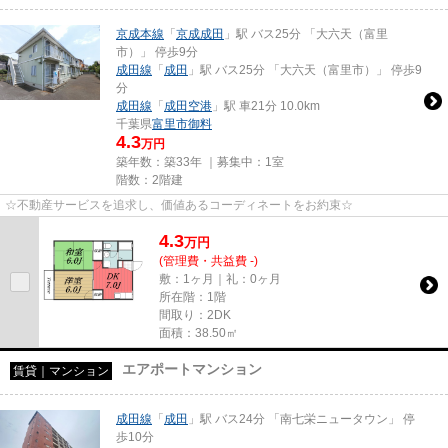
京成本線
「
京成成田
」駅 バス25分 「大六天（富里
市）」 停歩9分
成田線
「
成田
」駅 バス25分 「大六天（富里市）」 停歩9
分
成田線
「
成田空港
」駅 車21分 10.0km
千葉県
富里市
御料
4.3
万円
築年数：築33年 ｜募集中：
1室
階数：2階建
☆不動産サービスを追求し、価値あるコーディネートをお約束☆
4.3
万
円
(管理費・共益費 -)
敷：1ヶ月｜礼：0ヶ月
所在階：1階
間取り：2DK
面積：38.50㎡
エアポートマンション
賃貸｜マンション
成田線
「
成田
」駅 バス24分 「南七栄ニュータウン」 停
歩10分