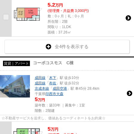
5.2
万
円
(管理費・共益費 3,000円)
敷：0ヶ月｜礼：0ヶ月
所在階：2階
間取り：1LDK
面積：37.26㎡
全4件を表示する
コーポコスモス C棟
賃貸｜アパート
成田線
「
木下
」駅 徒歩10分
成田線
「
布佐
」駅 徒歩32分
京成本線
「
成田空港
」駅 車45分 28.4km
千葉県
印西市
大森
5
万円
築年数：築33年 ｜募集中：
1室
階数：2階建
☆不動産サービスを追求し、価値あるコーディネートをお約束☆
5
万
円