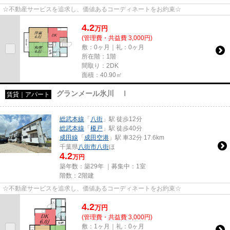
☆不動産サービスを追求し、価値あるコーディネートをお約束☆
4.2
万
円
(管理費・共益費 3,000円)
敷：0ヶ月｜礼：0ヶ月
所在階：1階
間取り：2DK
面積：40.90㎡
グランメール氷川 Ⅰ
賃貸｜アパート
総武本線
「
八街
」駅 徒歩12分
総武本線
「
榎戸
」駅 徒歩40分
成田線
「
成田空港
」駅 車32分 17.6km
千葉県
八街市
八街
ほ
4.2
万円
築年数：築29年 ｜募集中：
1室
階数：2階建
☆不動産サービスを追求し、価値あるコーディネートをお約束☆
4.2
万
円
(管理費・共益費 3,000円)
敷：1ヶ月｜礼：0ヶ月