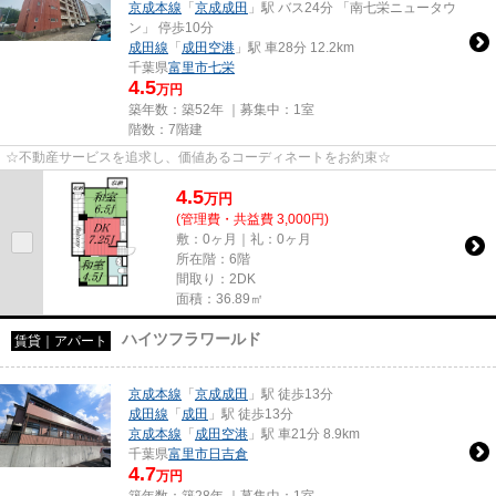
京成本線
「
京成成田
」駅 バス24分 「南七栄ニュータウ
ン」 停歩10分
成田線
「
成田空港
」駅 車28分 12.2km
千葉県
富里市
七栄
4.5
万円
築年数：築52年 ｜募集中：
1室
階数：7階建
☆不動産サービスを追求し、価値あるコーディネートをお約束☆
4.5
万
円
(管理費・共益費 3,000円)
敷：0ヶ月｜礼：0ヶ月
所在階：6階
間取り：2DK
面積：36.89㎡
ハイツフラワールド
賃貸｜アパート
京成本線
「
京成成田
」駅 徒歩13分
成田線
「
成田
」駅 徒歩13分
京成本線
「
成田空港
」駅 車21分 8.9km
千葉県
富里市
日吉倉
4.7
万円
築年数：築28年 ｜募集中：
1室