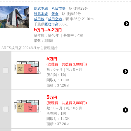
総武本線
「
八日市場
」駅 徒歩23分
総武本線
「
飯倉
」駅 徒歩54分
成田線
「
成田空港
」駅 車36分 21.0km
千葉県
匝瑳市
高
560-1
5
5.2
万円～
万円
築年数：築40年 ｜募集中：
4室
階数：2階建
ARES成田店 2024/4/1から管理開始
5
万
円
(管理費・共益費 3,000円)
敷：0ヶ月｜礼：0ヶ月
所在階：1階
間取り：1LDK
面積：37.26㎡
5
万
円
(管理費・共益費 3,000円)
敷：0ヶ月｜礼：0ヶ月
所在階：1階
間取り：1LDK
面積：37.26㎡